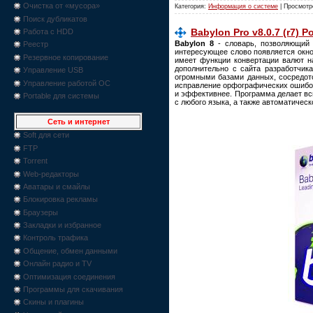
Очистка от «мусора»
Категория:
Информация о системе
| Просмотр
Поиск дубликатов
Babylon Pro v8.0.7 (r7) P
Работа с HDD
Babylon 8
- словарь, позволяющий 
Реестр
интересующее слово появляется окно 
Резервное копирование
имеет функции конвертации валют на
дополнительно с сайта разработчика
Управление USB
огромными базами данных, сосредоточ
Управление работой ОС
исправление орфографических ошибок 
и эффективнее. Программа делает вс
Portable для системы
с любого языка, а также автоматичес
Сеть и интернет
Soft для сети
FTP
Torrent
Web-редакторы
Аватары и смайлы
Блокировка рекламы
Браузеры
Закладки и избранное
Контроль трафика
Общение, обмен данными
Онлайн радио и TV
Оптимизация соединения
Программы для скачивания
Скины и плагины