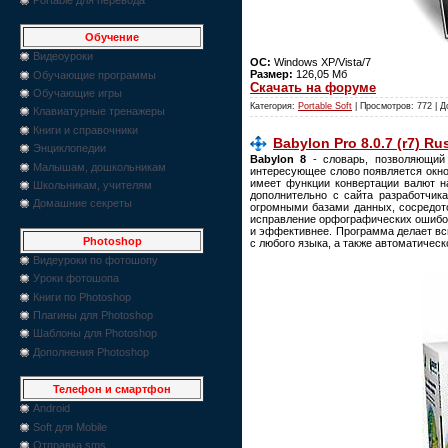
Обучение
Видеоуроки
ОС:
Windows XP/Vista/7
Размер:
126,05 Мб
Обучающие программы
Скачать на форуме
Обучающие игры
Категория:
Portable Soft
| Просмотров: 772 | 
Клавиатурные тренажеры
Книги и справочники
Babylon Pro 8.0.7 (r7) Ru
Энциклопедии
Babylon 8
- словарь, позволяющий 
Малышам, дошкольникам
интересующее слово появляется окно 
имеет функции конвертации валют на
Школьникам, учителям
дополнительно с сайта разработчика
Домашние секреты
огромными базами данных, сосредоточ
исправление орфографических ошибок 
и эффективнее. Программа делает вс
Photoshop
с любого языка, а также автоматичес
Видеуроки по фотошопу
Уроки фотошопа
Книги по Photoshop
Плагины для Photoshop
Шаблоны для Photoshop
Дополнения Photoshop
Телефон и смартфон
Android
Soft для Mobile
Отправка sms