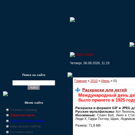
Четверг, 06.08.2026, 11:19
Поиск на сайте
Главная
»
2010
»
Июнь
»
01
Раскраски для детей
Международный день дет
было принято в 1925 год
Меню сайта
Раскраски в формате GIF и JPEG д
Главная страница
Русские мультфильмы:
Кот Леопольд
Иноземные:
Спанч Боб, Лило и Стич,
Обратная связь
Люди X, Гарри Поттер, Шрек, Ледников
Новости, промо-акции
Размер: 71,8 МБ
Наш каталог сайтов
Гостевая книга