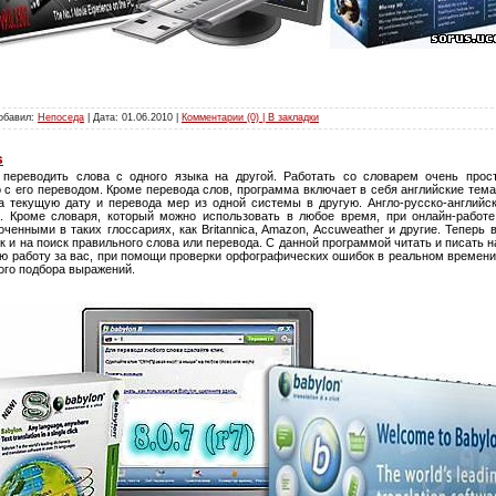
Добавил:
Непоседа
| Дата:
01.06.2010
|
Комментарии (0) | В закладки
s
переводить слова с одного языка на другой. Работать со словарем очень прос
с его переводом. Кроме перевода слов, программа включает в себя английские тема
 текущую дату и перевода мер из одной системы в другую. Англо-русско-английс
. Кроме словаря, который можно использовать в любое время, при онлайн-работе
енными в таких глоссариях, как Britannica, Amazon, Accuweather и другие. Теперь
и на поиск правильного слова или перевода. С данной программой читать и писать н
ю работу за вас, при помощи проверки орфографических ошибок в реальном времени,
кого подбора выражений.