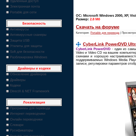
Удаленный доступ
Электронная почта
Portable для сети
ОС: Microsoft Windows 2000, XP, Vis
Размер:
2.8 Мб
Безопасность
Скачать на форуме
Антивирусы
Категория:
Portable для перевода
| Просмотро
Антивирусные сканеры
Защита USB
CyberLink PowerDVD Ultra
Утилиты для защиты
CyberLink PowerDVD
- один из сам
Soft для безопасности
Video и Video CD на вашем компьюте
скинами и хорошую настраиваемост
Разблокировка Windows
поддерживаемых Windows Media Play
записи, регулировки параметров отоб
Драйверы и кодеки
Обновление драйверов
Драйверы
Кодеки
DirectX & NET Framework
Локализация
Программы для перевода
Интернет переводчики
Онлайн переводчики
Словари
Русификаторы
Portable для перевода