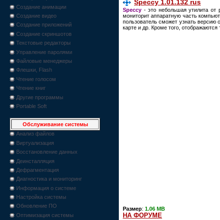
Speccy 1.01.132 rus
Создание анимации
Speccy
- это небольшая утилита от 
мониторит аппаратную часть компьют
Создание видео
пользователь сможет узнать версию 
Создание приложений
карте и др. Кроме того, отображаютс
Создание скриншотов
Текстовые редакторы
Управление паролями
Файловые менеджеры
Флешки, Flash
Чтение голосом
Чтение книг
Другие программы
Portable Soft
Обслуживание системы
Анализ файлов
Виртуализация
Восстановление данных
Деинсталляция
Дефрагментация
Диагностика и мониторинг
Информация о системе
Настройка системы
Обновление ПО
Размер
:
1.06 MB
НА ФОРУМЕ
Оптимизация системы