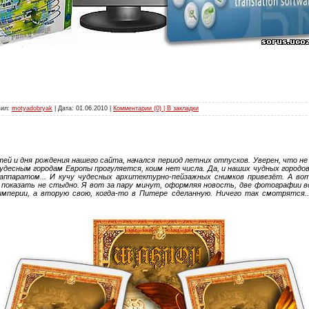
вил:
motyadobryak
| Дата:
01.06.2010
|
Комментарии (0) | В закладки
й и дня рождения нашего сайта, начался период летних отпусков. Уверен, что н
чудесным городам Европы прогуляется, коим нет числа. Да, и наших чудных городов 
оаппаратом... И кучу чудесных архитектурно-пейзажных снимков привезёт. А в
показать не стыдно. Я вот за пару минут, оформляя новость, две фотографии в
мперии, а вторую свою, когда-то в Питере сделанную. Ничего так смотрятся.