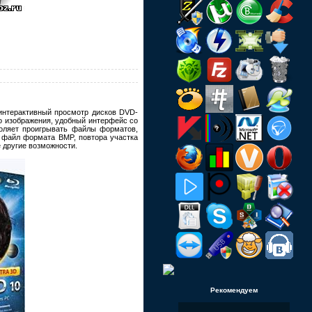
интерактивный просмотр дисков DVD-
о изображения, удобный интерфейс со
оляет проигрывать файлы форматов,
 файл формата BMP, повтора участка
 другие возможности.
Рекомендуем