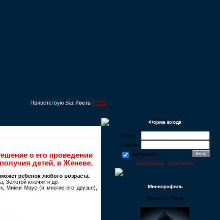
Приветствую Вас
Гость
|
RSS
Форма входа
Логин:
Пароль:
ешение о его проведении
запомнить
получия детей, в Женеве.
Забыл пароль
|
Регистрация
 может ребенок любого возраста.
, Золотой ключик и др.
Минипрофиль
, Микки Маус (и многие его друзья),
Привет: Гость