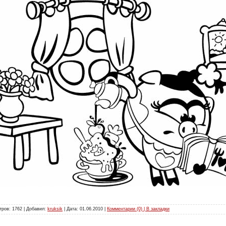
тров: 1762 | Добавил:
kruksik
| Дата:
01.06.2010
|
Комментарии (0) | В закладки