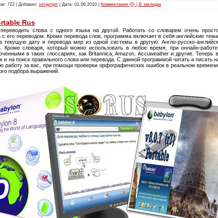
ов: 722 | Добавил:
sergerger
| Дата:
01.06.2010
|
Комментарии (0) | В закладки
ortable Rus
переводить слова с одного языка на другой. Работать со словарем очень прост
с его переводом. Кроме перевода слов, программа включает в себя английские тема
 текущую дату и перевода мер из одной системы в другую. Англо-русско-английс
. Кроме словаря, который можно использовать в любое время, при онлайн-работе
енными в таких глоссариях, как Britannica, Amazon, Accuweather и другие. Теперь
и на поиск правильного слова или перевода. С данной программой читать и писать н
ю работу за вас, при помощи проверки орфографических ошибок в реальном времени,
кого подбора выражений.