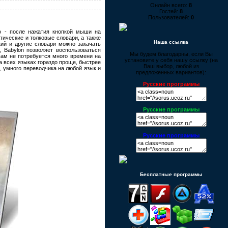
Онлайн всего:
8
Гостей:
8
Пользователей:
0
о - после нажатия кнопкой мыши на
тические и толковые словари, а также
Наша ссылка
кий и другие словари можно закачать
, Babylon позволяет воспользоваться
Мы будем благодарны, если Вы
 вам не потребуется много времени на
установите у себя нашу ссылку (на
а всех языках гораздо проще, быстрее
Ваш выбор, любой из
 умного переводчика на любой язык и
предложенных вариантов):
Русские программы
Русские программы
Русские программы
Бесплатные программы