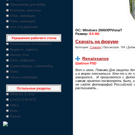
Приложения для Mobile
Реалтоны, рингтоны
Обои, анимация
Темы, анимация
sms и будильники
ОС: Windows 2000/XP/Vista/7
Размер:
8.6 Мб
Украшение рабочего стола
Скачать на форуме
Модификация интерфейса
Категория:
Словари
| Просмотров: 764 | Доба
Виджеты, гаджеты
Иконки, Icon
Renaissance
Обои, wallpapers
Шаблон PSD
Скринсейверы, скринмейты
Вот и июнь. Помимо Дня защиты дете
Темы
и в морях плескаться. Кто-то и по 
Часы и календари
говорится... И прогуляется с фот
самим приятно посмотреть было, и 
на сайте фотографий Российской и
распихивать...
Остальные разделы
Windows & Linux
LiveCD & BootCD
Office
Игры
Разное