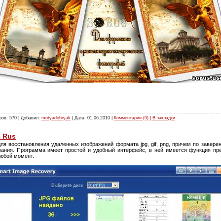
ров: 570 | Добавил:
motyadobryak
| Дата:
01.06.2010
|
Комментарии (0) | В закладки
4 Rus
ля восстановления удаленных изображений формата jpg, gif, png, причем по завере
ания. Программа имеет простой и удобный интерфейс, в ней имеется функция пр
любой момент.