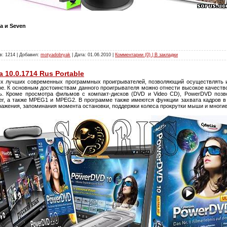
ta и Seven
в: 1214 | Добавил:
motyadobryak
| Дата:
01.06.2010
|
Комментарии (0) | В закладки
 10.0.1714 Rus Portable
ых лучших современных программных проигрывателей, позволяющий осуществлять 
ре. К основным достоинствам данного проигрывателя можно отнести высокое качеств
ь. Кроме просмотра фильмов с компакт-дисков (DVD и Video CD), PowerDVD позв
er, а также MPEG1 и MPEG2. В программе также имеются функции захвата кадров в
ражения, запоминания момента остановки, поддержки колеса прокрутки мыши и многие