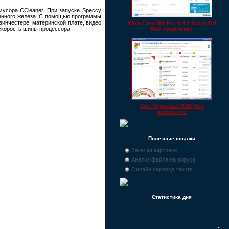
мусора CCleaner. При запуске Speccy
ленного железа. С помощью программы
инчестере, материнской плате, видео
Wise Care 365 Pro 6.4.1 Build 618
 скорость шины процессора.
Rus бесплатно
Soft Organizer 9.20 Rus
бесплатно
Полезные ссылки
Закачка картинки
Анализ файла на вирусы
Онлайн перевод текста
Статистика дня