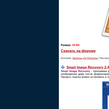
Размер:
39 Мб
Скачать на форуме
Категория:
Шаблоны для Photoshop
| Просмот
Smart Image Recovery 2.
Smart Image Recovery
- программа д
изображения даже после форматиров
Процесс поиска можно остановить в 