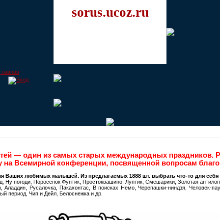
sorus.ucoz.ru
ей — один из самых старых международных праздников. Р
у на Всемирной конференции, посвященной вопросам благо
ля Ваших любимых малышей. Из предлагаемых 1888 шт. выбрать что-то для себя
, Ну погоди, Поросенок Фунтик, Простоквашино, Лунтик, Смешарики, Золотая антилопа
 Аладдин, Русалочка, Пакахонтас, В поисках Немо, Черепашки-ниндзя, Человек-паук
ый период, Чип и Дейл, Белоснежка и др.