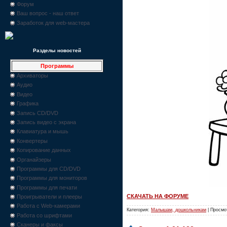
Форум
Ваш вопрос - наш ответ
Заработок для web-мастера
Разделы новостей
Программы
Архиваторы
Аудио
Видео
Графика
Запись CD/DVD
Запись видео с экрана
Клавиатура и мышь
Конвертеры
Копирование данных
Органайзеры
Программы для CD/DVD
Программы для мониторов
Программы для печати
СКАЧАТЬ НА ФОРУМЕ
Проигрыватели и плееры
Работа с Web-камерами
Категория:
Малышам, дошкольникам
| Просмо
Работа со шрифтами
Сканеры и факсы