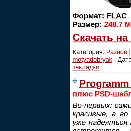
Формат: FLAC
Размер:
248.7 
Скачать на
Категория:
Разное
|
motyadobryak
| Дат
закладки
Programm 
плюс PSD-шаб
Во-первых: сами
красивые, а во
уже надеяться 
встретится - 