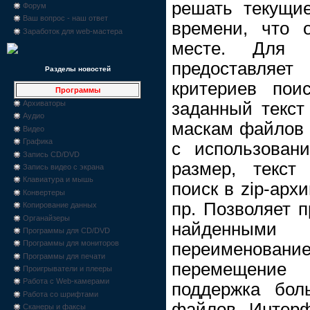
решать текущи
Форум
Ваш вопрос - наш ответ
времени, что 
Заработок для web-мастера
месте. Для д
предоставляе
Разделы новостей
критериев пои
Программы
заданный текст
Архиваторы
Аудио
маскам файлов 
Видео
Графика
с использовани
Запись CD/DVD
размер, текст
Запись видео с экрана
Клавиатура и мышь
поиск в zip-арх
Конвертеры
пр. Позволяет 
Копирование данных
Органайзеры
найденными
Программы для CD/DVD
Программы для мониторов
переименование,
Программы для печати
перемещение
Проигрыватели и плееры
Работа с Web-камерами
поддержка бол
Работа со шрифтами
файлов. Интерф
Сканеры и факсы