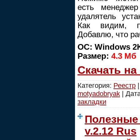
есть менеджер
удалятель уста
Как видим, п
Добавлю, что ра
ОС: Windows 2K /
Размер:
4.3 Mб
Скачать на
Категория:
Реестр
|
motyadobryak
| Дат
закладки
Полезные 
v.2.12 Rus