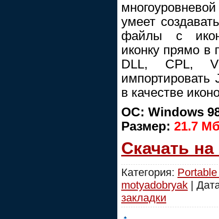
многоуровнево
умеет создавать
файлы с икон
иконку прямо в 
DLL, CPL, V
импортировать 
в качестве иконо
OC: Windows 98/
Размер:
21.7 M
Скачать на
Категория:
Portable
motyadobryak
| Дат
закладки