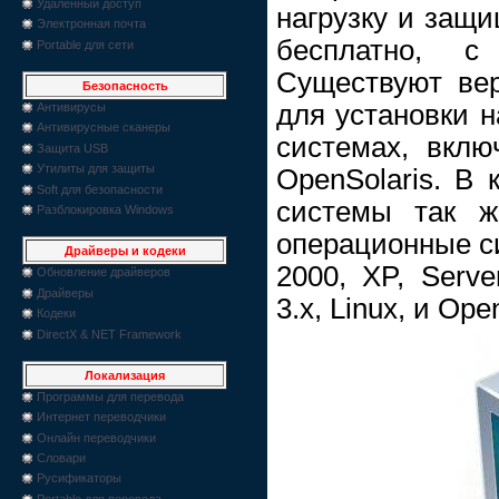
Удаленный доступ
нагрузку и защи
Электронная почта
бесплатно, с
Portable для сети
Существуют вер
Безопасность
для установки н
Антивирусы
Антивирусные сканеры
системах, вклю
Защита USB
Утилиты для защиты
OpenSolaris. В 
Soft для безопасности
системы так ж
Разблокировка Windows
операционные си
Драйверы и кодеки
2000, XP, Serve
Обновление драйверов
Драйверы
3.x, Linux, и Op
Кодеки
DirectX & NET Framework
Локализация
Программы для перевода
Интернет переводчики
Онлайн переводчики
Словари
Русификаторы
Portable для перевода