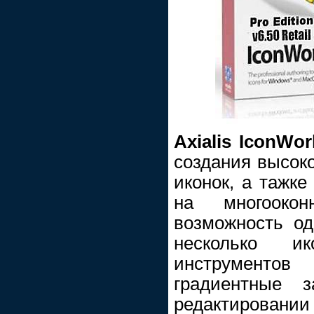
Axialis IconWo
создания высок
иконок, а тажке
на многооко
возможность од
несколько ик
инструментов
градиентные 
редактировани