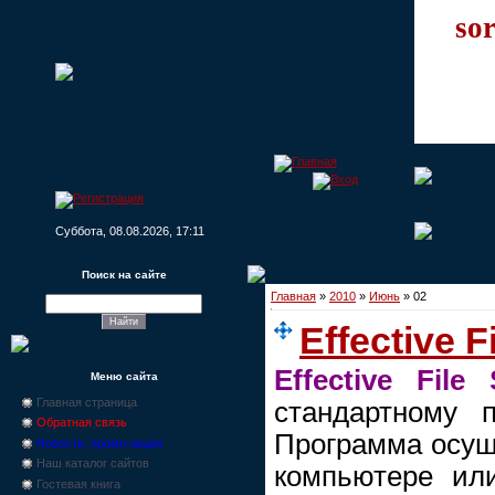
sor
Суббота, 08.08.2026, 17:11
Поиск на сайте
Главная
»
2010
»
Июнь
»
02
Effective F
Effective File 
Меню сайта
Главная страница
стандартному 
Обратная связь
Программа осущ
Новости, промо-акции
Наш каталог сайтов
компьютере или
Гостевая книга