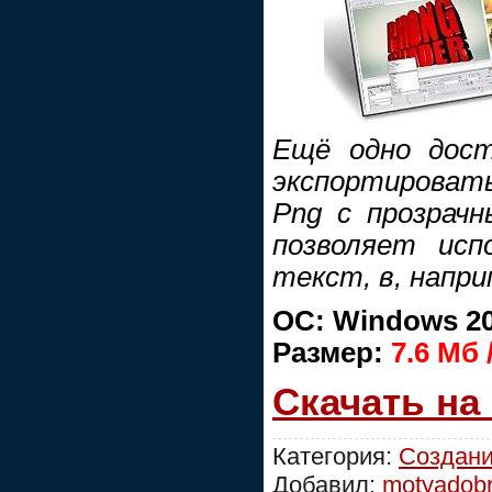
Ещё одно дост
экспортироват
Png с прозрачн
позволяет исп
текст, в, напри
ОС: Windows 2000
Размер:
7.6 Мб 
Скачать на
Категория:
Создани
Добавил:
motyadob