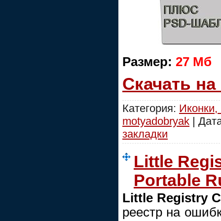
Размер:
27 Мб
Скачать на
Категория:
Иконки, 
motyadobryak
| Дат
закладки
Little Regi
Portable R
Little Registry 
реестр на ошибк