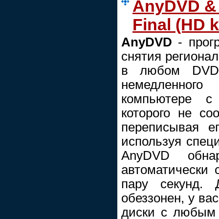
AnyDVD & 
Final (HD k
AnyDVD
- прог
снятия региона
в любом DVD-
немедленног
компьютере c
которого не со
переписывая е
используя спе
AnyDVD обнар
автоматически 
пару секунд.
обеззонен, у ва
диски с любым 