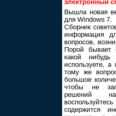
электронный сп
Вышла новая ве
для Windows 7.
Сборник советов
информация дл
вопросов, возн
Порой бывает 
какой нибудь
используете, а 
тому же вопро
большое количе
чтобы не зап
решений на
воспользуйте
содержится и