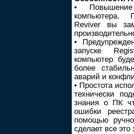
• Повышение 
компьютера. П
Reviver вы за
производительно
• Предупрежде
запуске Regi
компьютер буде
более стабиль
аварий и конфли
• Простота испо
технически по
знания о ПК чт
ошибки реестр
помощью ручног
сделает все это 