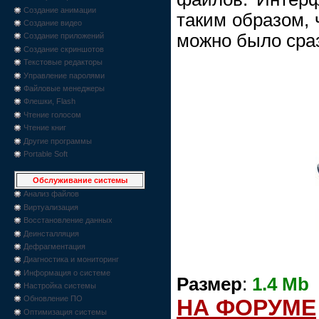
Создание анимации
таким образом, 
Создание видео
можно было сраз
Создание приложений
Создание скриншотов
Текстовые редакторы
Управление паролями
Файловые менеджеры
Флешки, Flash
Чтение голосом
Чтение книг
Другие программы
Portable Soft
Обслуживание системы
Анализ файлов
Виртуализация
Восстановление данных
Деинсталляция
Дефрагментация
Диагностика и мониторинг
Информация о системе
Размер
:
1.4 Mb
Настройка системы
Обновление ПО
НА ФОРУМЕ
Оптимизация системы