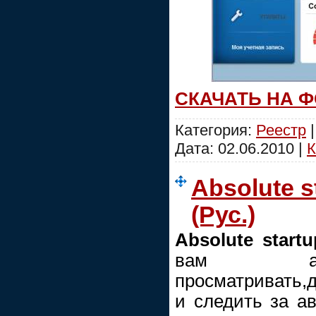
СКАЧАТЬ НА 
Категория:
Реестр
|
Дата:
02.06.2010
|
К
Absolute s
(Рус.)
Absolute start
вам авто
просматривать,д
и следить за а