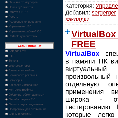
Очистка от «мусора»
Категория:
Управле
Поиск дубликатов
Добавил:
sergerger
Работа с HDD
Реестр
закладки
Резервное копирование
Управление USB
VirtualBox
Управление работой ОС
Portable для системы
FREE
Сеть и интернет
Soft для сети
VirtualBox
- спе
FTP
в памяти ПК ви
Torrent
Web-редакторы
виртуальный 
Аватары и смайлы
произвольный 
Блокировка рекламы
Браузеры
отдельную оп
Закладки и избранное
применения ви
Контроль трафика
Общение, обмен данными
широка - о
Онлайн радио и TV
Оптимизация соединения
тестированию 
Программы для скачивания
которые легко
Скины и плагины