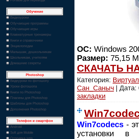
Обучение
Видеоуроки
Обучающие программы
Обучающие игры
Клавиатурные тренажеры
Книги и справочники
Энциклопедии
ОС:
Windows 200
Малышам, дошкольникам
Размер:
75,15 
Школьникам, учителям
Домашние секреты
СКАЧАТЬ Н
Photoshop
Категория:
Виртуал
Видеуроки по фотошопу
Сан_Саныч
| Дата:
Уроки фотошопа
Книги по Photoshop
закладки
Плагины для Photoshop
Шаблоны для Photoshop
Дополнения Photoshop
Win7codecs
Телефон и смартфон
Win7codecs
- э
Android
установки в 
Soft для Mobile
Отправка sms