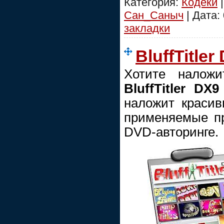
Категория:
Кодеки
|
Сан_Саныч
| Дата:
закладки
BluffTitler
Хотите наложи
BluffTitler DX9
наложит красив
применяемые пр
DVD-авторинге.