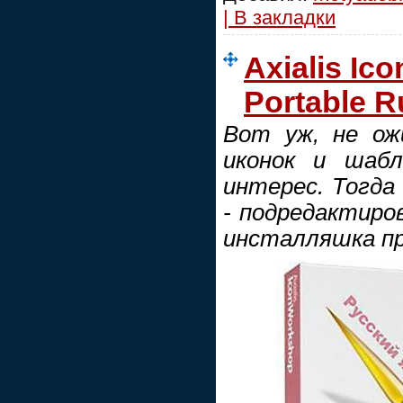
| В закладки
Axialis Ic
Portable R
Вот уж, не ож
иконок и шабл
интерес. Тогда 
- подредактиров
инсталляшка пр