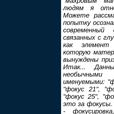
"махровым" ма
людям я отно
Можете рассм
попытку осозна
современный 
связанных с гл
как элемент 
которую матери
вынуждены приз
Итак... Дан
необычными
именуемыми: "фо
"фокус 21", "фо
"фокус 25", "фо
это за фокусы.
- фокусировк