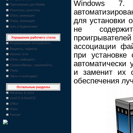
Windows 7. 
Приложения для Mobile
автоматизирова
Реалтоны, рингтоны
Обои, анимация
для установки о
Темы, анимация
sms и будильники
не содержит
проигрывате
Украшение рабочего стола
Модификация интерфейса
ассоциации фай
Виджеты, гаджеты
при установке 
Иконки, Icon
Обои, wallpapers
автоматически 
Скринсейверы, скринмейты
и заменит их 
Темы
Часы и календари
обеспечения лу
Остальные разделы
Windows & Linux
LiveCD & BootCD
Office
Игры
Разное