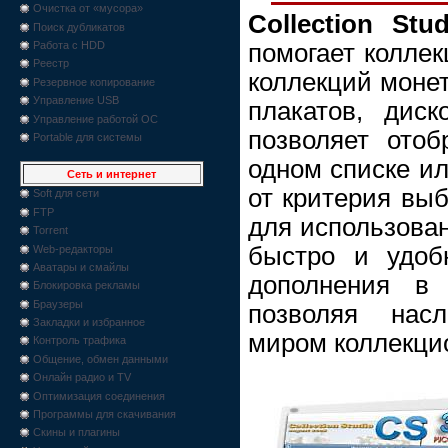
Очистка от «мусора»
Collection Stud
Поиск дубликатов
помогает коллек
Работа с HDD
Реестр
коллекций монет
Резервное копирование
Управление USB
плакатов, дис
Управление работой ОС
позволяет ото
Portable для системы
одном списке ил
Сеть и интернет
от критерия выб
Soft для сети
FTP
для использова
Torrent
быстро и удоб
Web-редакторы
Аватары и смайлы
дополнения в 
Блокировка рекламы
Браузеры
позволяя насл
Закладки и избранное
миром коллекци
Контроль трафика
Общение, обмен данными
Онлайн радио и TV
Оптимизация соединения
Программы для скачивания
Скины и плагины