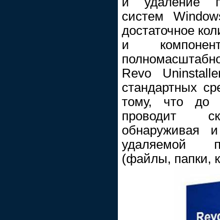
и удаление п
систем Window
достаточное кол
и компонен
полномасштабн
Revo Uninstall
стандартных ср
тому, что до 
проводит ск
обнаруживая и
удаляемой п
(файлы, папки, 