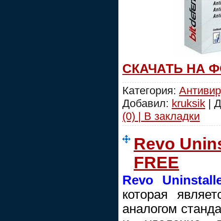
СКАЧАТЬ НА 
Категория:
Антиви
Добавил:
kruksik
| 
(0) | В закладки
Revo Unins
FREE
Revo Uninstall
которая являе
аналогом станда