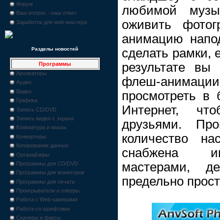
Форум
любимой музы
Ваш вопрос - наш ответ
оживить фотог
Заработок для web-мастера
анимацию напо
сделать рамки, 
Разделы новостей
результате вы
Программы
Архиваторы
флеш-анимаци
Аудио
Видео
просмотреть в 
Графика
Интернет, ч
Запись CD/DVD
Запись видео с экрана
друзьями. Пр
Клавиатура и мышь
количество на
Конвертеры
Копирование данных
снабжена ин
Органайзеры
мастерами, д
Программы для CD/DVD
Программы для мониторов
предельно прос
Программы для печати
Проигрыватели и плееры
Работа с Web-камерами
Работа со шрифтами
Сканеры и факсы