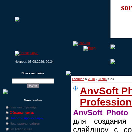
sor
Четверг, 06.08.2026, 20:34
Поиск на сайте
Главная
»
2010
»
Июнь
»
23
AnvSoft Ph
Profession
Меню сайта
Главная страница
AnvSoft Photo 
Обратная связь
Новости, промо-акции
для создания
Наш каталог сайтов
слайдшоу с со
Гостевая книга