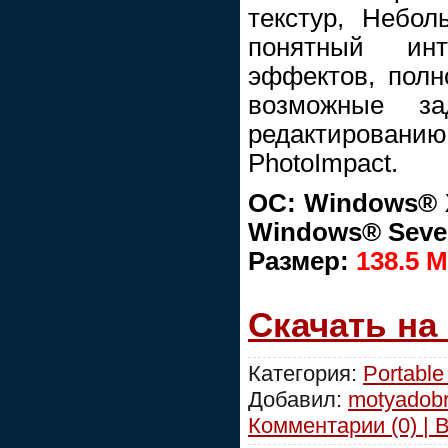
текстур, Небол
понятный ин
эффектов, пол
возможные з
редактирован
PhotoImpact.
ОС: Windows® X
Windows® Seve
Размер:
138.5 
Скачать на
Категория:
Portable
Добавил:
motyadob
Комментарии (0) | 