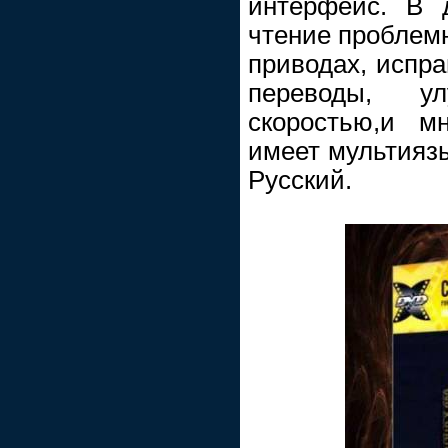
интерфейс. В 
чтение проблемн
приводах, испр
переводы, у
скоростью,и м
имеет мультияз
Русский.