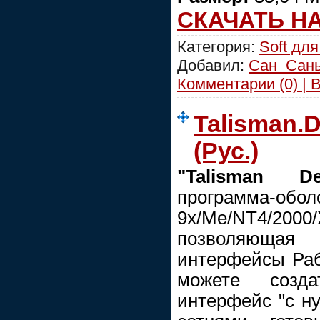
CКАЧАТЬ Н
Категория:
Soft для
Добавил:
Сан_Сан
Комментарии (0) | 
Talisman.D
(Рус.)
"Talisman De
программа-о
9x/Me/NT4/20
позволяюща
интерфейсы Раб
можете созд
интерфейс "с ну