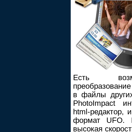
Есть возмо
преобразовани
в файлы други
PhotoImpact и
html-редактор, 
формат UFO. 
высокая скорост