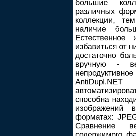
большие кол
различных фор
коллекции, те
наличие больш
Естественное 
избавиться от н
достаточно бол
вручную - в
непродуктивн
AntiDupl.
автоматизиров
способна наход
изображений в
форматах: JPEG
Сравнение в
содержимого фа