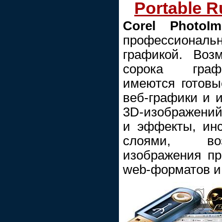
Portable R
Corel PhotoI
профессиональн
графикой. Воз
сорока граф
имеются готовы
веб-графики и 
3D-изображени
и эффекты, ин
слоями, во
изображения пр
web-форматов и 