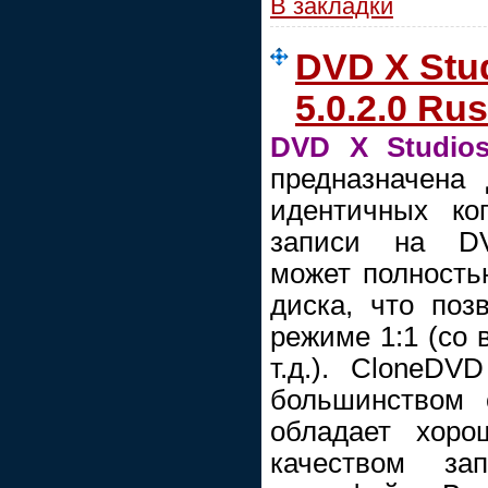
В закладки
DVD X Stu
5.0.2.0 Rus
DVD X Studio
предназначена
идентичных к
записи на DV
может полность
диска, что поз
режиме 1:1 (со 
т.д.). CloneDV
большинством 
обладает хоро
качеством за