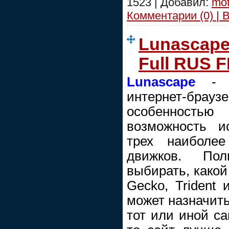
1523 | Добавил:
mot
Комментарии (0) | 
Lunascape 
Full RUS 
Lunascape
- п
интернет-бр
особенность
возможность и
трех наиболее
движков. По
выбирать, какой
Gecko, Trident 
может назначить
тот или иной са