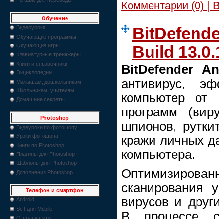
Комментарии (0) | 
Обучение
BitDefende
Видеоуроки
Обучающие программы
Обучающие игры
Build 13.0.
Клавиатурные тренажеры
Книги и справочники
BitDefender An
Энциклопедии
антивирус, э
Малышам, дошкольникам
Школьникам, учителям
компьютер от 
Домашние секреты
программ (виру
Photoshop
шпионов, руткит
Видеуроки по фотошопу
Уроки фотошопа
кражи личных да
Книги по Photoshop
компьютера.
Плагины для Photoshop
Шаблоны для Photoshop
Оптимизиро
Дополнения Photoshop
сканирования у
Телефон и смартфон
вирусов и друг
Android
Soft для Mobile
В процессе ск
Отправка sms