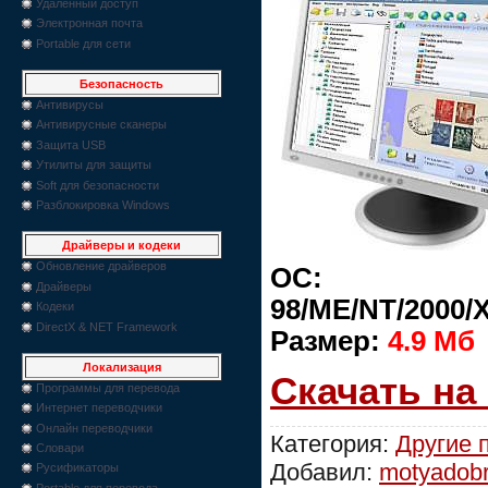
Удаленный доступ
Электронная почта
Portable для сети
Безопасность
Антивирусы
Антивирусные сканеры
Защита USB
Утилиты для защиты
Soft для безопасности
Разблокировка Windows
Драйверы и кодеки
Обновление драйверов
ОС: 
Драйверы
98/ME/NT/2000/X
Кодеки
DirectX & NET Framework
Размер:
4.9 Мб
Локализация
Скачать на
Программы для перевода
Интернет переводчики
Онлайн переводчики
Категория:
Другие 
Словари
Добавил:
motyadob
Русификаторы
Portable для перевода