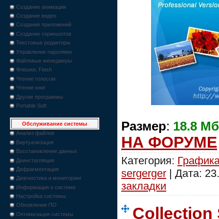
Создание анимации
Создание видео
Создание приложений
Создание скриншотов
Текстовые редакторы
Управление паролями
Файловые менеджеры
Флешки, Flash
Чтение голосом
Чтение книг
Другие программы
Portable Soft
Размер
:
18.8 Мб
Обслуживание системы
Анализ файлов
НА ФОРУМЕ
Виртуализация
Восстановление данных
Категория:
График
Деинсталляция
Дефрагментация
sergerger
| Дата:
23
Диагностика и мониторинг
закладки
Информация о системе
Настройка системы
Обновление ПО
Collection
Оптимизация системы