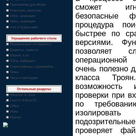
Приложения для Mobile
сможет игн
Реалтоны, рингтоны
безопасные ф
Обои, анимация
Темы, анимация
процедура пои
sms и будильники
быстрее по ср
Украшение рабочего стола
версиями. Фун
Модификация интерфейса
позволяет с
Виджеты, гаджеты
Иконки, Icon
операционной
Обои, wallpapers
очень полезно 
Скринсейверы, скринмейты
Темы
класса Троя
Часы и календари
возможность 
Остальные разделы
проверки при вх
Windows & Linux
LiveCD & BootCD
по требовани
Office
изолирова
Игры
Разное
подозрительн
проверяет фа