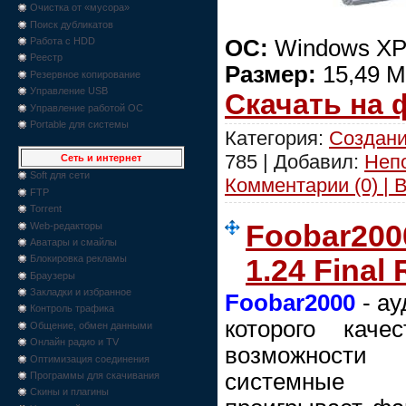
Очистка от «мусора»
Поиск дубликатов
ОС:
Windows XP/
Работа с HDD
Реестр
Размер:
15,49 
Резервное копирование
Управление USB
Скачать на
Управление работой ОС
Portable для системы
Категория:
Создани
785 | Добавил:
Неп
Сеть и интернет
Soft для сети
Комментарии (0) | 
FTP
Torrent
Foobar200
Web-редакторы
Аватары и смайлы
Блокировка рекламы
1.24 Fina
Браузеры
Закладки и избранное
Foobar2000
- ау
Контроль трафика
которого каче
Общение, обмен данными
Онлайн радио и TV
возможности
Оптимизация соединения
системные 
Программы для скачивания
Скины и плагины