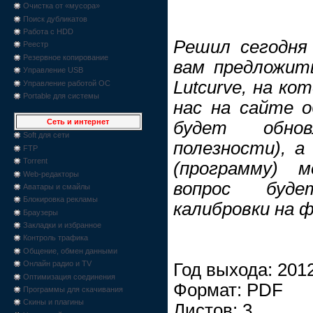
Очистка от «мусора»
Поиск дубликатов
Работа с HDD
Решил сегодня
Реестр
Резервное копирование
вам предложить
Управление USB
Lutcurve, на ко
Управление работой ОС
Portable для системы
нас на сайте о
Сеть и интернет
будет обно
Soft для сети
полезности), а
FTP
Torrent
(программу) м
Web-редакторы
вопрос буде
Аватары и смайлы
Блокировка рекламы
калибровки на ф
Браузеры
Закладки и избранное
Контроль трафика
Общение, обмен данными
Онлайн радио и TV
Год выхода: 201
Оптимизация соединения
Формат: PDF
Программы для скачивания
Скины и плагины
Листов: 3