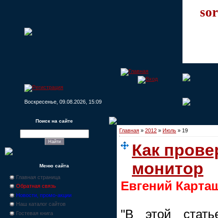
sor
Воскресенье, 09.08.2026, 15:09
Поиск на сайте
Главная
»
2012
»
Июль
»
19
Как прове
монитор
Меню сайта
Главная страница
Евгений Карта
Обратная связь
Новости, промо-акции
Наш каталог сайтов
"В этой стать
Гостевая книга