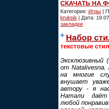
СКАЧАТЬ НА 
Категория:
Игры
| П
kruksik
| Дата:
19.0
закладки
Набор сти
текстовые сти
Эксклюзивный (
от Natalivesna. 
на многие слу
внушает уваже
автору - я на
Натали даёт
любой понравив