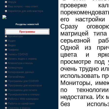
Форум
проверке ка
Ваш вопрос - наш ответ
порекомендоват
Заработок для web-мастера
его настройки
Сразу огово
Разделы новостей
матрицей типа
Программы
Архиваторы
серьезной ра
Аудио
Видео
Одной из прич
Графика
цвета и ярк
Запись CD/DVD
Запись видео с экрана
просмотре под 
Клавиатура и мышь
очень трудно ил
Конвертеры
Копирование данных
использовать пр
Органайзеры
Мониторы, име
Программы для CD/DVD
Программы для мониторов
по технолог
Программы для печати
Проигрыватели и плееры
недостатка. Их 
Работа с Web-камерами
без использ
Работа со шрифтами
Сканеры и факсы