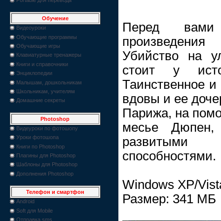
Обучение
Перед вами
Видеоуроки
Обучающие программы
произведени
Обучающие игры
Убийство на у
Клавиатурные тренажеры
Книги и справочники
стоит у исто
Энциклопедии
Таинственное и 
Малышам, дошкольникам
Школьникам, учителям
вдовы и ее доче
Домашние секреты
Парижа, на пом
Photoshop
месье Дюпен,
Видеуроки по фотошопу
Уроки фотошопа
развитыми
Книги по Photoshop
способностями.
Плагины для Photoshop
Шаблоны для Photoshop
Дополнения Photoshop
Windows XP/Vist
Телефон и смартфон
Размер: 341 МБ
Android
Soft для Mobile
Отправка sms