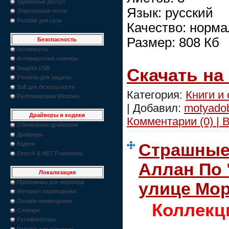
Удаленный доступ
Язык: русский
Электронная почта
Portable для сети
Качество: норм
Размер: 808 Кб
Безопасность
Антивирусы
Антивирусные сканеры
Скачать на
Защита USB
Утилиты для защиты
Soft для безопасности
Категория:
Книги и
Разблокировка Windows
| Добавил:
motyado
Драйверы и кодеки
Комментарии (0) | 
Обновление драйверов
Драйверы
Страшные 
Кодеки
DirectX & NET Framework
Аллан По 
Локализация
Программы для перевода
улице Мор
Интернет переводчики
Онлайн переводчики
Коллекц
Словари
Русификаторы
Portable для перевода