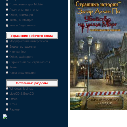
Приложения для Mobile
Реалтоны, рингтоны
Обои, анимация
Темы, анимация
sms и будильники
Украшение рабочего стола
Модификация интерфейса
Виджеты, гаджеты
Иконки, Icon
Обои, wallpapers
Скринсейверы, скринмейты
Темы
Часы и календари
Остальные разделы
Windows & Linux
LiveCD & BootCD
Office
Игры
Разное