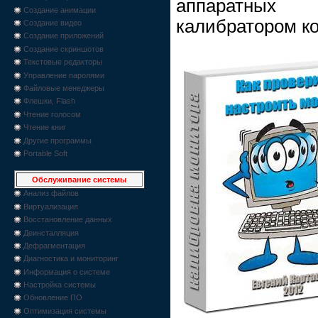
аппаратных 
Создание анимации
калибратором ко
Создание видео
Создание приложений
Создание скриншотов
Текстовые редакторы
Управление паролями
Файловые менеджеры
Флешки, Flash
Чтение голосом
Чтение книг
Другие программы
Portable Soft
Обслуживание системы
Анализ файлов
Виртуализация
Восстановление данных
Деинсталляция
Дефрагментация
Диагностика и мониторинг
Информация о системе
Настройка системы
Обновление ПО
Оптимизация системы