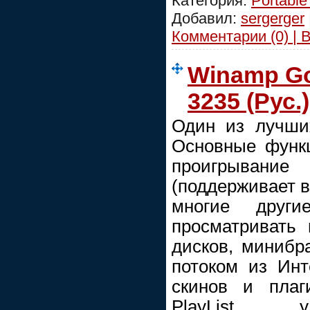
Категория:
Portable
Добавил:
sergerger
Комментарии (0) | 
Winamp Gol
3235 (Рус.)
Один из лучши
Основные функ
проигрывани
(поддерживает 
многие други
просматривать
дисков, минибр
потоком из Инт
скинов и плаг
PlayList, у