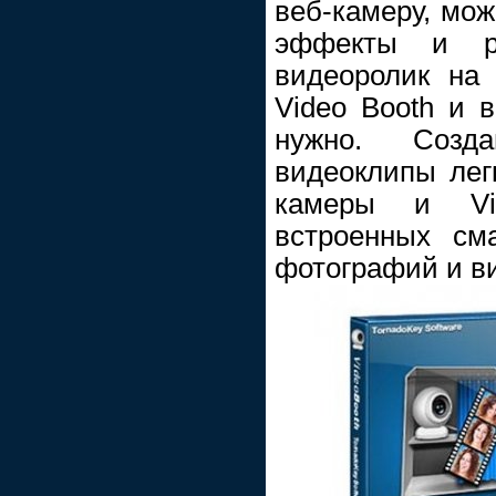
веб-камеру, мо
эффекты и р
видеоролик на
Video Booth и 
нужно. Созд
видеоклипы лег
камеры и Vi
встроенных см
фотографий и ви