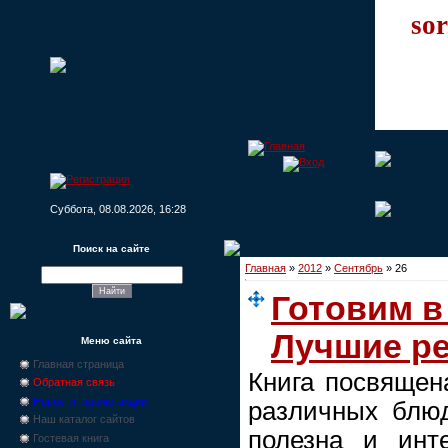
sor
Суббота, 08.08.2026, 16:28
Поиск на сайте
Главная
»
2012
»
Сентябрь
»
26
Готовим в
Лучшие р
Меню сайта
Главная страница
Книга посвящен
Обратная связь
Новости, промо-акции
различных блюд
Наш каталог сайтов
полезна и инт
Гостевая книга