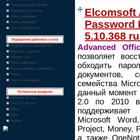
Приложения для Mobile
Elcomsoft 
Реалтоны, рингтоны
Обои, анимация
Password 
Темы, анимация
sms и будильники
5.10.368 r
Украшение рабочего стола
Advanced Offi
Модификация интерфейса
Виджеты, гаджеты
позволяет восс
Иконки, Icon
Обои, wallpapers
обходить паро
Скринсейверы, скринмейты
документов, 
Темы
Часы и календари
семейства Micro
данный момент 
Остальные разделы
Windows & Linux
2.0 по 2010 в
LiveCD & BootCD
поддерживает
Office
Игры
Microsoft Word,
Разное
Project, Money, P
а также OneNot