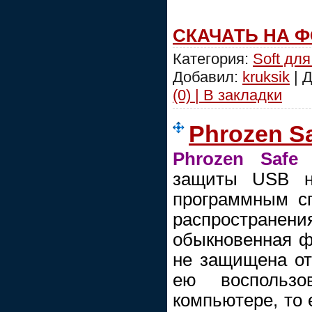
СКАЧАТЬ НА 
Категория:
Soft для
Добавил:
kruksik
| 
(0) | В закладки
Phrozen Sa
Phrozen Safe
защиты USB но
программным с
распростране
обыкновенная фл
не защищена от
ею воспользо
компьютере, то 