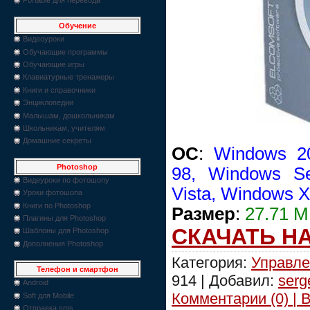
Обучение
Видеоуроки
Обучающие программы
Обучающие игры
Клавиатурные тренажеры
Книги и справочники
Энциклопедии
Малышам, дошкольникам
Школьникам, учителям
Домашние секреты
OC
:
Windows 2
Photoshop
98, Windows Se
Видеуроки по фотошопу
Vista, Windows 
Уроки фотошопа
Книги по Photoshop
Размер
:
27.71 
Плагины для Photoshop
СКАЧАТЬ Н
Шаблоны для Photoshop
Дополнения Photoshop
Категория:
Управле
Телефон и смартфон
914 | Добавил:
serg
Android
Комментарии (0) | 
Soft для Mobile
Отправка sms