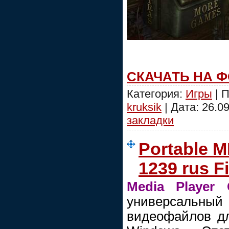
СКАЧАТЬ НА 
Категория:
Игры
| П
kruksik
| Дата:
26.0
закладки
Portable M
1239 rus F
Media Player 
универсальный
видеофайлов д