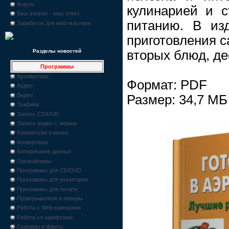
Форум
кулинарией и 
Ваш вопрос - наш ответ
питанию. В из
Заработок для web-мастера
приготовления с
вторых блюд, де
Разделы новостей
Программы
Архиваторы
Формат: PDF
Аудио
Видео
Размер: 34,7 МБ
Графика
Запись CD/DVD
Запись видео с экрана
Клавиатура и мышь
Конвертеры
Копирование данных
Органайзеры
Программы для CD/DVD
Программы для мониторов
Программы для печати
Проигрыватели и плееры
Работа с Web-камерами
Работа со шрифтами
Сканеры и факсы