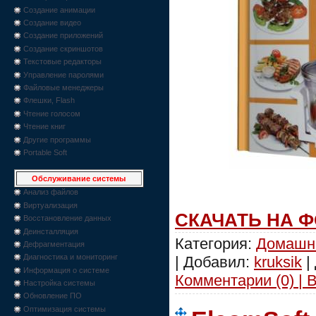
Создание анимации
Создание видео
Создание приложений
Создание скриншотов
Текстовые редакторы
Управление паролями
Файловые менеджеры
Флешки, Flash
Чтение голосом
Чтение книг
Другие программы
Portable Soft
Обслуживание системы
Анализ файлов
Виртуализация
СКАЧАТЬ НА 
Восстановление данных
Деинсталляция
Категория:
Домашн
Дефрагментация
Диагностика и мониторинг
| Добавил:
kruksik
|
Информация о системе
Комментарии (0) | 
Настройка системы
Обновление ПО
Оптимизация системы