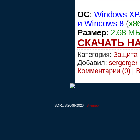
OC
:
Windows XP,
и Windows 8
(
x8
Размер
:
2.68 М
СКАЧАТЬ Н
Категория:
Защита
Добавил:
sergerger
Комментарии (0) | 
SORUS 2008-2026 |
Sitemap