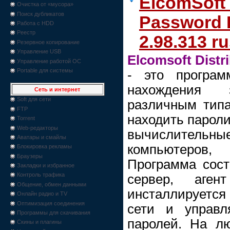
ElcomSoft 
Очистка от «мусора»
Поиск дубликатов
Password 
Работа с HDD
Реестр
2.98.313 r
Резервное копирование
Управление USB
Elcomsoft Distr
Управление работой ОС
Portable для системы
- это програм
нахождения
Сеть и интернет
Soft для сети
различным типа
FTP
находить пароли
Torrent
Web-редакторы
вычислител
Аватары и смайлы
компьютеров,
Блокировка рекламы
Браузеры
Программа сост
Закладки и избранное
Контроль трафика
сервер, аге
Общение, обмен данными
инсталлируется 
Онлайн радио и TV
Оптимизация соединения
сети и управл
Программы для скачивания
паролей. На л
Скины и плагины