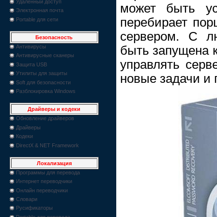
Удаленный доступ
может быть ус
Электронная почта
перебирает пор
Portable для сети
сервером. С л
Безопасность
быть запущена к
Антивирусы
Антивирусные сканеры
управлять серв
Защита USB
Утилиты для защиты
новые задачи и 
Soft для безопасности
Разблокировка Windows
Драйверы и кодеки
Обновление драйверов
Драйверы
Кодеки
DirectX & NET Framework
Локализация
Программы для перевода
Интернет переводчики
Онлайн переводчики
Словари
Русификаторы
Portable для перевода