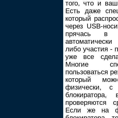
того, что и ва
Есть даже спе
который распро
через USB-носи
прячась в з
автоматически
либо участия - 
уже все сдел
Многие спе
пользоваться ре
который мож
физически, с
блокиратора,
проверяются с
Если же на ф
блокиратора, т