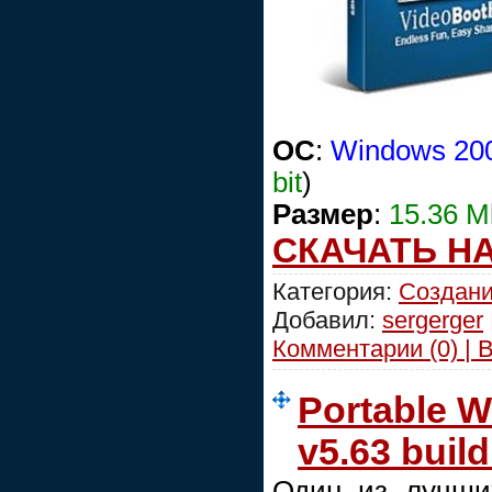
OC
:
Windows 200
bit
)
Размер
:
15.36 M
СКАЧАТЬ Н
Категория:
Создани
Добавил:
sergerger
Комментарии (0) | 
Portable 
v5.63 buil
Один из лучши