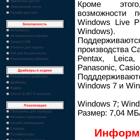
Удаленный доступ
Кроме этог
Электронная почта
возможности 
Portable для сети
Windows Live Ph
Безопасность
Windows).
Антивирусы
Антивирусные сканеры
Поддерживаютс
Защита USB
производства Ca
Утилиты для защиты
Soft для безопасности
Pentax, Leica,
Разблокировка Windows
Panasonic, Casi
Драйверы и кодеки
Подддержива
Обновление драйверов
Драйверы
Windows 7 и Win
Кодеки
DirectX & NET Framework
Windows 7; Windo
Локализация
Размер: 7,04 МБ
Программы для перевода
Интернет переводчики
Онлайн переводчики
Информ
Словари
Русификаторы
Portable для перевода