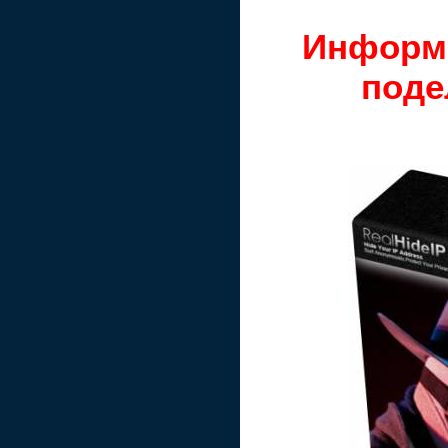
Информ
поде