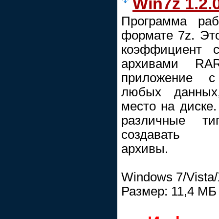
Win7z 1.2.
Программа ра
формате 7z. Эт
коэффициент с
архивами RAR
приложение с
любых данных
место на диске
различные т
создавать с
архивы.
Windows 7/Vista
Размер: 11,4 МБ