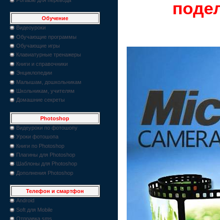
подел
Обучение
Видеоуроки
Обучающие программы
Обучающие игры
Клавиатурные тренажеры
Книги и справочники
Энциклопедии
Малышам, дошкольникам
Школьникам, учителям
Домашние секреты
Photoshop
Видеуроки по фотошопу
Уроки фотошопа
Книги по Photoshop
Плагины для Photoshop
Шаблоны для Photoshop
Дополнения Photoshop
Телефон и смартфон
Android
Soft для Mobile
Отправка sms