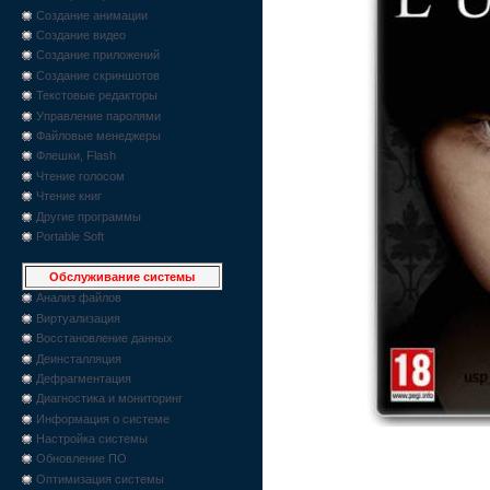
Создание анимации
Создание видео
Создание приложений
Создание скриншотов
Текстовые редакторы
Управление паролями
Файловые менеджеры
Флешки, Flash
Чтение голосом
Чтение книг
Другие программы
Portable Soft
Обслуживание системы
Анализ файлов
Виртуализация
Восстановление данных
Деинсталляция
Дефрагментация
Диагностика и мониторинг
Информация о системе
Настройка системы
Обновление ПО
Оптимизация системы