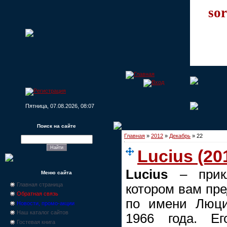
sor
Пятница, 07.08.2026, 08:07
Поиск на сайте
Главная
»
2012
»
Декабрь
»
22
Lucius (20
Lucius
– прикл
Меню сайта
Главная страница
котором вам пре
Обратная связь
по имени Люци
Новости, промо-акции
Наш каталог сайтов
1966 года. Ег
Гостевая книга