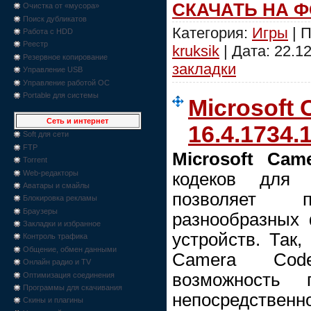
СКАЧАТЬ НА 
Очистка от «мусора»
Поиск дубликатов
Категория:
Игры
| П
Работа с HDD
Реестр
kruksik
| Дата:
22.1
Резервное копирование
закладки
Управление USB
Управление работой ОС
Portable для системы
Microsoft
Сеть и интернет
16.4.1734.
Soft для сети
FTP
Microsoft Cam
Torrent
Web-редакторы
кодеков для
Аватары и смайлы
позволяет п
Блокировка рекламы
Браузеры
разнообразных
Закладки и избранное
устройств. Так,
Контроль трафика
Общение, обмен данными
Camera Cod
Онлайн радио и TV
возможность 
Оптимизация соединения
Программы для скачивания
непосредственно
Скины и плагины