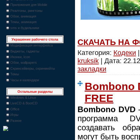
Приложения для Mobile
Реалтоны, рингтоны
Обои, анимация
Темы, анимация
sms и будильники
Украшение рабочего стола
СКАЧАТЬ НА 
Модификация интерфейса
Категория:
Кодеки
|
Виджеты, гаджеты
Иконки, Icon
kruksik
| Дата:
22.1
Обои, wallpapers
закладки
Скринсейверы, скринмейты
Темы
Часы и календари
Bombono D
Остальные разделы
FREE
Windows & Linux
LiveCD & BootCD
Bombono DVD
-
Office
Игры
программа DVD
Разное
создавать обр
могут быть восп