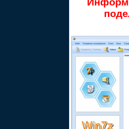
Информ
поде