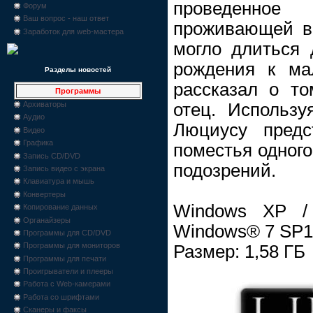
проведенно
Форум
Ваш вопрос - наш ответ
проживающей в
Заработок для web-мастера
могло длиться 
рождения к ма
Разделы новостей
рассказал о то
Программы
отец. Использу
Архиваторы
Аудио
Люциусу предс
Видео
Графика
поместья одного
Запись CD/DVD
подозрений.
Запись видео с экрана
Клавиатура и мышь
Конвертеры
Windows XP /
Копирование данных
Органайзеры
Windows® 7 SP1
Программы для CD/DVD
Программы для мониторов
Размер: 1,58 ГБ
Программы для печати
Проигрыватели и плееры
Работа с Web-камерами
Работа со шрифтами
Сканеры и факсы