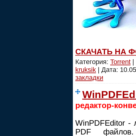
СКАЧАТЬ НА 
Категория:
Torrent
|
kruksik
| Дата:
10.0
закладки
WinPDFEdit
редактор-конв
WinPDFEditor - 
PDF файлов.