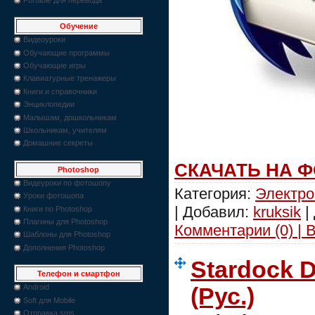
Обучение
Видеоуроки
Обучающие программы
Обучающие игры
Клавиатурные тренажеры
Книги и справочники
Энциклопедии
Малышам, дошкольникам
Школьникам, учителям
Домашние секреты
СКАЧАТЬ НА 
Photoshop
Видеуроки по фотошопу
Категория:
Электро
Уроки фотошопа
| Добавил:
kruksik
|
Книги по Photoshop
Плагины для Photoshop
Комментарии (0) | 
Шаблоны для Photoshop
Дополнения Photoshop
Stardock 
Телефон и смартфон
Android
(Рус.)
Soft для Mobile
Отправка sms