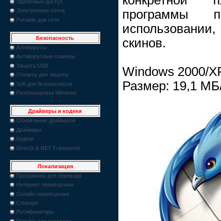
Удаленный доступ
программы 
Электронная почта
Portable для сети
использовани
Безопасность
скинов.
Антивирусы
Антивирусные сканеры
Защита USB
Windows 2000/XP
Утилиты для защиты
Размер: 19,1 МБ
Soft для безопасности
Разблокировка Windows
Драйверы и кодеки
Обновление драйверов
Драйверы
Кодеки
DirectX & NET Framework
Локализация
Программы для перевода
Интернет переводчики
Онлайн переводчики
Словари
Русификаторы
Portable для перевода