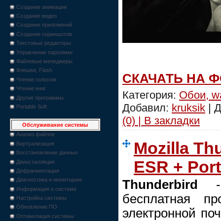
Создание анимации
Создание видео
Создание приложений
Создание скриншотов
Текстовые редакторы
Управление паролями
Файловые менеджеры
Флешки, Flash
СКАЧАТЬ НА 
Чтение голосом
Чтение книг
Категория:
Обои, wa
Другие программы
Добавил:
kruksik
| 
Portable Soft
(0) | В закладки
Обслуживание системы
Анализ файлов
Mozilla Th
Виртуализация
Восстановление данных
ESR + Port
Деинсталляция
Дефрагментация
Диагностика и мониторинг
Thunderbird
- 
Информация о системе
бесплатная п
Настройка системы
Обновление ПО
электронной поч
Оптимизация системы