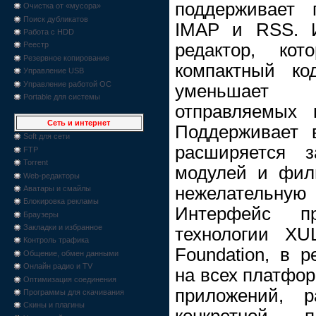
поддерживает 
Очистка от «мусора»
Поиск дубликатов
IMAP и RSS. 
Работа с HDD
редактор, кот
Реестр
Резервное копирование
компактный ко
Управление USB
Управление работой ОС
уменьшает
Portable для системы
отправляемых 
Сеть и интернет
Поддерживает 
Soft для сети
расширяется з
FTP
Torrent
модулей и филь
Web-редакторы
нежелательн
Аватары и смайлы
Блокировка рекламы
Интерфейс п
Браузеры
Закладки и избранное
технологии XUL
Контроль трафика
Foundation, в р
Общение, обмен данными
Онлайн радио и TV
на всех платфор
Оптимизация соединения
приложений, р
Программы для скачивания
Скины и плагины
конкретной 