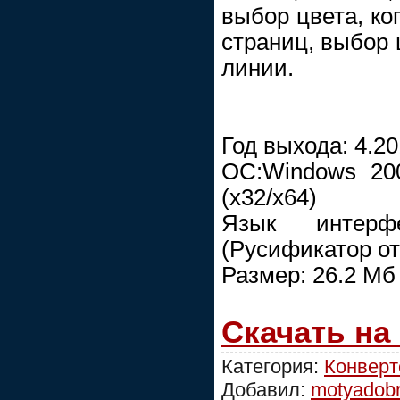
выбор цвета, ко
страниц, выбор
линии.
Год выхода: 4.2
ОС:Windows 2000
(x32/x64)
Язык интер
(Русификатор от
Размер: 26.2 Mб
Скачать на
Категория:
Конвер
Добавил:
motyadob