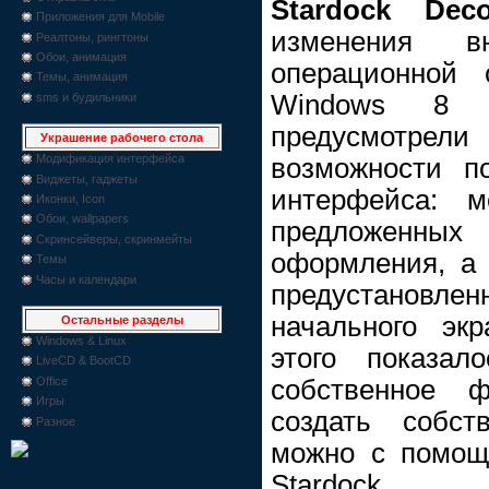
Stardock De
Приложения для Mobile
изменения в
Реалтоны, рингтоны
Обои, анимация
операционной
Темы, анимация
Windows 8 ра
sms и будильники
предусмотре
Украшение рабочего стола
Модификация интерфейса
возможности п
Виджеты, гаджеты
интерфейса: 
Иконки, Icon
Обои, wallpapers
предложенны
Скринсейверы, скринмейты
оформления, а 
Темы
Часы и календари
предустановлен
начального эк
Остальные разделы
Windows & Linux
этого показал
LiveCD & BootCD
собственное 
Office
Игры
создать собст
Разное
можно с помощ
Stardock.