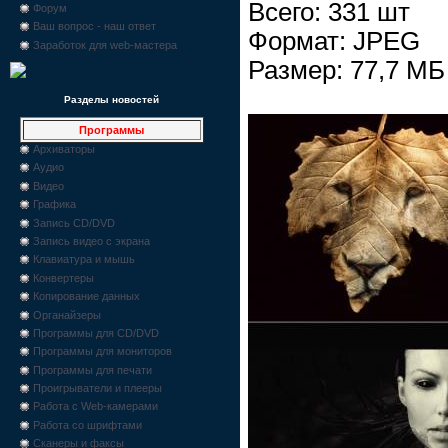
Всего: 331 шт
Форум
Ваш вопрос - наш ответ
Формат: JPEG
Заработок для web-мастера
Размер: 77,7 МБ
Разделы новостей
Программы
Архиваторы
Аудио
Видео
Графика
Запись CD/DVD
Запись видео с экрана
Клавиатура и мышь
Конвертеры
Копирование данных
Органайзеры
Программы для CD/DVD
Программы для мониторов
Программы для печати
Проигрыватели и плееры
Работа с Web-камерами
Работа со шрифтами
Сканеры и факсы