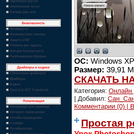
Удаленный доступ
Электронная почта
Portable для сети
Безопасность
Антивирусы
Антивирусные сканеры
Защита USB
Утилиты для защиты
Soft для безопасности
Разблокировка Windows
ОС:
Windows XP/V
Размер:
39,91 
Драйверы и кодеки
Обновление драйверов
СКАЧАТЬ Н
Драйверы
Кодеки
Категория:
Онлайн 
DirectX & NET Framework
| Добавил:
Сан_Са
Локализация
Комментарии (0) | 
Программы для перевода
Интернет переводчики
Онлайн переводчики
Простая р
Словари
Русификаторы
Урок Photoshop
Portable для перевода