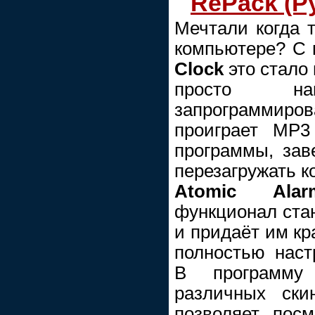
RePack (Ру
Мечтали когда 
компьютере? С 
Clock
это стало
просто н
запрограммир
проиграет MP3
программы, зав
перезагружать к
Atomic Ala
функционал ста
и придаёт им к
полностью нас
В программу
различных ски
позволяет пос