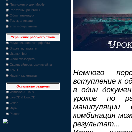
Приложения для Mobile
Реалтоны, рингтоны
Обои, анимация
Темы, анимация
sms и будильники
Украшение рабочего стола
Модификация интерфейса
Виджеты, гаджеты
Иконки, Icon
Обои, wallpapers
Скринсейверы, скринмейты
Темы
Немного пере
Часы и календари
вступление к од
Остальные разделы
в один докумен
Windows & Linux
уроков по р
LiveCD & BootCD
Office
манипуляции
Игры
комбинация мо
Разное
результат...