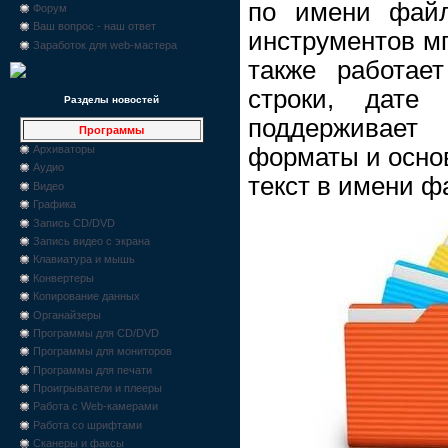
по имени файл
Форум
Ваш вопрос - наш ответ
инструментов мг
Заработок для web-мастера
также работае
строки, дате 
Разделы новостей
поддерживае
Программы
форматы и осно
Архиваторы
Аудио
текст в имени ф
Видео
Графика
Запись CD/DVD
Запись видео с экрана
Клавиатура и мышь
Конвертеры
Копирование данных
Органайзеры
Программы для CD/DVD
Программы для мониторов
Программы для печати
Проигрыватели и плееры
Работа с Web-камерами
Работа со шрифтами
Сканеры и факсы