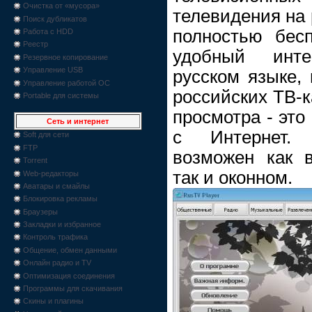
Очистка от «мусора»
телевидения на 
Поиск дубликатов
полностью бес
Работа с HDD
Реестр
удобный инт
Резервное копирование
Управление USB
русском языке, 
Управление работой ОС
российских ТВ-к
Portable для системы
просмотра - это
Сеть и интернет
с Интернет. 
Soft для сети
FTP
возможен как 
Torrent
так и оконном.
Web-редакторы
Аватары и смайлы
Блокировка рекламы
Браузеры
Закладки и избранное
Контроль трафика
Общение, обмен данными
Онлайн радио и TV
Оптимизация соединения
Программы для скачивания
Скины и плагины