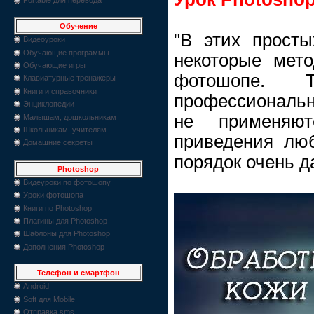
Обучение
"В этих просты
Видеоуроки
Обучающие программы
некоторые мет
Обучающие игры
фотошопе. 
Клавиатурные тренажеры
Книги и справочники
профессиональн
Энциклопедии
не применяю
Малышам, дошкольникам
Школьникам, учителям
приведения лю
Домашние секреты
порядок очень да
Photoshop
Видеуроки по фотошопу
Уроки фотошопа
Книги по Photoshop
Плагины для Photoshop
Шаблоны для Photoshop
Дополнения Photoshop
Телефон и смартфон
Android
Soft для Mobile
Отправка sms