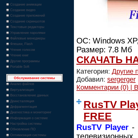
Создание анимации
Создание видео
Создание приложений
Создание скриншотов
Текстовые редакторы
Управление паролями
OC: Windows XP, 
Файловые менеджеры
Флешки, Flash
Размер: 7.8 Мб
Чтение голосом
Чтение книг
СКАЧАТЬ Н
Другие программы
Portable Soft
Категория:
Другие 
Добавил:
sergerger
Обслуживание системы
Анализ файлов
Комментарии (0) | 
Виртуализация
Восстановление данных
RusTV Play
Деинсталляция
Дефрагментация
Диагностика и мониторинг
FREE
Информация о системе
Настройка системы
RusTV Player
- 
Обновление ПО
телевизионных 
Оптимизация системы