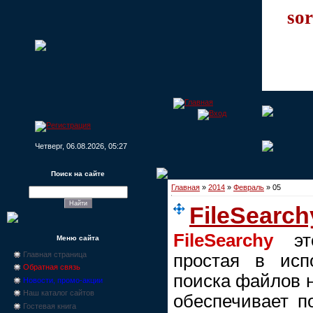
sor
Четверг, 06.08.2026, 05:27
Поиск на сайте
Главная
»
2014
»
Февраль
»
05
FileSearch
FileSearchy
это
Меню сайта
Главная страница
простая в исп
Обратная связь
поиска файлов 
Новости, промо-акции
Наш каталог сайтов
обеспечивает п
Гостевая книга