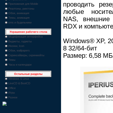
проводить резе
Приложения для Mobile
Реалтоны, рингтоны
любые носите
Обои, анимация
NAS, внешние 
Темы, анимация
sms и будильники
RDX и компьюте
Украшение рабочего стола
Модификация интерфейса
Windows® XP, 200
Виджеты, гаджеты
Иконки, Icon
8 32/64-бит
Обои, wallpapers
Размер: 6,58 МБ
Скринсейверы, скринмейты
Темы
Часы и календари
Остальные разделы
Windows & Linux
LiveCD & BootCD
Office
Игры
Разное