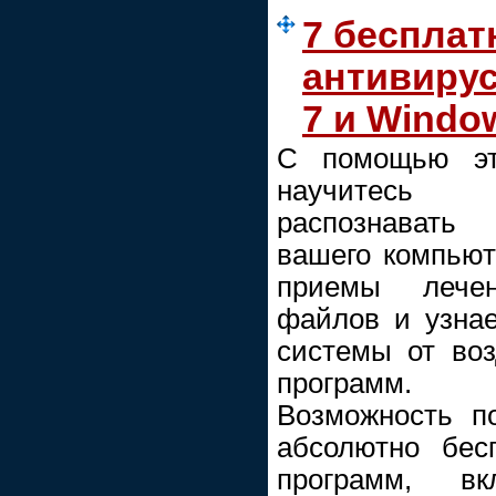
7 беспла
антивиру
7 и Window
С помощью эт
научитесь
распознавать 
вашего компьют
приемы лечен
файлов и узнае
системы от воз
программ.
Возможность по
абсолютно бес
программ, в