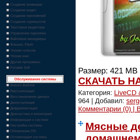
Создание анимации
Создание видео
Создание приложений
Создание скриншотов
Текстовые редакторы
Управление паролями
Файловые менеджеры
Флешки, Flash
Чтение голосом
Чтение книг
Другие программы
Portable Soft
Размер: 421 MB
СКАЧАТЬ Н
Обслуживание системы
Анализ файлов
Категория:
LiveCD 
Виртуализация
Восстановление данных
964 | Добавил:
serg
Деинсталляция
Комментарии (0) | 
Дефрагментация
Диагностика и мониторинг
Информация о системе
Мясные д
Настройка системы
Обновление ПО
домашнему
Оптимизация системы