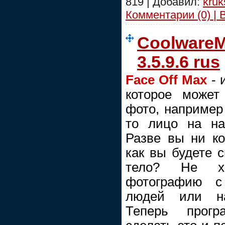
819 | Добавил:
kruk
Комментарии (0) | 
CoolwareM
3.5.9.6 rus
Face Off Max
- 
которое может
фото, например
то лицо на на
Разве вы ни ко
как вы будете 
тело? Не х
фотографию с
людей или н
Теперь прог