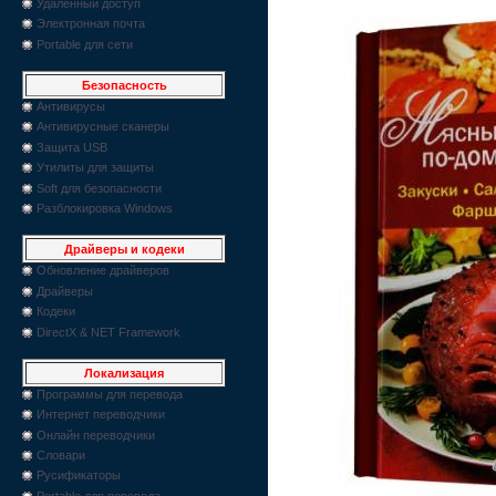
Удаленный доступ
Электронная почта
Portable для сети
Безопасность
Антивирусы
Антивирусные сканеры
Защита USB
Утилиты для защиты
Soft для безопасности
Разблокировка Windows
Драйверы и кодеки
Обновление драйверов
Драйверы
Кодеки
DirectX & NET Framework
Локализация
Программы для перевода
Интернет переводчики
Онлайн переводчики
Словари
Русификаторы
Portable для перевода