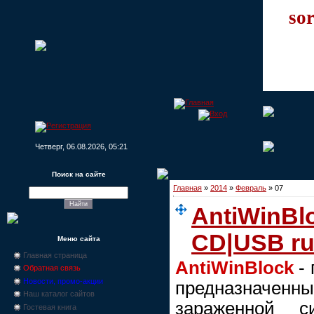
sor
Четверг, 06.08.2026, 05:21
Поиск на сайте
Главная
»
2014
»
Февраль
»
07
AntiWinBlo
CD|USB r
Меню сайта
Главная страница
AntiWinBlock
- 
Обратная связь
Новости, промо-акции
предназначе
Наш каталог сайтов
зараженной 
Гостевая книга