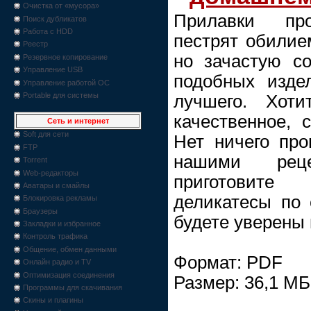
Очистка от «мусора»
Прилавки про
Поиск дубликатов
Работа с HDD
пестрят обилие
Реестр
но зачастую со
Резервное копирование
Управление USB
подобных изде
Управление работой ОС
Portable для системы
лучшего. Хоти
качественное, 
Сеть и интернет
Soft для сети
Нет ничего про
FTP
нашими рец
Torrent
Web-редакторы
приготовите
Аватары и смайлы
деликатесы по 
Блокировка рекламы
Браузеры
будете уверены 
Закладки и избранное
Контроль трафика
Общение, обмен данными
Формат: PDF
Онлайн радио и TV
Оптимизация соединения
Размер: 36,1 МБ
Программы для скачивания
Скины и плагины