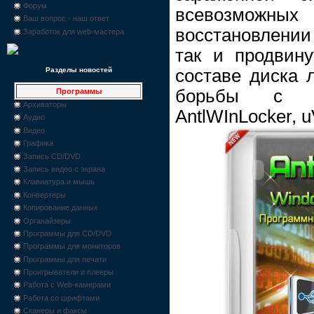
Форум
всевозможных
Ваш вопрос - наш ответ
восстановлении
Заработок для web-мастера
так и продвину
составе диска 
Разделы новостей
борьбы с ви
Программы
Архиваторы
AntlWInLocker, u
Аудио
Видео
Графика
Запись CD/DVD
Запись видео с экрана
Клавиатура и мышь
Конвертеры
Копирование данных
Органайзеры
Программы для CD/DVD
Программы для мониторов
Программы для печати
Проигрыватели и плееры
Работа с Web-камерами
Работа со шрифтами
Сканеры и факсы