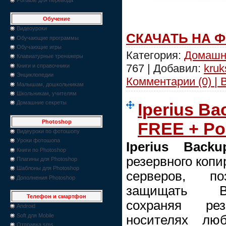
Обучение
Видеоуроки
СКАЧАТЬ НА 
Обучающие программы
Обучающие игры
Категория:
Домашн
Клавиатурные тренажеры
767 | Добавил:
kruk
Книги и справочники
Энциклопедии
Комментарии (0) | 
Малышам, дошкольникам
Школьникам, учителям
Домашние секреты
Iperius Bac
Photoshop
FREE + Po
Видеуроки по фотошопу
Уроки фотошопа
Iperius Backu
Книги по Photoshop
резервного копи
Плагины для Photoshop
Шаблоны для Photoshop
серверов, п
Дополнения Photoshop
защищать В
Телефон и смартфон
сохраняя ре
Android
Soft для Mobile
носителях люб
Отправка sms