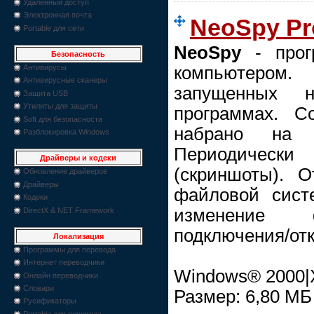
Удаленный доступ
Электронная почта
NeoSpy Pro
Portable для сети
NeoSpy
- прог
Безопасность
компьютером
Антивирусы
Антивирусные сканеры
запущенных 
Защита USB
Утилиты для защиты
программах. С
Soft для безопасности
набрано на кл
Разблокировка Windows
Периодически
Драйверы и кодеки
(скриншоты). 
Обновление драйверов
Драйверы
файловой систе
Кодеки
изменение ф
DirectX & NET Framework
подключения/отк
Локализация
Программы для перевода
Интернет переводчики
Windows® 2000|X
Онлайн переводчики
Словари
Размер: 6,80 МБ
Русификаторы
Portable для перевода