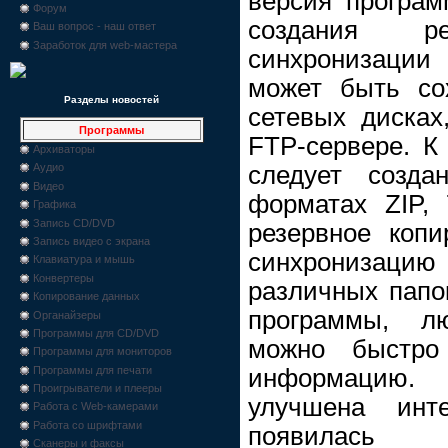
версия програм
Форум
создания р
Ваш вопрос - наш ответ
Заработок для web-мастера
синхронизаци
может быть со
Разделы новостей
сетевых дисках
Программы
FTP-сервере. К
Архиваторы
следует созда
Аудио
Видео
форматах ZIP,
Графика
Запись CD/DVD
резервное копи
Запись видео с экрана
синхронизац
Клавиатура и мышь
Конвертеры
различных папо
Копирование данных
программы, л
Органайзеры
Программы для CD/DVD
можно быстро
Программы для мониторов
информацию.
Программы для печати
Проигрыватели и плееры
улучшена инт
Работа с Web-камерами
Работа со шрифтами
появилась в
Сканеры и факсы