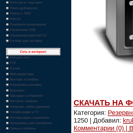
Очистка от «мусора»
Поиск дубликатов
Работа с HDD
Реестр
Резервное копирование
Управление USB
Управление работой ОС
Portable для системы
Сеть и интернет
Soft для сети
FTP
Torrent
Web-редакторы
Аватары и смайлы
Блокировка рекламы
Браузеры
Закладки и избранное
СКАЧАТЬ НА 
Контроль трафика
Общение, обмен данными
Категория:
Резервн
Онлайн радио и TV
Оптимизация соединения
1250 | Добавил:
kru
Программы для скачивания
Комментарии (0) | 
Скины и плагины