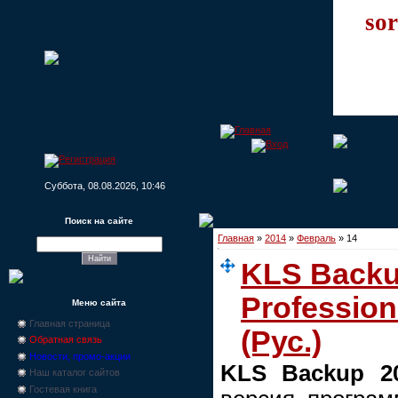
sor
Суббота, 08.08.2026, 10:46
Поиск на сайте
Главная
»
2014
»
Февраль
»
14
KLS Backu
Professiona
Меню сайта
Главная страница
(Рус.)
Обратная связь
Новости, промо-акции
KLS Backup 20
Наш каталог сайтов
Гостевая книга