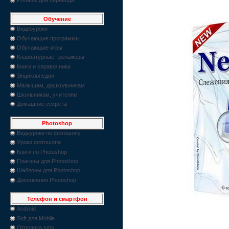
Обучение
Видеоуроки
Обучающие программы
Обучающие игры
Клавиатурные тренажеры
Книги и справочники
Энциклопедии
Малышам, дошкольникам
Школьникам, учителям
Домашние секреты
Photoshop
Видеуроки по фотошопу
Уроки фотошопа
Книги по Photoshop
Плагины для Photoshop
Шаблоны для Photoshop
Дополнения Photoshop
Телефон и смартфон
Android
Soft для Mobile
Отправка sms