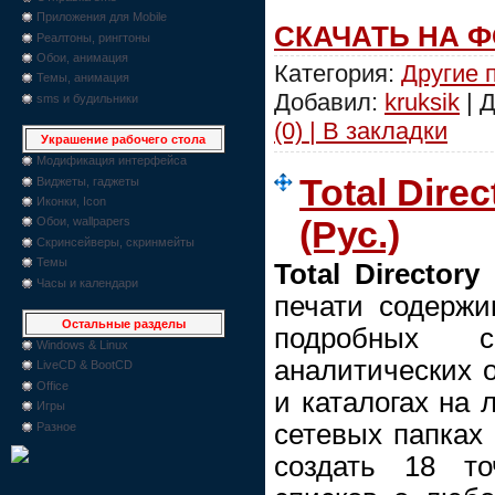
Приложения для Mobile
СКАЧАТЬ НА 
Реалтоны, рингтоны
Обои, анимация
Категория:
Другие 
Темы, анимация
Добавил:
kruksik
| 
sms и будильники
(0) | В закладки
Украшение рабочего стола
Модификация интерфейса
Total Direc
Виджеты, гаджеты
Иконки, Icon
(Рус.)
Обои, wallpapers
Скринсейверы, скринмейты
Темы
Total Directory
Часы и календари
печати содержи
Остальные разделы
подробных с
Windows & Linux
аналитических о
LiveCD & BootCD
Office
и каталогах на 
Игры
сетевых папках
Разное
создать 18 то