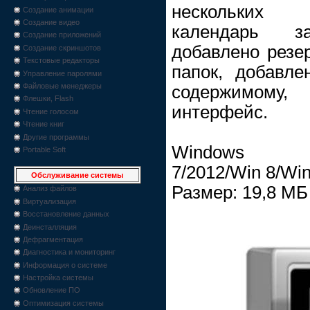
нескольких 
Создание анимации
Создание видео
календарь за
Создание приложений
добавлено резе
Создание скриншотов
Текстовые редакторы
папок, добавл
Управление паролями
Файловые менеджеры
содержимому,
Флешки, Flash
интерфейс.
Чтение голосом
Чтение книг
Другие программы
Windows XP/
Portable Soft
7/2012/Win 8/Win
Обслуживание системы
Размер: 19,8 МБ
Анализ файлов
Виртуализация
Восстановление данных
Деинсталляция
Дефрагментация
Диагностика и мониторинг
Информация о системе
Настройка системы
Обновление ПО
Оптимизация системы