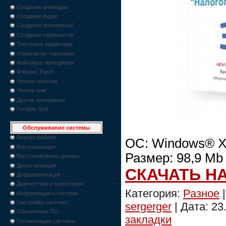
Создание анимации
Создание видео
Создание приложений
Создание скриншотов
Текстовые редакторы
Управление паролями
Файловые менеджеры
Флешки, Flash
Чтение голосом
Чтение книг
Другие программы
Portable Soft
Обслуживание системы
Анализ файлов
OC: Windows® XP
Виртуализация
Размер: 98,9 Mb
Восстановление данных
Деинсталляция
СКАЧАТЬ Н
Дефрагментация
Диагностика и мониторинг
Категория:
Разное
|
Информация о системе
Настройка системы
sergerger
| Дата:
23
Обновление ПО
закладки
Оптимизация системы