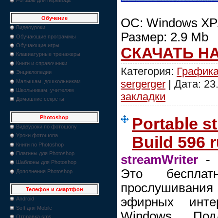
Обучение
OC: Windows XP/
Видеоуроки
Размер: 2.9 Mb
Обучающие программы
Обучающие игры
СКАЧАТЬ Н
Клавиатурные тренажеры
Книги и справочники
Категория:
График
Энциклопедии
sergerger
| Дата:
23
Малышам, дошкольникам
Школьникам, учителям
закладки
Домашние секреты
Photoshop
Portable st
Видеуроки по фотошопу
Уроки фотошопа
Build 596 
Книги по Photoshop
Плагины для Photoshop
streamWriter
- 
Шаблоны для Photoshop
Это бесплат
Дополнения Photoshop
прослушиван
Телефон и смартфон
эфирных интер
Android
Soft для Mobile
Windows. Под
Отправка sms