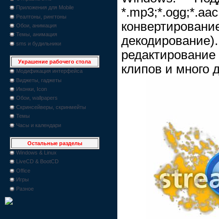
Приложения для Mobile
*.mp3;*.ogg;*
Реалтоны, рингтоны
конвертиров
Обои, анимация
Темы, анимация
декодирова
sms и будильники
редактировани
Украшение рабочего стола
клипов и много 
Модификация интерфейса
Виджеты, гаджеты
Иконки, Icon
Обои, wallpapers
Скринсейверы, скринмейты
Темы
Часы и календари
Остальные разделы
Windows & Linux
LiveCD & BootCD
Office
Игры
Разное