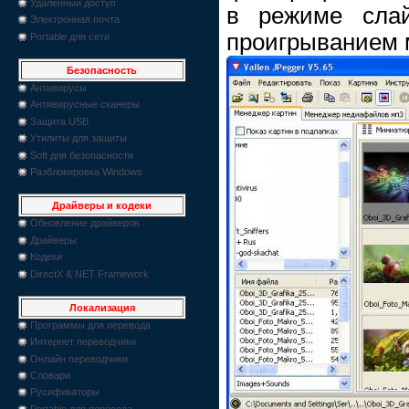
Удаленный доступ
в режиме сла
Электронная почта
проигрыванием 
Portable для сети
Безопасность
Антивирусы
Антивирусные сканеры
Защита USB
Утилиты для защиты
Soft для безопасности
Разблокировка Windows
Драйверы и кодеки
Обновление драйверов
Драйверы
Кодеки
DirectX & NET Framework
Локализация
Программы для перевода
Интернет переводчики
Онлайн переводчики
Словари
Русификаторы
Portable для перевода