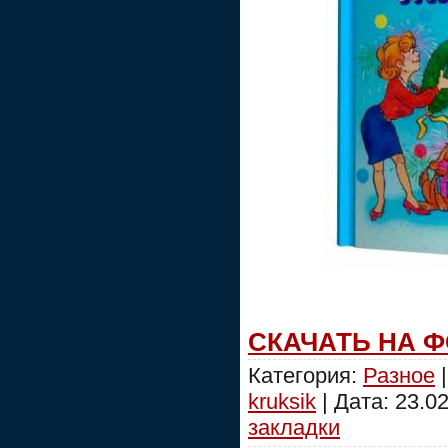
СКАЧАТЬ НА 
Категория:
Разное
|
kruksik
| Дата:
23.0
закладки