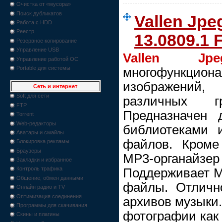
Очистка от «мусора»
Поиск дубликатов
Vallen Jpe
Работа с HDD
Реестр
13.0809.1 
Резервное копирование
Управление USB
Vallen Jpeg
Управление работой ОС
Portable для системы
многофункци
изображений
Сеть и интернет
Soft для сети
различных г
FTP
Предназначен 
Torrent
Web-редакторы
библиотеками 
Аватары и смайлы
файлов. Кроме
Блокировка рекламы
Браузеры
MP3-органайз
Закладки и избранное
Контроль трафика
Поддерживает MP
Общение, обмен данными
файлы. Отличн
Онлайн радио и TV
Оптимизация соединения
архивов музыки.
Программы для скачивания
фотографии как 
Скины и плагины