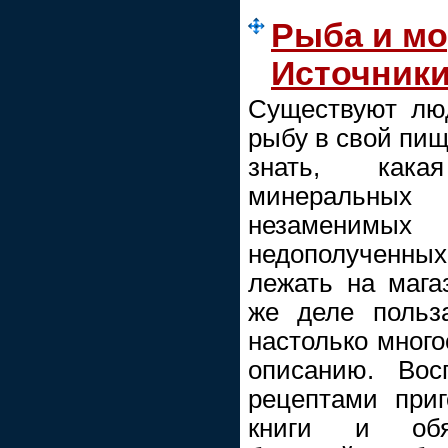
Рыба и мо
Источники
Существуют лю
рыбу в свой пищ
знать, кака
минеральны
незаменимы
недополученны
лежать на мага
же деле польз
настолько много
описанию. Вос
рецептами при
книги и обяз