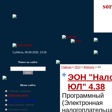
sor
Суббота, 08.08.2026, 13:26
Поиск на сайте
Главная
»
2014
»
Февраль
»
23
ЭОН "Нал
ЮЛ" 4.38
Меню сайта
Главная страница
Программн
Обратная связь
Новости, промо-акции
(Электро
Наш каталог сайтов
налогоплательщ
Гостевая книга