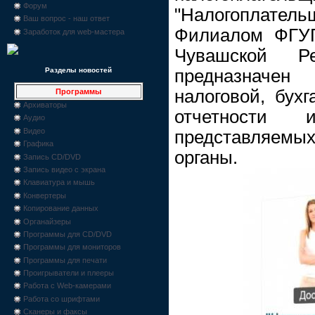
Форум
"Налогоплате
Ваш вопрос - наш ответ
Филиалом ФГУ
Заработок для web-мастера
Чувашской Р
предназначе
Разделы новостей
налоговой, бухг
Программы
Архиваторы
отчетности 
Аудио
Видео
представляем
Графика
органы.
Запись CD/DVD
Запись видео с экрана
Клавиатура и мышь
Конвертеры
Копирование данных
Органайзеры
Программы для CD/DVD
Программы для мониторов
Программы для печати
Проигрыватели и плееры
Работа с Web-камерами
Работа со шрифтами
Сканеры и факсы