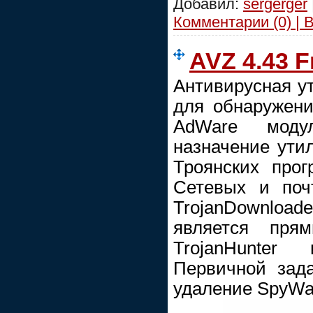
Добавил:
sergerger
Комментарии (0) | 
AVZ 4.43 F
Антивирусная у
для обнаружени
AdWare моду
назначение утили
Троянских прог
Сетевых и почт
TrojanDownloade
является пря
TrojanHunter
Первичной зад
удаление SpyWar