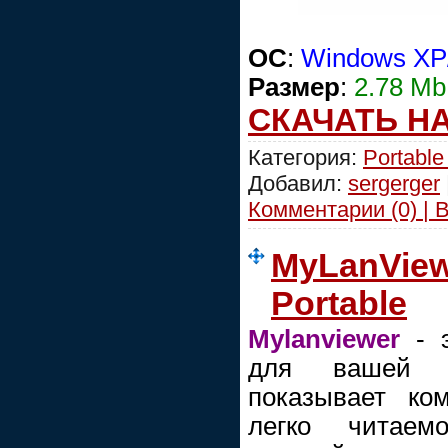
OC
:
Windows XP/
Размер
:
2.78 Mb
СКАЧАТЬ Н
Категория:
Portable
Добавил:
sergerger
Комментарии (0) | 
MyLanViewe
Portable
Mylanviewer
- э
для вашей л
показывает ко
легко читаем