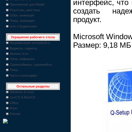
интерфейс, что 
Приложения для Mobile
создать над
Реалтоны, рингтоны
Обои, анимация
продукт.
Темы, анимация
sms и будильники
Microsoft Window
Украшение рабочего стола
Размер: 9,18 МБ
Модификация интерфейса
Виджеты, гаджеты
Иконки, Icon
Обои, wallpapers
Скринсейверы, скринмейты
Темы
Часы и календари
Остальные разделы
Windows & Linux
LiveCD & BootCD
Office
Игры
Разное