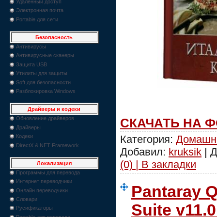
Удаленный доступ
Электронная почта
Portable для сети
Безопасность
Антивирусы
Антивирусные сканеры
Защита USB
Утилиты для защиты
Soft для безопасности
Разблокировка Windows
Драйверы и кодеки
Обновление драйверов
СКАЧАТЬ НА 
Драйверы
Категория:
Домашн
Кодеки
DirectX & NET Framework
Добавил:
kruksik
| 
(0) | В закладки
Локализация
Программы для перевода
Интернет переводчики
Pantaray Q
Онлайн переводчики
Словари
Suite v11.0
Русификаторы
Portable для перевода