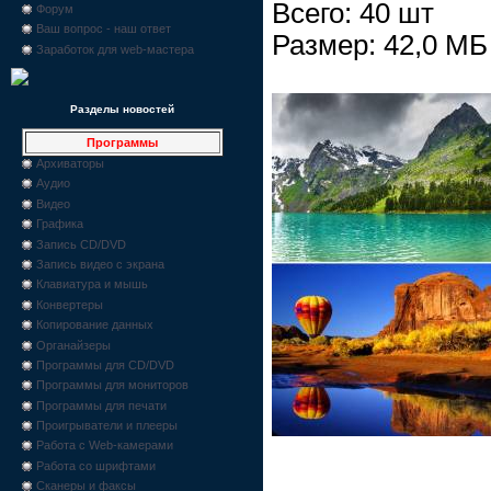
Всего: 40 шт
Форум
Ваш вопрос - наш ответ
Размер: 42,0 МБ
Заработок для web-мастера
Разделы новостей
Программы
Архиваторы
Аудио
Видео
Графика
Запись CD/DVD
Запись видео с экрана
Клавиатура и мышь
Конвертеры
Копирование данных
Органайзеры
Программы для CD/DVD
Программы для мониторов
Программы для печати
Проигрыватели и плееры
Работа с Web-камерами
Работа со шрифтами
Сканеры и факсы