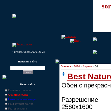
sor
Четверг, 06.08.2026, 21:36
Поиск на сайте
Главная
»
2014
»
Апрель
»
06
Best Natur
Обои с прекрас
Меню сайта
Главная страница
Обратная связь
Разрешение 
Новости, промо-акции
Наш каталог сайтов
2560x1600
Гостевая книга