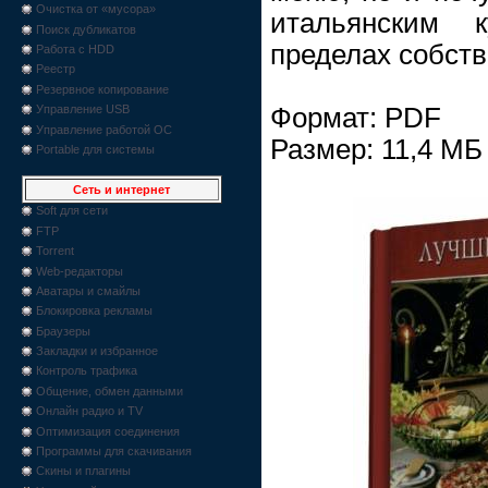
Очистка от «мусора»
итальянским 
Поиск дубликатов
пределах собств
Работа с HDD
Реестр
Резервное копирование
Формат: PDF
Управление USB
Управление работой ОС
Размер: 11,4 МБ
Portable для системы
Сеть и интернет
Soft для сети
FTP
Torrent
Web-редакторы
Аватары и смайлы
Блокировка рекламы
Браузеры
Закладки и избранное
Контроль трафика
Общение, обмен данными
Онлайн радио и TV
Оптимизация соединения
Программы для скачивания
Скины и плагины