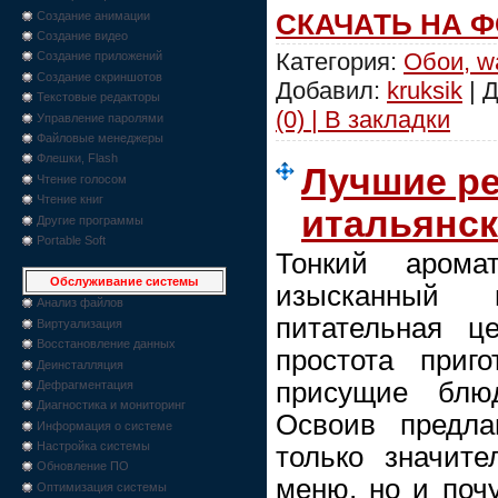
Создание анимации
СКАЧАТЬ НА 
Создание видео
Категория:
Обои, wa
Создание приложений
Создание скриншотов
Добавил:
kruksik
| 
Текстовые редакторы
(0) | В закладки
Управление паролями
Файловые менеджеры
Флешки, Flash
Лучшие р
Чтение голосом
Чтение книг
итальянск
Другие программы
Portable Soft
Тонкий аромат
Обслуживание системы
изысканный в
Анализ файлов
питательная ц
Виртуализация
Восстановление данных
простота приго
Деинсталляция
присущие блюд
Дефрагментация
Диагностика и мониторинг
Освоив предла
Информация о системе
Настройка системы
только значите
Обновление ПО
меню, но и поч
Оптимизация системы