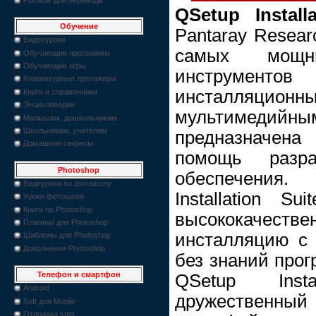
QSetup Install
Обучение
Pantaray Resear
Видеоуроки
самых мощн
Обучающие программы
Обучающие игры
инструмен
Клавиатурные тренажеры
инсталляц
Книги и справочники
Энциклопедии
мультимеди
Малышам, дошкольникам
Школьникам, учителям
предназначен
Домашние секреты
помощь разра
Photoshop
обеспечения
Видеуроки по фотошопу
Installation S
Уроки фотошопа
Книги по Photoshop
высококачест
Плагины для Photoshop
инсталляцию с
Шаблоны для Photoshop
Дополнения Photoshop
без знаний про
Телефон и смартфон
QSetup Inst
Android
дружественный
Soft для Mobile
Отправка sms