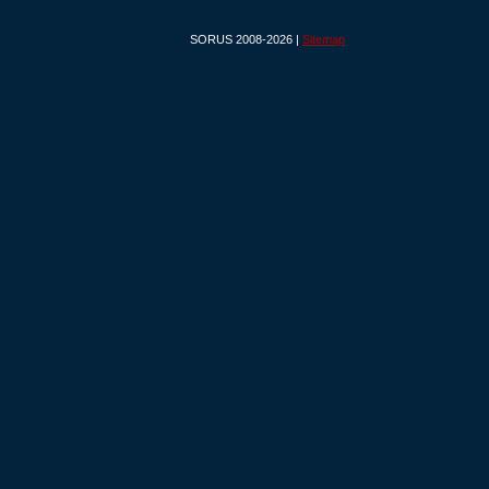
SORUS 2008-2026 |
Sitemap