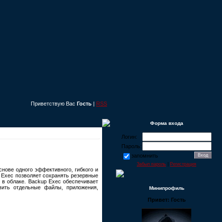
Приветствую Вас
Гость
|
RSS
Форма входа
Логин:
Пароль:
запомнить
Забыл пароль
|
Регистрация
нове одного эффективного, гибкого и
 Exec позволяет сохранять резервные
 в облаке. Backup Exec обеспечивает
вить отдельные файлы, приложения,
Минипрофиль
Привет: Гость