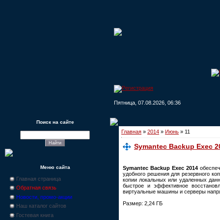
Пятница, 07.08.2026, 06:36
Поиск на сайте
Главная
»
2014
»
Июнь
»
11
Symantec Backup Exec 201
Меню сайта
Symantec Backup Exec 2014
обеспеч
удобного решения для резервного ко
Главная страница
копии локальных или удаленных данн
быстрое и эффективное восстановл
Обратная связь
виртуальные машины и серверы напр
Новости, промо-акции
Размер: 2,24 ГБ
Наш каталог сайтов
Гостевая книга