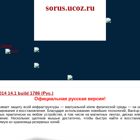
sorus.ucoz.ru
4 14.1 build 1786 (Рус.)
Официальная русская версия!
ивает защиту всей инфраструктуры — виртуальной и/или физической среды — на ос
пирования и восстановления. Благодаря использованию новейших технологий, Backup
ых практически на любом устройстве, в том числе на магнитных лентах, дисках или
ение. Нескольких щелчков мышью достаточно, чтобы быстро найти и восстано
ямую из хранилища резервных копий.