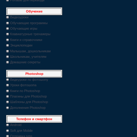
Обучение
Видеоуроки
Обучающие программы
Обучающие игры
Клавиатурные тренажеры
Книги и справочники
Энциклопедии
Малышам, дошкольникам
Школьникам, учителям
Домашние секреты
Photoshop
Видеуроки по фотошопу
Уроки фотошопа
Книги по Photoshop
Плагины для Photoshop
Шаблоны для Photoshop
Дополнения Photoshop
Телефон и смартфон
Android
Soft для Mobile
Отправка sms