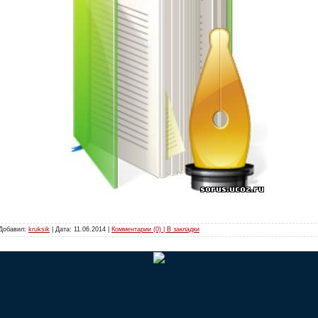
 Добавил:
kruksik
| Дата:
11.06.2014
|
Комментарии (0) | В закладки