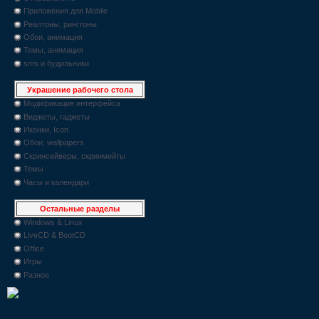
Приложения для Mobile
Реалтоны, рингтоны
Обои, анимация
Темы, анимация
sms и будильники
Украшение рабочего стола
Модификация интерфейса
Виджеты, гаджеты
Иконки, Icon
Обои, wallpapers
Скринсейверы, скринмейты
Темы
Часы и календари
Остальные разделы
Windows & Linux
LiveCD & BootCD
Office
Игры
Разное