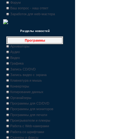
Форум
Ваш вопрос - наш ответ
Заработок для web-мастера
Разделы новостей
Программы
Архиваторы
Аудио
Видео
Графика
Запись CD/DVD
Запись видео с экрана
Клавиатура и мышь
Конвертеры
Копирование данных
Органайзеры
Программы для CD/DVD
Программы для мониторов
Программы для печати
Проигрыватели и плееры
Работа с Web-камерами
Работа со шрифтами
Сканеры и факсы