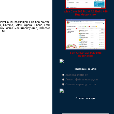
Wise Care 365 Pro 6.4.1 Build 618
Rus бесплатно
могут быть размещены на веб-сайтах.
Chrome, Safari, Opera, iPhone, iPad,
ьмы легко масштабируются, имеется
HTML.
Soft Organizer 9.20 Rus
бесплатно
Полезные ссылки
Закачка картинки
Анализ файла на вирусы
Онлайн перевод текста
Статистика дня