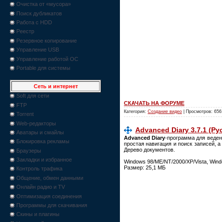
Очистка от «мусора»
Поиск дубликатов
Работа с HDD
Реестр
Резервное копирование
Управление USB
Управление работой ОС
Portable для системы
Сеть и интернет
Soft для сети
СКАЧАТЬ НА ФОРУМЕ
FTP
Категория:
Создание видео
| Просмотров: 656
Torrent
Web-редакторы
Advanced Diary 3.7.1 (Рус
Аватары и смайлы
Advanced Diary
-программа для веден
Блокировка рекламы
простая навигация и поиск записей, 
Дерево документов.
Браузеры
Закладки и избранное
Windows 98/ME/NT/2000/XP/Vista, Wind
Размер: 25,1 МБ
Контроль трафика
Общение, обмен данными
Онлайн радио и TV
Оптимизация соединения
Программы для скачивания
Скины и плагины