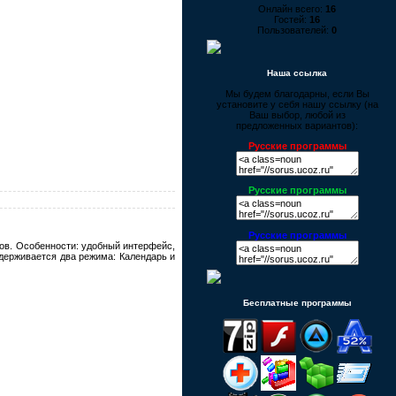
Онлайн всего:
16
Гостей:
16
Пользователей:
0
Наша ссылка
Мы будем благодарны, если Вы
установите у себя нашу ссылку (на
Ваш выбор, любой из
предложенных вариантов):
Русские программы
Русские программы
Русские программы
ов. Особенности: удобный интерфейс,
ддерживается два режима: Календарь и
Бесплатные программы