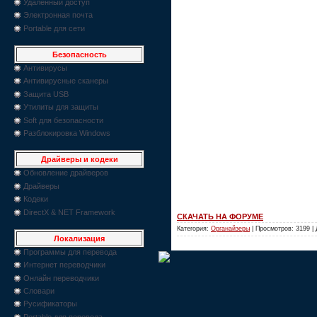
Удаленный доступ
Электронная почта
Portable для сети
Безопасность
Антивирусы
Антивирусные сканеры
Защита USB
Утилиты для защиты
Soft для безопасности
Разблокировка Windows
Драйверы и кодеки
Обновление драйверов
Драйверы
Кодеки
DirectX & NET Framework
СКАЧАТЬ НА ФОРУМЕ
Категория:
Органайзеры
| Просмотров: 3199 |
Локализация
Программы для перевода
Интернет переводчики
Онлайн переводчики
Словари
Русификаторы
Portable для перевода