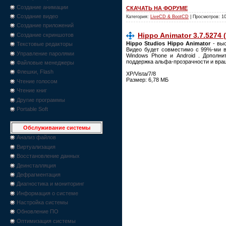
Создание анимации
СКАЧАТЬ НА ФОРУМЕ
Создание видео
Категория:
LiveCD & BootCD
| Просмотров: 1
Создание приложений
Hippo Animator 3.7.5274 (
Создание скриншотов
Hippo Studios Hippo Animator
- выс
Текстовые редакторы
Видео будет совместимо с 99%-ми вып
Управление паролями
Windows Phone и Android . Дополн
поддержка альфа-прозрачности и враще
Файловые менеджеры
Флешки, Flash
XP/Vista/7/8
Размер: 6,78 МБ
Чтение голосом
Чтение книг
Другие программы
Portable Soft
Обслуживание системы
Анализ файлов
Виртуализация
Восстановление данных
Деинсталляция
Дефрагментация
Диагностика и мониторинг
Информация о системе
Настройка системы
Обновление ПО
Оптимизация системы