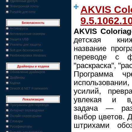
Удаленный доступ
AKVIS Col
Электронная почта
Portable для сети
9.5.1062.1
Безопасность
Антивирусы
AKVIS Coloriag
Антивирусные сканеры
детская книж
Защита USB
Утилиты для защиты
название прогр
Soft для безопасности
переводе с фр
Разблокировка Windows
"раскраска", "р
Драйверы и кодеки
Программа чр
Обновление драйверов
Драйверы
использовании,
Кодеки
DirectX & NET Framework
усилий, превр
увлекая и вд
Локализация
Программы для перевода
задача — раз
Интернет переводчики
выбор цветов. 
Онлайн переводчики
Словари
штрихами обо
Русификаторы
Portable для перевода