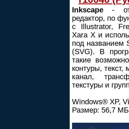
Inkscape
- отл
редактор, по ф
с Illustrator, 
Xara X и испол
под названием S
(SVG). В прог
такие возможно
контуры, текст,
канал, трансф
текстуры и груп
Windows® XP, Vis
Размер: 56,7 МБ