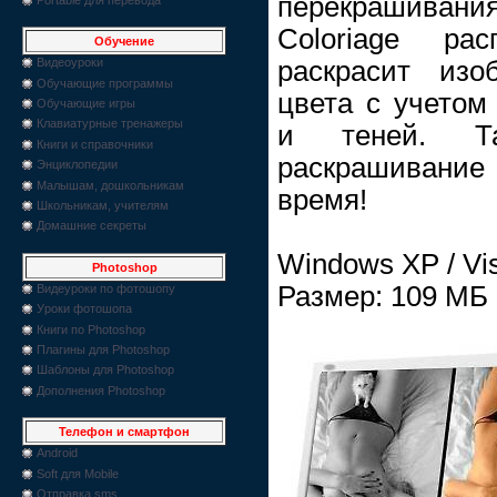
перекрашивания
Coloriage ра
Обучение
раскрасит изо
Видеоуроки
Обучающие программы
цвета с учетом
Обучающие игры
Клавиатурные тренажеры
и теней. Та
Книги и справочники
раскрашивание 
Энциклопедии
Малышам, дошкольникам
время!
Школьникам, учителям
Домашние секреты
Windows XP / Vist
Photoshop
Размер: 109 МБ
Видеуроки по фотошопу
Уроки фотошопа
Книги по Photoshop
Плагины для Photoshop
Шаблоны для Photoshop
Дополнения Photoshop
Телефон и смартфон
Android
Soft для Mobile
Отправка sms