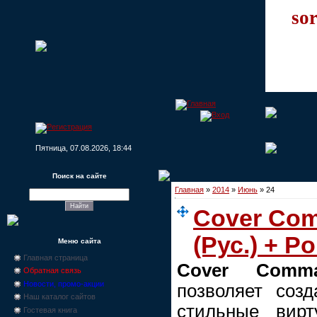
sor
Пятница, 07.08.2026, 18:44
Поиск на сайте
Главная
»
2014
»
Июнь
»
24
Cover Com
(Рус.) + Po
Меню сайта
Главная страница
Cover Comma
Обратная связь
Новости, промо-акции
позволяет созд
Наш каталог сайтов
стильные вирт
Гостевая книга