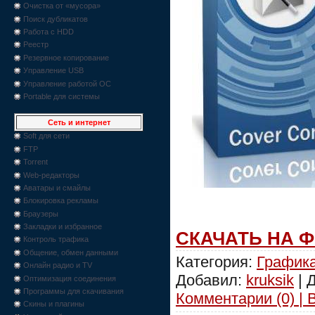
Очистка от «мусора»
Поиск дубликатов
Работа с HDD
Реестр
Резервное копирование
Управление USB
Управление работой ОС
Portable для системы
Сеть и интернет
Soft для сети
FTP
Torrent
Web-редакторы
Аватары и смайлы
Блокировка рекламы
Браузеры
Закладки и избранное
СКАЧАТЬ НА 
Контроль трафика
Общение, обмен данными
Категория:
График
Онлайн радио и TV
Добавил:
kruksik
| 
Оптимизация соединения
Программы для скачивания
Комментарии (0) | 
Скины и плагины