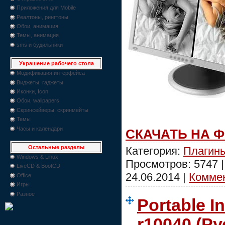
Приложения для Mobile
Реалтоны, рингтоны
Обои, анимация
Темы, анимация
sms и будильники
Украшение рабочего стола
Модификация интерфейса
Виджеты, гаджеты
Иконки, Icon
Обои, wallpapers
Скринсейверы, скринмейты
Темы
Часы и календари
СКАЧАТЬ НА 
Остальные разделы
Категория:
Плагины
Windows & Linux
Просмотров: 5747 
LiveCD & BootCD
24.06.2014
|
Коммен
Office
Игры
Разное
Portable I
r10040 (Ру