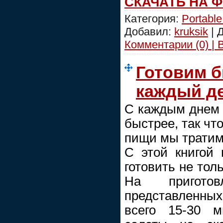
СКАЧАТЬ НА 
Категория:
Portable
Добавил:
kruksik
| 
Комментарии (0) | 
Готовим б
каждый д
С каждым днем 
быстрее, так чт
пищи мы тратим
С этой книгой 
готовить не толь
На приготов
представленн
всего 15-30 м