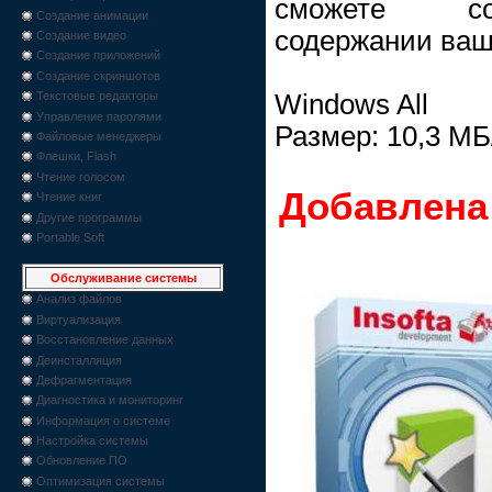
сможете со
Создание анимации
содержании ваше
Создание видео
Создание приложений
Создание скриншотов
Windows All
Текстовые редакторы
Управление паролями
Размер: 10,3 МБ
Файловые менеджеры
Флешки, Flash
Чтение голосом
Добавлена 
Чтение книг
Другие программы
Portable Soft
Обслуживание системы
Анализ файлов
Виртуализация
Восстановление данных
Деинсталляция
Дефрагментация
Диагностика и мониторинг
Информация о системе
Настройка системы
Обновление ПО
Оптимизация системы