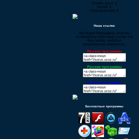
Онлайн всего:
1
Гостей:
1
Пользователей:
0
Наша ссылка
Мы будем благодарны, если Вы
установите у себя нашу ссылку (на
Ваш выбор, любой из
предложенных вариантов):
Русские программы
Русские программы
Русские программы
Бесплатные программы