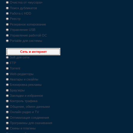
Очистка от «мусора»
Поиск дубликатов
Работа с HDD
Реестр
Резервное копирование
Управление USB
Управление работой ОС
Portable для системы
Сеть и интернет
Soft для сети
FTP
Torrent
Web-редакторы
Аватары и смайлы
Блокировка рекламы
Браузеры
Закладки и избранное
Контроль трафика
Общение, обмен данными
Онлайн радио и TV
Оптимизация соединения
Программы для скачивания
Скины и плагины