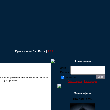
Приветствую Вас
Гость
|
RSS
Форма входа
Логин:
Пароль:
зован уникальный алгоритм записи,
запомнить
ству картинки.
Забыл пароль
|
Регистрация
Минипрофиль
Привет: Гость