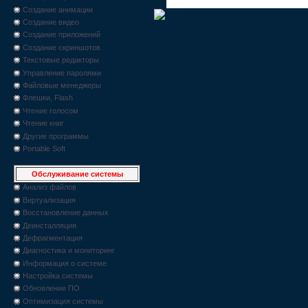
Создание анимации
Создание видео
Создание приложений
Создание скриншотов
Текстовые редакторы
Управление паролями
Файловые менеджеры
Флешки, Flash
Чтение голосом
Чтение книг
Другие программы
Portable Soft
Обслуживание системы
Анализ файлов
Виртуализация
Восстановление данных
Деинсталляция
Дефрагментация
Диагностика и мониторинг
Информация о системе
Настройка системы
Обновление ПО
Оптимизация системы