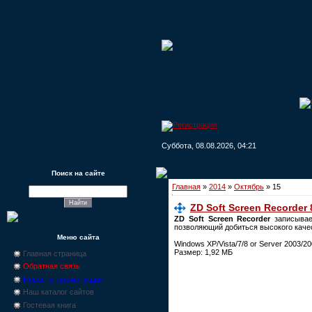
Суббота, 08.08.2026, 04:21
Поиск на сайте
Главная
»
2014
»
Октябрь
»
15
ZD Soft Screen Recorder 8
ZD Soft Screen Recorder
записывае
позволяющий добиться высокого качес
Меню сайта
Windows XP/Vista/7/8 or Server 2003/2
Размер: 1,92 МБ
Главная страница
Обратная связь
Новости, промо-акции
Наш каталог сайтов
Гостевая книга