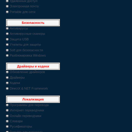
Удаленный доступ
Электронная почта
Portable для сети
Безопасность
Антивирусы
Антивирусные сканеры
Защита USB
Утилиты для защиты
Soft для безопасности
Разблокировка Windows
Драйверы и кодеки
Обновление драйверов
Драйверы
Кодеки
DirectX & NET Framework
Локализация
Программы для перевода
Интернет переводчики
Онлайн переводчики
Словари
Русификаторы
Portable для перевода