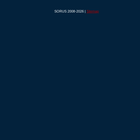
SORUS 2008-2026 |
Sitemap