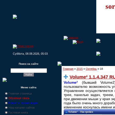
sor
Суббота, 08.08.2026, 05:03
Поиск на сайте
Главная
»
2015
»
Октябрь
»
18
Volume² 1.1.4.347 R
Volume²
(бывший Volume2
пользователю возможность у
Меню сайта
Управление осуществляется 
Главная страница
трее, панелью задач, треем,
Обратная связь
при движении мыши у края эк
года было очень много дораб
Новости, промо-акции
изменение коснулась имени и
Наш каталог сайтов
Гостевая книга