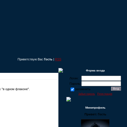
Приветствую Вас
Гость
|
RSS
Форма входа
Логин:
Пароль:
ex "в одном флаконе".
запомнить
Забыл пароль
|
Регистрация
Минипрофиль
Привет: Гость