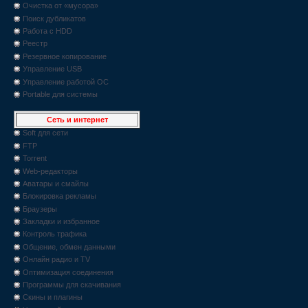
Очистка от «мусора»
Поиск дубликатов
Работа с HDD
Реестр
Резервное копирование
Управление USB
Управление работой ОС
Portable для системы
Сеть и интернет
Soft для сети
FTP
Torrent
Web-редакторы
Аватары и смайлы
Блокировка рекламы
Браузеры
Закладки и избранное
Контроль трафика
Общение, обмен данными
Онлайн радио и TV
Оптимизация соединения
Программы для скачивания
Скины и плагины