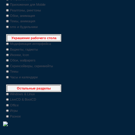
Приложения для Mobile
Реалтоны, рингтоны
Обои, анимация
Темы, анимация
sms и будильники
Украшение рабочего стола
Модификация интерфейса
Виджеты, гаджеты
Иконки, Icon
Обои, wallpapers
Скринсейверы, скринмейты
Темы
Часы и календари
Остальные разделы
Windows & Linux
LiveCD & BootCD
Office
Игры
Разное