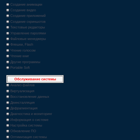
Создание анимации
Создание видео
Создание приложений
Создание скриншотов
Текстовые редакторы
Управление паролями
Файловые менеджеры
Флешки, Flash
Чтение голосом
Чтение книг
Другие программы
Portable Soft
Обслуживание системы
Анализ файлов
Виртуализация
Восстановление данных
Деинсталляция
Дефрагментация
Диагностика и мониторинг
Информация о системе
Настройка системы
Обновление ПО
Оптимизация системы