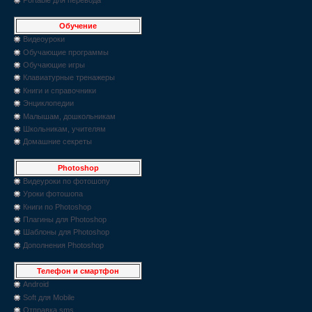
Обучение
Видеоуроки
Обучающие программы
Обучающие игры
Клавиатурные тренажеры
Книги и справочники
Энциклопедии
Малышам, дошкольникам
Школьникам, учителям
Домашние секреты
Photoshop
Видеуроки по фотошопу
Уроки фотошопа
Книги по Photoshop
Плагины для Photoshop
Шаблоны для Photoshop
Дополнения Photoshop
Телефон и смартфон
Android
Soft для Mobile
Отправка sms