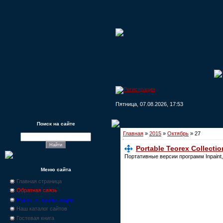
Пятница, 07.08.2026, 17:53
Поиск на сайте
Главная
»
2015
»
Октябрь
»
27
Portable Teorex Collectio
Портативные версии программ Inpaint, B
Меню сайта
Главная страница
Обратная связь
Новости, промо-акции
Наш каталог сайтов
Гостевая книга