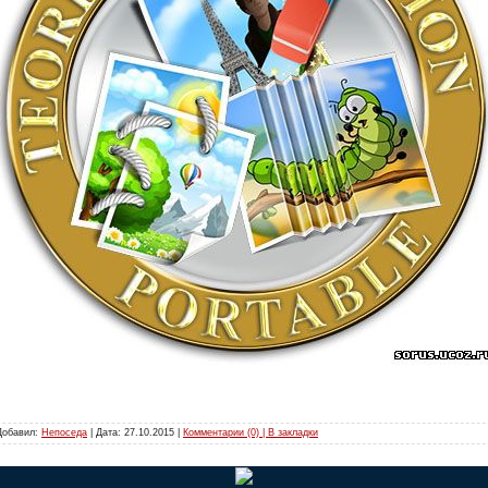
 Добавил:
Непоседа
| Дата:
27.10.2015
|
Комментарии (0) | В закладки