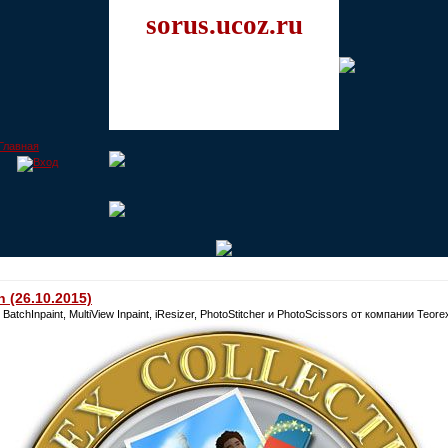
sorus.ucoz.ru
n (26.10.2015)
atchInpaint, MultiView Inpaint, iResizer, PhotoStitcher и PhotoScissors от компании Teor