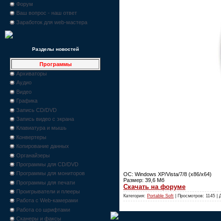
Форум
Ваш вопрос - наш ответ
Заработок для web-мастера
Разделы новостей
Программы
Архиваторы
Аудио
Видео
Графика
Запись CD/DVD
Запись видео с экрана
Клавиатура и мышь
Конвертеры
Копирование данных
Органайзеры
Программы для CD/DVD
Программы для мониторов
OC: Windows XP/Vista/7/8 (x86/x64)
Размер: 39,6 Мб
Программы для печати
Скачать на форуме
Проигрыватели и плееры
Категория:
Portable Soft
| Просмотров: 1145 |
Работа с Web-камерами
Работа со шрифтами
Сканеры и факсы