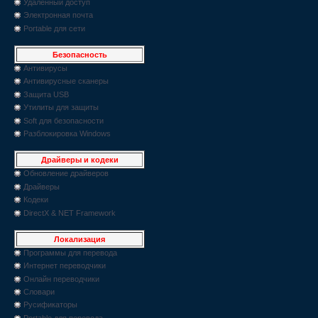
Удаленный доступ
Электронная почта
Portable для сети
Безопасность
Антивирусы
Антивирусные сканеры
Защита USB
Утилиты для защиты
Soft для безопасности
Разблокировка Windows
Драйверы и кодеки
Обновление драйверов
Драйверы
Кодеки
DirectX & NET Framework
Локализация
Программы для перевода
Интернет переводчики
Онлайн переводчики
Словари
Русификаторы
Portable для перевода