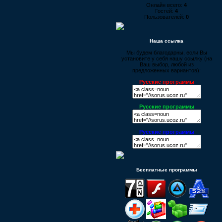
Онлайн всего:
4
Гостей:
4
Пользователей:
0
Наша ссылка
Мы будем благодарны, если Вы
установите у себя нашу ссылку (на
Ваш выбор, любой из
предложенных вариантов):
Русские программы
Русские программы
Русские программы
Бесплатные программы