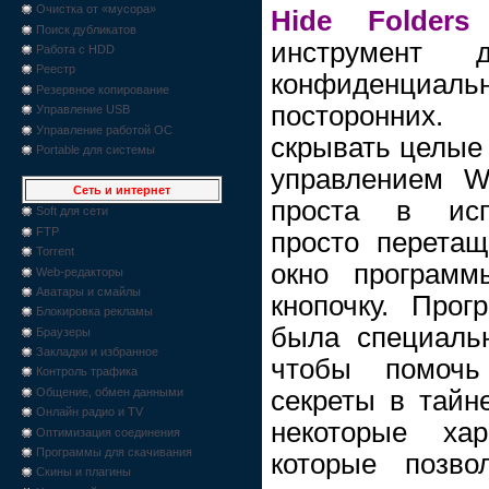
Очистка от «мусора»
Hide Folders
Поиск дубликатов
инструмент 
Работа с HDD
Реестр
конфиденциа
Резервное копирование
посторонних.
Управление USB
Управление работой ОС
скрывать целые 
Portable для системы
управлением W
Сеть и интернет
проста в испо
Soft для сети
FTP
просто перета
Torrent
окно программ
Web-редакторы
Аватары и смайлы
кнопочку. Прог
Блокировка рекламы
была специальн
Браузеры
Закладки и избранное
чтобы помоч
Контроль трафика
секреты в тайн
Общение, обмен данными
Онлайн радио и TV
некоторые хар
Оптимизация соединения
Программы для скачивания
которые позв
Скины и плагины