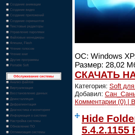
Создание анимации
Создание видео
Создание приложений
Создание скриншотов
Текстовые редакторы
Управление паролями
Файловые менеджеры
Флешки, Flash
Чтение голосом
ОС: Windows XP/V
Чтение книг
Другие программы
Размер: 28,02 М
Portable Soft
СКАЧАТЬ Н
Обслуживание системы
Анализ файлов
Категория:
Soft для
Виртуализация
Добавил:
Сан_Сан
Восстановление данных
Деинсталляция
Комментарии (0) | 
Дефрагментация
Диагностика и мониторинг
Hide Folde
Информация о системе
Настройка системы
5.4.2.1155
Обновление ПО
Оптимизация системы