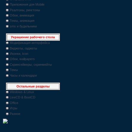
Приложения для Mobile
Реалтоны, рингтоны
Обои, анимация
Темы, анимация
sms и будильники
Украшение рабочего стола
Модификация интерфейса
Виджеты, гаджеты
Иконки, Icon
Обои, wallpapers
Скринсейверы, скринмейты
Темы
Часы и календари
Остальные разделы
Windows & Linux
LiveCD & BootCD
Office
Игры
Разное