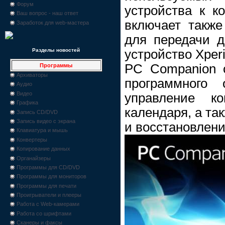
Форум
устройства к к
Ваш вопрос - наш ответ
включает также
Заработок для web-мастера
для передачи д
устройство Xper
Разделы новостей
PC Companion 
Программы
Архиваторы
программного 
Аудио
Видео
управление к
Графика
календаря, а та
Запись CD/DVD
Запись видео с экрана
и восстановлен
Клавиатура и мышь
Конвертеры
Копирование данных
Органайзеры
Программы для CD/DVD
Программы для мониторов
Программы для печати
Проигрыватели и плееры
Работа с Web-камерами
Работа со шрифтами
Сканеры и факсы