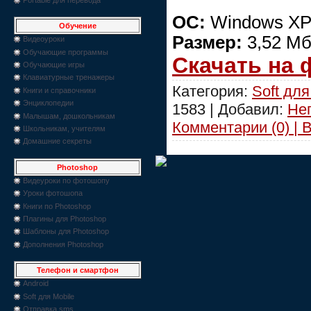
ОС:
Windows XP/
Обучение
Размер:
3,52 М
Видеоуроки
Обучающие программы
Скачать на
Обучающие игры
Клавиатурные тренажеры
Категория:
Soft дл
Книги и справочники
Энциклопедии
1583 | Добавил:
Не
Малышам, дошкольникам
Комментарии (0) | 
Школьникам, учителям
Домашние секреты
Photoshop
Видеуроки по фотошопу
Уроки фотошопа
Книги по Photoshop
Плагины для Photoshop
Шаблоны для Photoshop
Дополнения Photoshop
Телефон и смартфон
Android
Soft для Mobile
Отправка sms