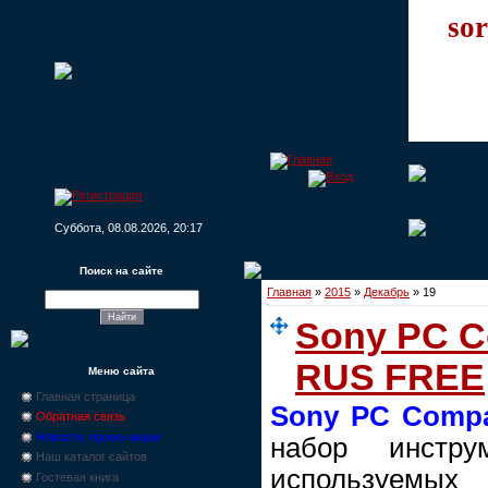
sor
Суббота, 08.08.2026, 20:17
Поиск на сайте
Главная
»
2015
»
Декабрь
»
19
Sony PC C
RUS FREE
Меню сайта
Главная страница
Sony PC Comp
Обратная связь
Новости, промо-акции
набор инстру
Наш каталог сайтов
используем
Гостевая книга