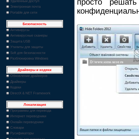
просто решат
Удаленный доступ
Электронная почта
конфиденциальн
Portable для сети
Безопасность
Антивирусы
Антивирусные сканеры
Защита USB
Утилиты для защиты
Soft для безопасности
Разблокировка Windows
Драйверы и кодеки
Обновление драйверов
Драйверы
Кодеки
DirectX & NET Framework
Локализация
Программы для перевода
Интернет переводчики
Онлайн переводчики
Словари
Русификаторы
Portable для перевода