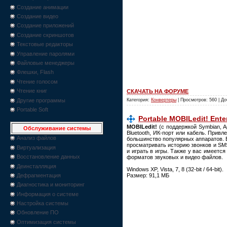
Создание анимации
Создание видео
Создание приложений
Создание скриншотов
Текстовые редакторы
Управление паролями
Файловые менеджеры
Флешки, Flash
Чтение голосом
Чтение книг
СКАЧАТЬ НА ФОРУМЕ
Другие программы
Категория:
Конвертеры
| Просмотров: 560 | Д
Portable Soft
Portable MOBILedit! Enter
MOBILedit!
(с поддержкой Symbian, 
Обслуживание системы
Bluetooth, ИК-порт или кабель. Прив
Анализ файлов
большинство популярных аппаратов. В
просматривать историю звонков и SM
Виртуализация
и играть в игры. Также у вас имеет
Восстановление данных
форматов звуковых и видео файлов.
Деинсталляция
Windows XP, Vista, 7, 8 (32-bit / 64-bit).
Размер: 91,1 МБ
Дефрагментация
Диагностика и мониторинг
Информация о системе
Настройка системы
Обновление ПО
Оптимизация системы