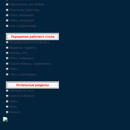
Приложения для Mobile
Реалтоны, рингтоны
Обои, анимация
Темы, анимация
sms и будильники
Украшение рабочего стола
Модификация интерфейса
Виджеты, гаджеты
Иконки, Icon
Обои, wallpapers
Скринсейверы, скринмейты
Темы
Часы и календари
Остальные разделы
Windows & Linux
LiveCD & BootCD
Office
Игры
Разное