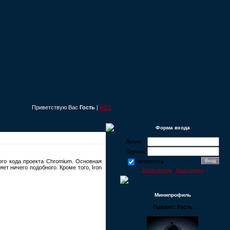
Приветствую Вас
Гость
|
RSS
Форма входа
Логин:
Пароль:
го кода проекта Chromium. Основная
запомнить
т ничего подобного. Кроме того, Iron
Забыл пароль
|
Регистрация
Минипрофиль
Привет: Гость