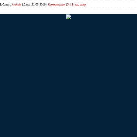
 Добавил:
kruksik
| Дата:
21.03.2016
|
Комментарии (0) | В закладки