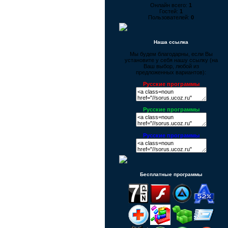
Онлайн всего:
1
Гостей:
1
Пользователей:
0
Наша ссылка
Мы будем благодарны, если Вы
установите у себя нашу ссылку (на
Ваш выбор, любой из
предложенных вариантов):
Русские программы
Русские программы
Русские программы
Бесплатные программы