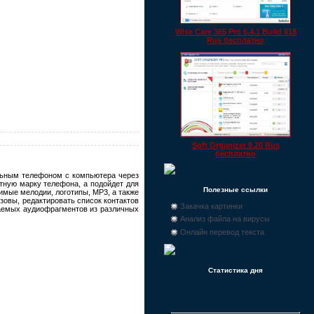
Wise Care 365 Pro 6.4.1 Build 618
Rus бесплатно
Soft Organizer 9.20 Rus
бесплатно
ильным телефоном с компьютера через
етную марку телефона, а подойдет для
Полезные ссылки
имые мелодии, логотипы, MP3, а также
овы, редактировать список контактов
Закачка картинки
лаемых аудиофрагментов из различных
Анализ файла на вирусы
Онлайн перевод текста
Статистика дня