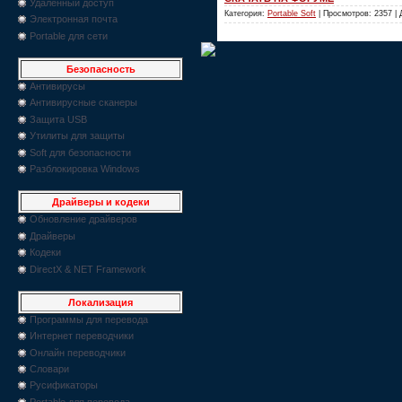
Удаленный доступ
Категория:
Portable Soft
| Просмотров: 2357 |
Электронная почта
Portable для сети
Безопасность
Антивирусы
Антивирусные сканеры
Защита USB
Утилиты для защиты
Soft для безопасности
Разблокировка Windows
Драйверы и кодеки
Обновление драйверов
Драйверы
Кодеки
DirectX & NET Framework
Локализация
Программы для перевода
Интернет переводчики
Онлайн переводчики
Словари
Русификаторы
Portable для перевода