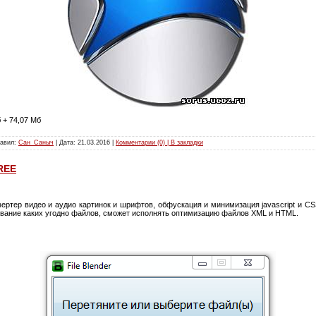
 + 74,07 Мб
бавил:
Сан_Саныч
| Дата:
21.03.2016
|
Комментарии (0) | В закладки
FREE
ертер видео и аудио картинок и шрифтов, обфускация и минимизация javascript и C
вание каких угодно файлов, сможет исполнять оптимизацию файлов XML и HTML.