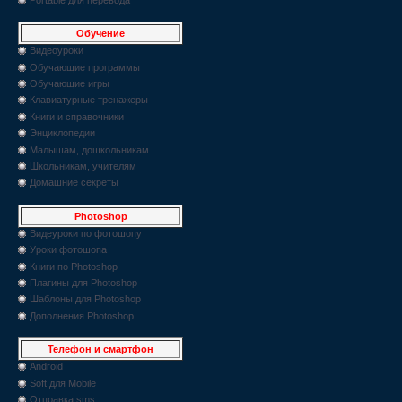
Обучение
Видеоуроки
Обучающие программы
Обучающие игры
Клавиатурные тренажеры
Книги и справочники
Энциклопедии
Малышам, дошкольникам
Школьникам, учителям
Домашние секреты
Photoshop
Видеуроки по фотошопу
Уроки фотошопа
Книги по Photoshop
Плагины для Photoshop
Шаблоны для Photoshop
Дополнения Photoshop
Телефон и смартфон
Android
Soft для Mobile
Отправка sms