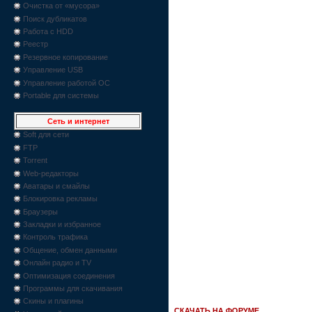
Очистка от «мусора»
Поиск дубликатов
Работа с HDD
Реестр
Резервное копирование
Управление USB
Управление работой ОС
Portable для системы
Сеть и интернет
Soft для сети
FTP
Torrent
Web-редакторы
Аватары и смайлы
Блокировка рекламы
Браузеры
Закладки и избранное
Контроль трафика
Общение, обмен данными
Онлайн радио и TV
Оптимизация соединения
Программы для скачивания
Скины и плагины
СКАЧАТЬ НА ФОРУМЕ