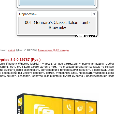
обавил:
kruksik
| Дата:
21.03.2016
|
Комментарии (0) | В закладки
prise 8.5.0.19787 (Рус.)
Apple iPhone и Windows Mobile) - уникальная программа для управления вашим моб
лекательность MOBILedit заключается в том, что она рассчитана не на какую то конкр
ы сможете легко скопировать фотографии с телефона или загрузить в него ваши люб
S сообщений. Вы можете набирать номер, отправлять SMS, принимать телефонные выз
ся возможность создавать собственные рингтоны путем импорта и редактирования же