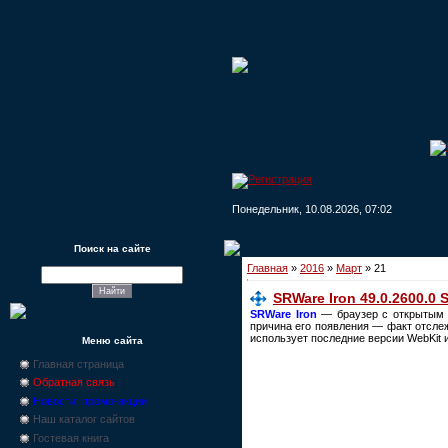
Понедельник, 10.08.2026, 07:02
Поиск на сайте
Главная
»
2016
»
Март
»
21
SRWare Iron 49.0.2600.0 
SRWare Iron
— браузер с открытым 
причина его появления — факт отслеж
использует последние версии WebKit и
Меню сайта
Главная страница
Обратная связь
Новости, промо-акции
Наш каталог сайтов
Гостевая книга