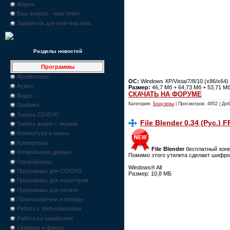
Форум
Ваш вопрос - наш ответ
Заработок для web-мастера
Разделы новостей
Программы
Архиваторы
ОС:
Windows XP/Vista/7/8/10 (x86/x64)
Аудио
Размер:
46,7 Мб + 64,73 Мб + 53,71 Мб
СКАЧАТЬ НА ФОРУМЕ
Видео
Категория:
Браузеры
| Просмотров: 4952 | До
Графика
Запись CD/DVD
File Blender 0.34 (Рус.) 
Запись видео с экрана
Клавиатура и мышь
Конвертеры
File Blender
бесплатный конв
Копирование данных
Помимо этого утилита сделает шифро
Органайзеры
Windows® All
Программы для CD/DVD
Размер: 10,8 МБ
Программы для мониторов
Программы для печати
Проигрыватели и плееры
Работа с Web-камерами
Работа со шрифтами
Сканеры и факсы