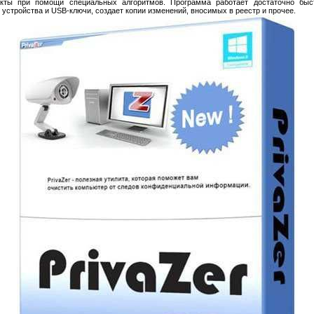
кты при помощи специальных алгоритмов. Программа работает достаточно быс
стройства и USB-ключи, создает копии изменений, вносимых в реестр и прочее.