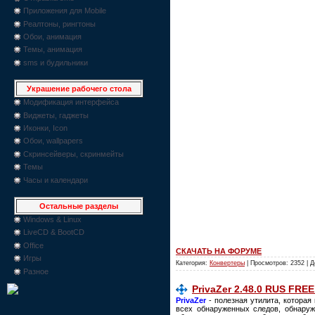
Приложения для Mobile
Реалтоны, рингтоны
Обои, анимация
Темы, анимация
sms и будильники
Украшение рабочего стола
Модификация интерфейса
Виджеты, гаджеты
Иконки, Icon
Обои, wallpapers
Скринсейверы, скринмейты
Темы
Часы и календари
Остальные разделы
Windows & Linux
LiveCD & BootCD
Office
СКАЧАТЬ НА ФОРУМЕ
Игры
Категория:
Конвертеры
| Просмотров: 2352 | 
Разное
PrivaZer 2.48.0 RUS FREE
PrivaZer
- полезная утилита, котора
всех обнаруженных следов, обнаруже