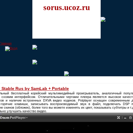
sorus.ucoz.ru
 Stable Rus by SamLab + Portable
льный бесплатный корейский мультимедийный проигрыватель, аналогичный попу
 схожим интерфейсом. Отличительными чертами плеера является высокое качест
в и наличие встроенных DXVA видео кодеков. Potplayer оснащен современным д
 горячие клавиши, записывать воспроизводимый звук в файл, подключать DSP п
 скинов (обложек), более того вы можете изменять их цвет, показывать субтитры и т.
льно улучшить качество видео.