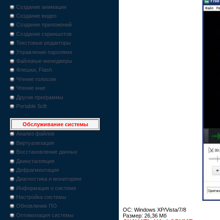
Создание анимации
Создание видео
Создание приложений
Создание скриншотов
Текстовые редакторы
Управление паролями
Файловые менеджеры
Флешки, Flash
Чтение голосом
Чтение книг
Другие программы
Portable Soft
Обслуживание системы
Анализ файлов
Виртуализация
Восстановление данных
Деинсталляция
Дефрагментация
Диагностика и мониторинг
Информация о системе
Настройка системы
Обновление ПО
ОС: Windows XP/Vista/7/8
Оптимизация системы
Размер: 26,36 Мб