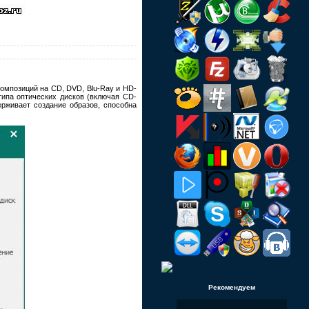
омпозиций на CD, DVD, Blu-Ray и HD-
типа оптических дисков (включая CD-
живает создание образов, способна
Рекомендуем