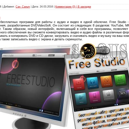
8 | Добавил:
Сан_Саныч
| Дата:
24.03.2016
|
Комментарии (0) | В закладки
S
бесплатных программ для работы с аудио и видео в одной оболочке. Free Studio 
ия, разработанные DVDVideoSoft. Он состоит из следующих 8 разделов: YouTube, M
3D. Таким образом, новый интерфейс, включающий в себя все программы, позволяе
ого обеспечения вы сможете конвертировать видео и аудио файлы в различные форма
вать и копировать DVD и CD диски; загружать и скачивать видео и музыку на ваш компь
а также записывать видео с экрана и делать скриншоты.