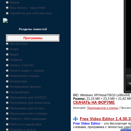
Форум
Ваш вопрос - наш ответ
Заработок для web-мастера
Разделы новостей
Программы
Архиваторы
Аудио
Видео
Графика
Запись CD/DVD
Запись видео с экрана
Клавиатура и мышь
Конвертеры
Копирование данных
Органайзеры
ОС:
Windows XP/Vista/7/8/10 (x86/x64)
Программы для CD/DVD
Размер:
21,15 Мб + 23,3 Мб + 21,62 Мб
СКАЧАТЬ НА ФОРУМЕ
Программы для мониторов
Категория:
Проигрыватели и плееры
| Просмот
Программы для печати
Проигрыватели и плееры
Free Video Editor 1.4.30.
Работа с Web-камерами
Free Video Editor
- это бесплатная п
Работа со шрифтами
словами, программа с легкостью удал
Сканеры и факсы