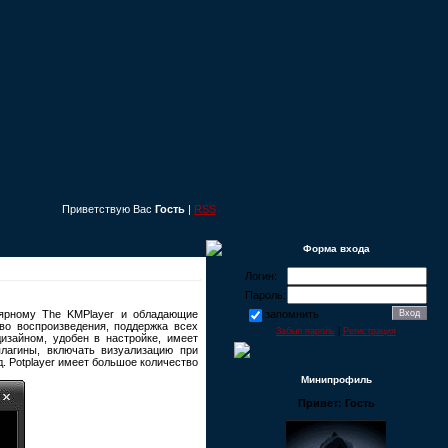
Приветствую Вас
Гость
|
RSS
Форма входа
Логин:
Пароль:
лярному The KMPlayer и обладающие
запомнить
во воспроизведения, поддержка всех
Забыл пароль
|
Регистрация
изайном, удобен в настройке, имеет
лагины, включать визуализацию при
д. Potplayer имеет большое количество
Минипрофиль
Привет: Гость