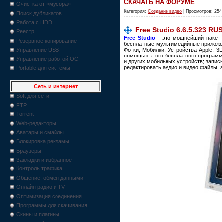
СКАЧАТЬ НА ФОРУМЕ
Очистка от «мусора»
Категория:
Создание видео
| Просмотров: 254
Поиск дубликатов
Работа с HDD
Free Studio 6.6.5.323 RU
Реестр
Free Studio
- это мощнейший пакет 
Резервное копирование
бесплатные мультимедийные приложен
Фотки, Мобилки, Устройства Apple, 
Управление USB
помощью этого бесплатного программн
Управление работой ОС
и других мобильных устройств; записы
редактировать аудио и видео файлы, 
Portable для системы
Сеть и интернет
Soft для сети
FTP
Torrent
Web-редакторы
Аватары и смайлы
Блокировка рекламы
Браузеры
Закладки и избранное
Контроль трафика
Общение, обмен данными
Онлайн радио и TV
Оптимизация соединения
Программы для скачивания
Скины и плагины