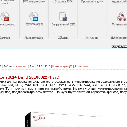
3 | Добавил:
Непоседа
| Дата:
24.03.2016
|
Комментарии (0) | В закладки
ate 7.8.14 Build 20160322 (Рус.)
амма для копирования DVD-дисков с возможность конвертирования содержимого в с
.264, RM, MOV, M4V, XviD, 3GP, MP3, WMA, WAV, RA, M4A, AAC, AC3, OGG и т.д.
pple TV и прочими портативными устройствами. Имеются опции конвертирования с
отипов, предпросмотра результатов. Присутствует пакетная обработка файлов, пол