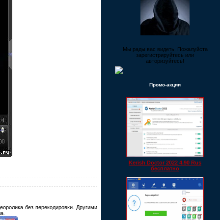
Мы рады вас видеть. Пожалуйста
зарегистрируйтесь или
авторизуйтесь!
Промо-акции
Kerish Doctor 2022 4.90 Rus
бесплатно
еоролика без перекодировки. Другими
а.