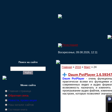
Воскресенье, 09.08.2026, 12:11
Поиск на сайте
Главная
»
2016
»
Март
»
24
Daum PotPlayer 1.6.59347
Daum PotPlayer
- очень функциона
практически всеми его функциями и
современных видео и аудио формато
Меню сайта
возможность назначать и изменять
проигрывании аудио файлов, изменение
Главная страница
настроек, которые позволяют значите
Обратная связь
Новости, промо-акции
Наш каталог сайтов
Гостевая книга