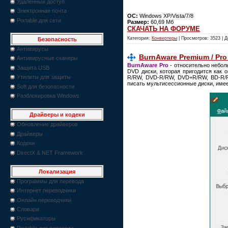
Удаленный доступ
Электронная почта
ОС:
Windows XP/Vista/7/8
Portable для сети
Размер:
60,69 Мб
СКАЧАТЬ НА ФОРУМЕ
Категория:
Конвертеры
| Просмотров: 3523 | 
Безопасность
Антивирусы
BurnAware Premium / Pro
Антивирусные сканеры
BurnAware Pro
- относительно небол
Защита USB
DVD диски, которая пригодится как 
Утилиты для защиты
R/RW, DVD-R/RW, DVD+R/RW, BD-R/R
писать мультисессионные диски, имее
Soft для безопасности
Разблокировка Windows
Драйверы и кодеки
Обновление драйверов
Драйверы
Кодеки
DirectX & NET Framework
Локализация
Программы для перевода
Интернет переводчики
Онлайн переводчики
Словари
Русификаторы
Portable для перевода