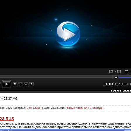
 + 23,37 Мб
ров: 3820 | Добавил:
Сан_Саныч
| Дата:
24.03.2016
|
Комментарии (0) | В закладки
323 RUS
рограмма для редактирования видео, позволяющая удалять ненужные фрагменты вид
яет отдельные части видео, сохраняя при этом оригинальное качество исходного файл