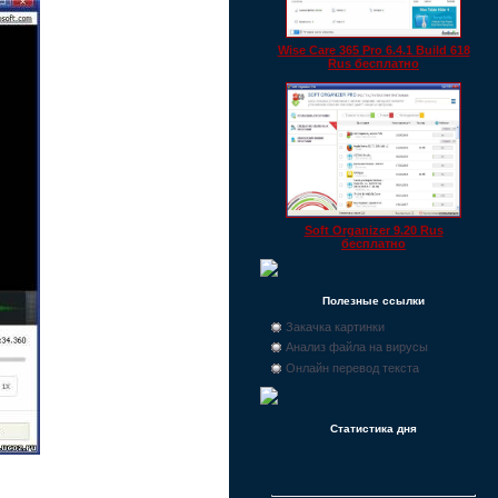
Wise Care 365 Pro 6.4.1 Build 618
Rus бесплатно
Soft Organizer 9.20 Rus
бесплатно
Полезные ссылки
Закачка картинки
Анализ файла на вирусы
Онлайн перевод текста
Статистика дня