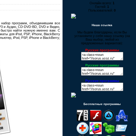
Онлайн всего:
1
Гостей:
1
Пользователей:
0
- набор программ, объединившим все
Наша ссылка
P3 и Аудио, CD-DVD-BD, DVD и Видео,
т быстро найти нужную именно вам. С
Мы будем благодарны, если Вы
ты для iPod, PSP, iPhone, BlackBerry
установите у себя нашу ссылку (на
ютер, iPod, PSP, iPhone и BlackBerry;
Ваш выбор, любой из
предложенных вариантов):
Русские программы
Русские программы
Русские программы
Бесплатные программы