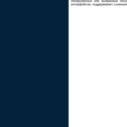
обнаруженные или выбранные объе
интерфейсом, поддерживает съемные у