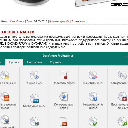
Добавил:
Сан_Саныч
| Дата:
24.03.2016
|
Комментарии (0) | В закладки
 9.0 Rus + RePack
ьшая и простая в использовании программа для записи информации и музыкальных к
опытным пользователям, так и новичкам. BurnAware поддерживает работу со всеми 
E, HD-DVD-R/RW и DVD-RAM) и аппаратными устройствами записи. Утилита поддер
т опцию проверки записанного содержимого.