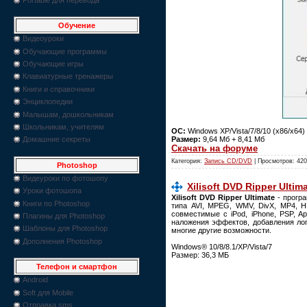
Обучение
Видеоуроки
Обучающие программы
Обучающие игры
Клавиатурные тренажеры
Книги и справочники
Энциклопедии
Малышам, дошкольникам
Школьникам, учителям
ОС:
Windows XP/Vista/7/8/10 (x86/x64)
Размер:
9,64 Мб + 8,41 Мб
Домашние секреты
Скачать на форуме
Категория:
Запись CD/DVD
| Просмотров: 420
Photoshop
Видеуроки по фотошопу
Xilisoft DVD Ripper Ultim
Уроки фотошопа
Xilisoft DVD Ripper Ultimate
- прогр
Книги по Photoshop
типа AVI, MPEG, WMV, DivX, MP4, H
совместимые с iPod, iPhone, PSP, A
Плагины для Photoshop
наложения эффектов, добавления лог
Шаблоны для Photoshop
многие другие возможности.
Дополнения Photoshop
Windows® 10/8/8.1/XP/Vista/7
Размер: 36,3 МБ
Телефон и смартфон
Android
Soft для Mobile
Отправка sms