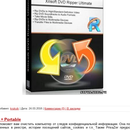
Добавил:
kruksik
| Дата:
24.03.2016
|
Комментарии (0) | В закладки
 + Portable
я поможет вам очистить компьютер от следов конфиденциальной информации. Она по
нных в реестре, истории посещений сайтов, cookies и т.п. Также PrivaZer пред