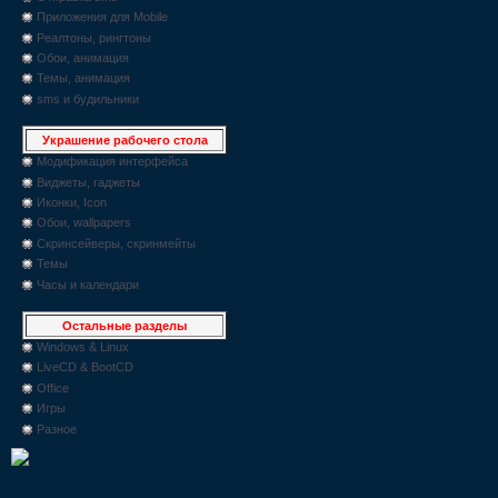
Приложения для Mobile
Реалтоны, рингтоны
Обои, анимация
Темы, анимация
sms и будильники
Украшение рабочего стола
Модификация интерфейса
Виджеты, гаджеты
Иконки, Icon
Обои, wallpapers
Скринсейверы, скринмейты
Темы
Часы и календари
Остальные разделы
Windows & Linux
LiveCD & BootCD
Office
Игры
Разное