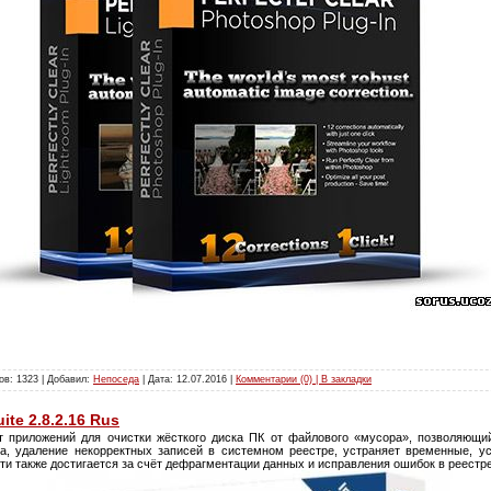
ов: 1323 | Добавил:
Непоседа
| Дата:
12.07.2016
|
Комментарии (0) | В закладки
uite 2.8.2.16 Rus
т приложений для очистки жёсткого диска ПК от файлового «мусора», позволяющий
а, удаление некорректных записей в системном реестре, устраняет временные, 
и также достигается за счёт дефрагментации данных и исправления ошибок в реестр