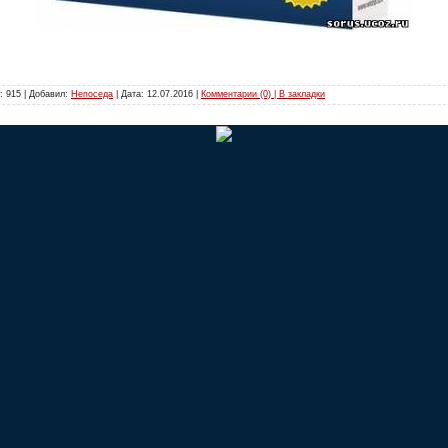
: 915 | Добавил:
Непоседа
| Дата:
12.07.2016
|
Комментарии (0) | В закладки