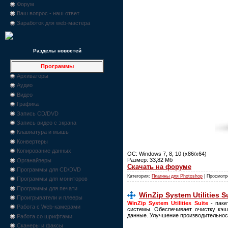
Форум
Ваш вопрос - наш ответ
Заработок для web-мастера
Разделы новостей
Программы
Архиваторы
Аудио
Видео
Графика
Запись CD/DVD
Запись видео с экрана
Клавиатура и мышь
Конвертеры
Копирование данных
ОС: Windows 7, 8, 10 (x86/x64)
Размер: 33,82 Мб
Органайзеры
Скачать на форуме
Программы для CD/DVD
Категория:
Плагины для Photoshop
| Просмотр
Программы для мониторов
Программы для печати
WinZip System Utilities S
Проигрыватели и плееры
WinZip System Utilities Suite
- паке
Работа с Web-камерами
системы. Обеспечивает очистку кэш
данные. Улучшение производительност
Работа со шрифтами
Сканеры и факсы