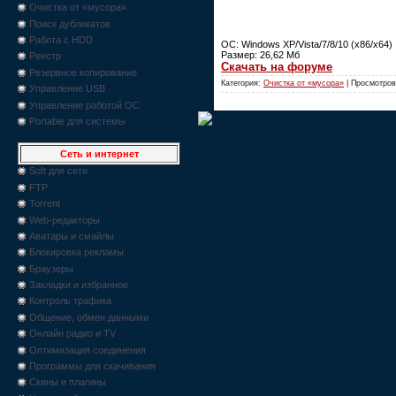
Очистка от «мусора»
Поиск дубликатов
Работа с HDD
ОС: Windows XP/Vista/7/8/10 (x86/x64)
Размер: 26,62 Мб
Реестр
Скачать на форуме
Резервное копирование
Категория:
Очистка от «мусора»
| Просмотров
Управление USB
Управление работой ОС
Portable для системы
Сеть и интернет
Soft для сети
FTP
Torrent
Web-редакторы
Аватары и смайлы
Блокировка рекламы
Браузеры
Закладки и избранное
Контроль трафика
Общение, обмен данными
Онлайн радио и TV
Оптимизация соединения
Программы для скачивания
Скины и плагины