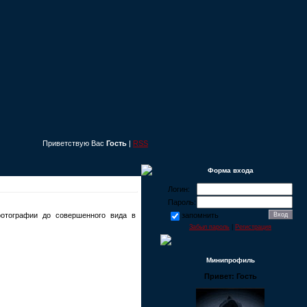
Приветствую Вас
Гость
|
RSS
Форма входа
Логин:
Пароль:
фотографии до совершенного вида в
запомнить
Забыл пароль
|
Регистрация
Минипрофиль
Привет: Гость