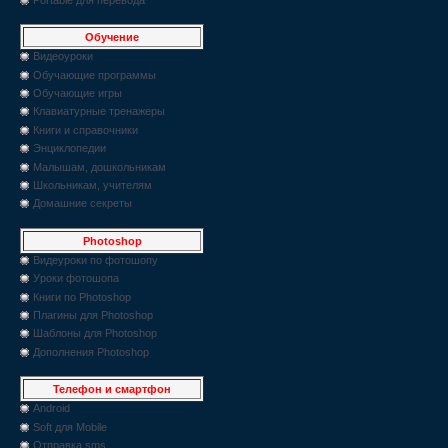
Обучение
Видеоуроки
Обучающие программы
Обучающие игры
Клавиатурные тренажеры
Книги и справочники
Энциклопедии
Малышам, дошкольникам
Школьникам, учителям
Домашние секреты
Photoshop
Видеуроки по фотошопу
Уроки фотошопа
Книги по Photoshop
Плагины для Photoshop
Шаблоны для Photoshop
Дополнения Photoshop
Телефон и смартфон
Android
Soft для Mobile
Отправка sms