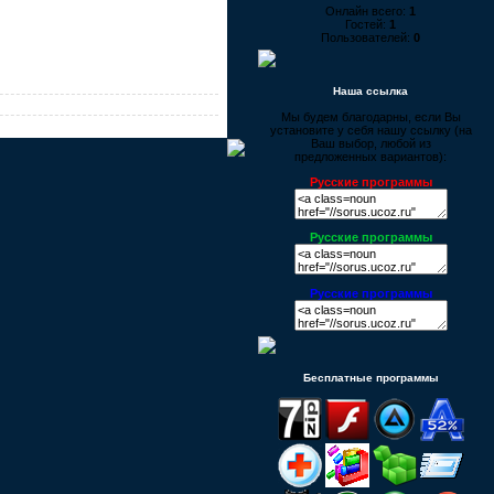
Онлайн всего:
1
Гостей:
1
Пользователей:
0
Наша ссылка
Мы будем благодарны, если Вы
установите у себя нашу ссылку (на
Ваш выбор, любой из
предложенных вариантов):
Русские программы
Русские программы
Русские программы
Бесплатные программы