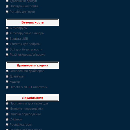
Удаленный доступ
Электронная почта
Portable для сети
Безопасность
Антивирусы
Антивирусные сканеры
Защита USB
Утилиты для защиты
Soft для безопасности
Разблокировка Windows
Драйверы и кодеки
Обновление драйверов
Драйверы
Кодеки
DirectX & NET Framework
Локализация
Программы для перевода
Интернет переводчики
Онлайн переводчики
Словари
Русификаторы
Portable для перевода