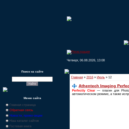
Четверг, 06.08.2026, 13:08
Поиск на сайте
Главная
»
2016
»
Июль
»
12
Athentech Imaging Perfect
Perfectly Clear
— плагин для Photos
автоматическом режиме, а также испр
Меню сайта
Главная страница
Обратная связь
Новости, промо-акции
Наш каталог сайтов
Гостевая книга