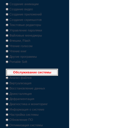
Создание анимации
Создание видео
Создание приложений
Создание скриншотов
Текстовые редакторы
Управление паролями
Файловые менеджеры
Флешки, Flash
Чтение голосом
Чтение книг
Другие программы
Portable Soft
Обслуживание системы
Анализ файлов
Виртуализация
Восстановление данных
Деинсталляция
Дефрагментация
Диагностика и мониторинг
Информация о системе
Настройка системы
Обновление ПО
Оптимизация системы