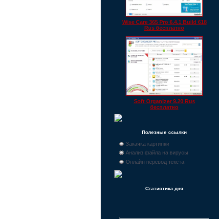
Wise Care 365 Pro 6.4.1 Build 618
Rus бесплатно
Soft Organizer 9.20 Rus
бесплатно
Полезные ссылки
Закачка картинки
Анализ файла на вирусы
Онлайн перевод текста
Статистика дня