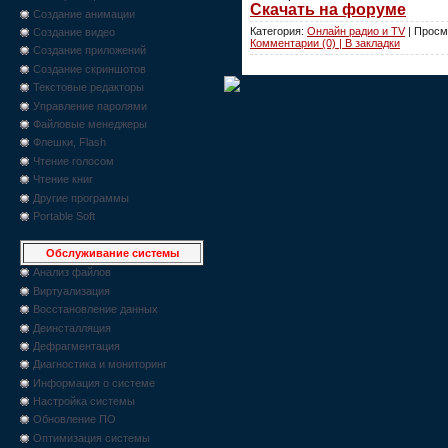
Скачать на форуме
Создание анимации
Категория:
Онлайн радио и TV
| Просм
Создание видео
Комментарии (0) | В закладки
Создание приложений
Создание скриншотов
Текстовые редакторы
Управление паролями
Файловые менеджеры
Флешки, Flash
Чтение голосом
Чтение книг
Другие программы
Portable Soft
Обслуживание системы
Анализ файлов
Виртуализация
Восстановление данных
Деинсталляция
Дефрагментация
Диагностика и мониторинг
Информация о системе
Настройка системы
Обновление ПО
Оптимизация системы