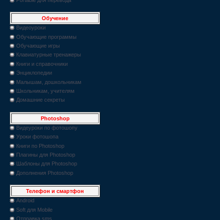
Обучение
Видеоуроки
Обучающие программы
Обучающие игры
Клавиатурные тренажеры
Книги и справочники
Энциклопедии
Малышам, дошкольникам
Школьникам, учителям
Домашние секреты
Photoshop
Видеуроки по фотошопу
Уроки фотошопа
Книги по Photoshop
Плагины для Photoshop
Шаблоны для Photoshop
Дополнения Photoshop
Телефон и смартфон
Android
Soft для Mobile
Отправка sms