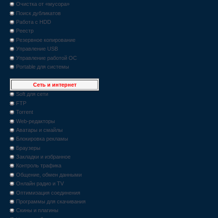
Очистка от «мусора»
Поиск дубликатов
Работа с HDD
Реестр
Резервное копирование
Управление USB
Управление работой ОС
Portable для системы
Сеть и интернет
Soft для сети
FTP
Torrent
Web-редакторы
Аватары и смайлы
Блокировка рекламы
Браузеры
Закладки и избранное
Контроль трафика
Общение, обмен данными
Онлайн радио и TV
Оптимизация соединения
Программы для скачивания
Скины и плагины