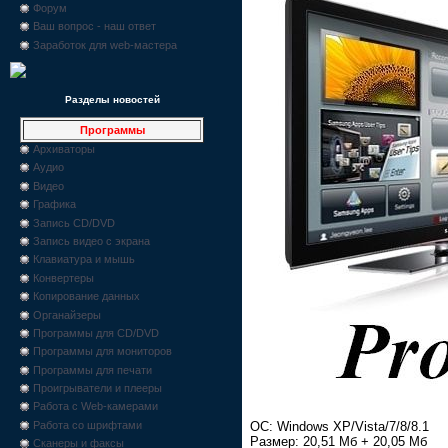
Форум
Ваш вопрос - наш ответ
Заработок для web-мастера
Разделы новостей
Программы
Архиваторы
Аудио
Видео
Графика
Запись CD/DVD
Запись видео с экрана
Клавиатура и мышь
Конвертеры
Копирование данных
Органайзеры
Программы для CD/DVD
Программы для мониторов
Программы для печати
Проигрыватели и плееры
Работа с Web-камерами
ОС: Windows XP/Vista/7/8/8.1
Работа со шрифтами
Размер: 20,51 Мб + 20,05 Мб
Сканеры и факсы