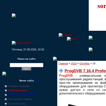
sor
Пятница, 07.08.2026, 10:30
Поиск на сайте
Главная
»
2016
»
Октябрь
»
16
ProgDVB 7.16.4 Profe
ProgDVB
- универсальная п
прослушивания радиостанций, 
Меню сайта
простое проигрывание из фай
оборудования для просмотра С
Главная страница
нужен доступ к сети со ск
Обратная связь
дополнительного оборудования 
Новости, промо-акции
Наш каталог сайтов
Гостевая книга