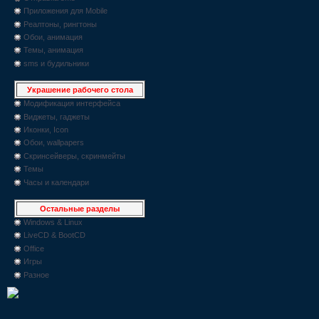
Приложения для Mobile
Реалтоны, рингтоны
Обои, анимация
Темы, анимация
sms и будильники
Украшение рабочего стола
Модификация интерфейса
Виджеты, гаджеты
Иконки, Icon
Обои, wallpapers
Скринсейверы, скринмейты
Темы
Часы и календари
Остальные разделы
Windows & Linux
LiveCD & BootCD
Office
Игры
Разное