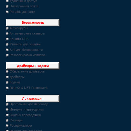
Удаленный доступ
Электронная почта
Portable для сети
Безопасность
Антивирусы
Антивирусные сканеры
Защита USB
Утилиты для защиты
Soft для безопасности
Разблокировка Windows
Драйверы и кодеки
Обновление драйверов
Драйверы
Кодеки
DirectX & NET Framework
Локализация
Программы для перевода
Интернет переводчики
Онлайн переводчики
Словари
Русификаторы
Portable для перевода