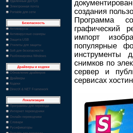
документиро
Удаленный доступ
Электронная почта
создания пользо
Portable для сети
Программа со
Безопасность
графический ре
Антивирусы
Антивирусные сканеры
импорт изобр
Защита USB
популярные фо
Утилиты для защиты
Soft для безопасности
инструменты д
Разблокировка Windows
снимков по элек
Драйверы и кодеки
сервер и публ
Обновление драйверов
сервисах хостин
Драйверы
Кодеки
DirectX & NET Framework
Локализация
Программы для перевода
Интернет переводчики
Онлайн переводчики
Словари
Русификаторы
Portable для перевода