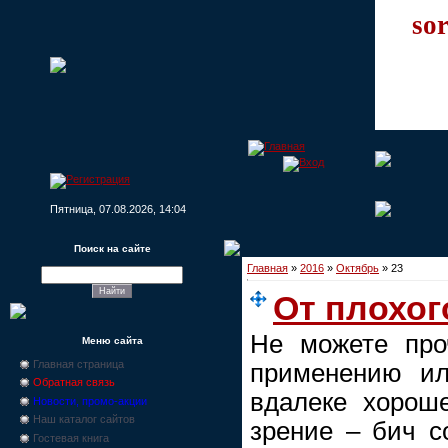
sor
Пятница, 07.08.2026, 14:04
Поиск на сайте
Главная
»
2016
»
Октябрь
»
23
От плохог
Не можете про
Меню сайта
Главная страница
применению ил
Обратная связь
вдалеке хороше
Новости, промо-акции
Наш каталог сайтов
зрение – бич с
Гостевая книга