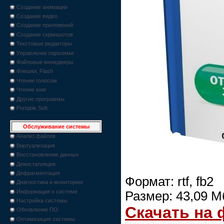
Создание анимации
Создание видео
Создание приложений
Создание скриншотов
Текстовые редакторы
Управление паролями
Файловые менеджеры
Флешки, Flash
Чтение голосом
Чтение книг
Другие программы
Portable Soft
Обслуживание системы
Анализ файлов
Виртуализация
Восстановление данных
Деинсталляция
Дефрагментация
Формат: rtf, fb2
Диагностика и мониторинг
Информация о системе
Размер: 43,09 М
Настройка системы
Скачать на
Обновление ПО
Оптимизация системы