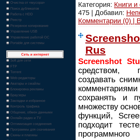
Категория:
Книги и
Очистка от «мусора»
Поиск дубликатов
475 | Добавил:
Неп
Работа с HDD
Комментарии (0) | 
Реестр
Резервное копирование
Управление USB
Screenshot
Управление работой ОС
Portable для системы
Rus
Сеть и интернет
Screenshot Stu
Soft для сети
FTP
средством, 
Torrent
создавать сним
Web-редакторы
Аватары и смайлы
комментария
Блокировка рекламы
сохранять и пу
Браузеры
Закладки и избранное
множеству осно
Контроль трафика
Общение, обмен данными
функций, Scree
Онлайн радио и TV
подходит тест
Оптимизация соединения
Программы для скачивания
программног
Скины и плагины