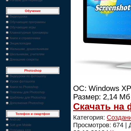
Обучение
Видеоуроки
Обучающие программы
Обучающие игры
Клавиатурные тренажеры
Книги и справочники
Энциклопедии
Малышам, дошкольникам
Школьникам, учителям
Домашние секреты
Photoshop
Видеуроки по фотошопу
Уроки фотошопа
ОС: Windows XP/
Книги по Photoshop
Плагины для Photoshop
Размер: 2,14 Мб
Шаблоны для Photoshop
Скачать на
Дополнения Photoshop
Телефон и смартфон
Категория:
Создан
Android
Просмотров: 674 |
Soft для Mobile
Отправка sms