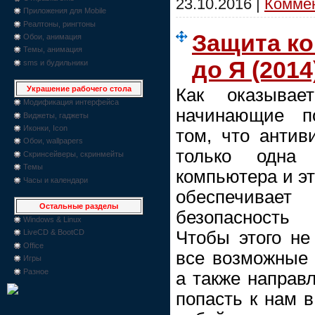
23.10.2016
|
Коммен
Приложения для Mobile
Реалтоны, рингтоны
Защита ко
Обои, анимация
Темы, анимация
до Я (2014
sms и будильники
Украшение рабочего стола
Как оказывае
Модификация интерфейса
начинающие п
Виджеты, гаджеты
Иконки, Icon
том, что антив
Обои, wallpapers
только одна
Скринсейверы, скринмейты
Темы
компьютера и э
Часы и календари
обеспечив
Остальные разделы
безопасность
Windows & Linux
Чтобы этого не
LiveCD & BootCD
Office
все возможные 
Игры
Разное
а также направл
попасть к нам 