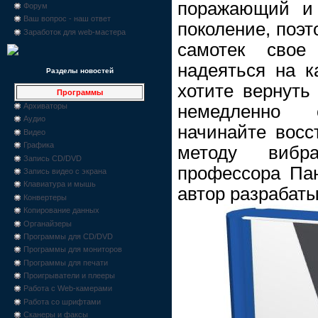
поражающий и
Форум
Ваш вопрос - наш ответ
поколение, поэт
Заработок для web-мастера
самотек сво
надеяться на к
Разделы новостей
хотите вернуть
Программы
немедленно
Архиваторы
Аудио
начинайте восс
Видео
Графика
методу вибра
Запись CD/DVD
профессора Пан
Запись видео с экрана
Клавиатура и мышь
автор разрабаты
Конвертеры
Копирование данных
Органайзеры
Программы для CD/DVD
Программы для мониторов
Программы для печати
Проигрыватели и плееры
Работа с Web-камерами
Работа со шрифтами
Сканеры и факсы