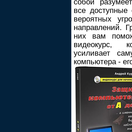
собой разумее
все доступные 
вероятных угр
направлений. Г
них вам помож
видеокурс, к
усиливает са
компьютера - ег