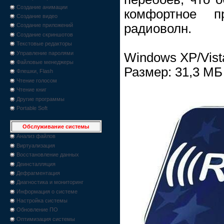
Создание анимации
комфортное п
Создание видео
радиоволн.
Создание приложений
Создание скриншотов
Текстовые редакторы
Управление паролями
Windows XP/Vista
Файловые менеджеры
Размер: 31,3 МБ
Флешки, Flash
Чтение голосом
Чтение книг
Другие программы
Portable Soft
Обслуживание системы
Анализ файлов
Виртуализация
Восстановление данных
Деинсталляция
Дефрагментация
Диагностика и мониторинг
Информация о системе
Настройка системы
Обновление ПО
Оптимизация системы