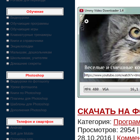
Обучение
Видеоуроки
Обучающие программы
Обучающие игры
Клавиатурные тренажеры
Книги и справочники
Энциклопедии
Малышам, дошкольникам
Школьникам, учителям
Домашние секреты
Photoshop
Видеуроки по фотошопу
Уроки фотошопа
Книги по Photoshop
Плагины для Photoshop
Шаблоны для Photoshop
СКАЧАТЬ НА 
Дополнения Photoshop
Категория:
Програм
Телефон и смартфон
Android
Просмотров: 2954 
Soft для Mobile
28.10.2016
|
Коммен
Отправка sms