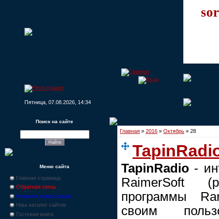
sor
Пятница, 07.08.2026, 14:34
Поиск на сайте
Главная
»
2016
»
Октябрь
»
28
TapinRadio
TapinRadio
- ин
Меню сайта
Главная страница
RaimerSoft (р
Обратная связь
программы Rar
Новости, промо-акции
Наш каталог сайтов
своим польз
Гостевая книга