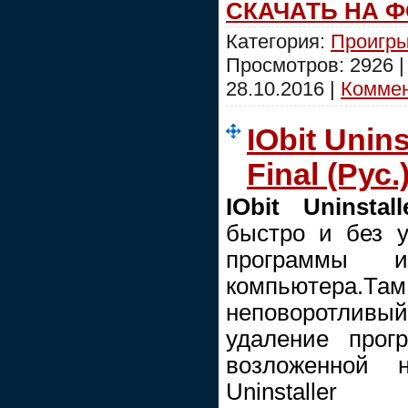
СКАЧАТЬ НА 
Категория:
Проигры
Просмотров: 2926 
28.10.2016
|
Коммен
IObit Unins
Final (Рус.
IObit Uninstal
быстро и без 
программы 
компьютера.
неповоротливы
удаление прог
возложенной н
Uninstaller