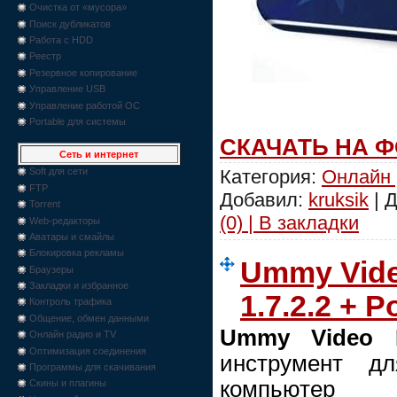
Очистка от «мусора»
Поиск дубликатов
Работа с HDD
Реестр
Резервное копирование
Управление USB
Управление работой ОС
Portable для системы
СКАЧАТЬ НА 
Сеть и интернет
Категория:
Онлайн 
Soft для сети
FTP
Добавил:
kruksik
| 
Torrent
(0) | В закладки
Web-редакторы
Аватары и смайлы
Блокировка рекламы
Ummy Vide
Браузеры
Закладки и избранное
1.7.2.2 + P
Контроль трафика
Общение, обмен данными
Ummy Video D
Онлайн радио и TV
Оптимизация соединения
инструмент д
Программы для скачивания
компьютер 
Скины и плагины