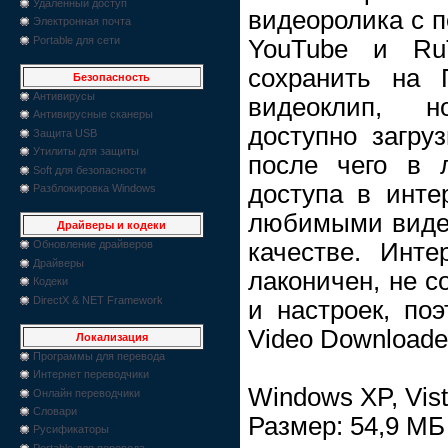
Удаленный доступ
видеоролика с 
Электронная почта
Portable для сети
YouTube и Ru
сохранить на 
Безопасность
Антивирусы
видеоклип, 
Антивирусные сканеры
доступно загруз
Защита USB
Утилиты для защиты
после чего в 
Soft для безопасности
доступа в инте
Разблокировка Windows
любимыми виде
Драйверы и кодеки
качестве. Инт
Обновление драйверов
Драйверы
лаконичен, не с
Кодеки
DirectX & NET Framework
и настроек, по
Video Downloade
Локализация
Программы для перевода
Интернет переводчики
Windows XP, Vista
Онлайн переводчики
Словари
Размер: 54,9 МБ
Русификаторы
Portable для перевода