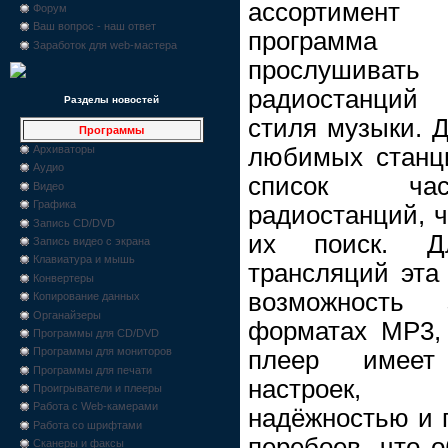
ассортимент 
Форум
Ваш вопрос - наш ответ
программа 
Заработок для web-мастера
прослушивать
радиостанций 
Разделы новостей
стиля музыки. Д
Программы
любимых станц
Архиваторы
Аудио
список час
Видео
Графика
радиостанций, ч
Запись CD/DVD
их поиск. Д
Запись видео с экрана
Клавиатура и мышь
трансляций эта
Конвертеры
возможность
Копирование данных
Органайзеры
форматах MP3,
Программы для CD/DVD
Программы для мониторов
плеер имеет
Программы для печати
настроек, 
Проигрыватели и плееры
Работа с Web-камерами
надёжностью и п
Работа со шрифтами
перебоев, что 
Сканеры и факсы