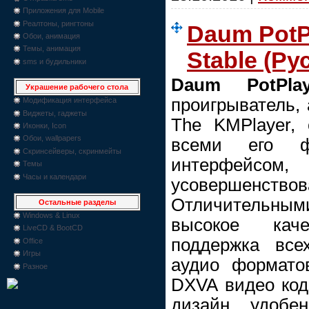
Приложения для Mobile
Реалтоны, рингтоны
Daum PotPl
Обои, анимация
Темы, анимация
Stable (Ру
sms и будильники
Daum PotPlay
Украшение рабочего стола
проигрыватель,
Модификация интерфейса
Виджеты, гаджеты
The KMPlayer,
Иконки, Icon
Обои, wallpapers
всеми его ф
Скринсейверы, скринмейты
интерфей
Темы
Часы и календари
усовершенствов
Отличительными
Остальные разделы
Windows & Linux
высокое каче
LiveCD & BootCD
поддержка все
Office
Игры
аудио формато
Разное
DXVA видео код
дизайн, удобе