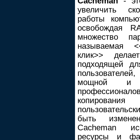
Cacheman
- эт
увеличить ск
работы компью
освобождая R
множество па
называемая <
клик>> делае
подходящей дл
пользователей
мощной и у
профессионало
копирования 
пользовательс
быть измене
Cacheman ис
ресурсы и фак