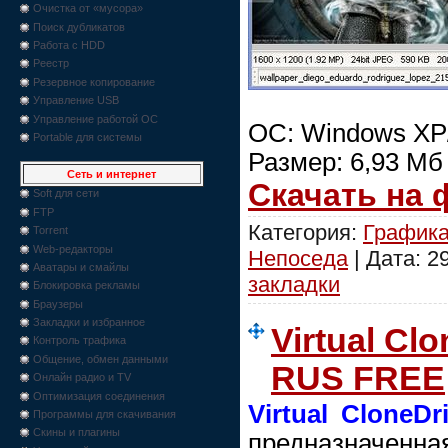
Очистка от «мусора»
Поиск дубликатов
Работа с HDD
Реестр
Резервное копирование
Управление USB
Управление работой ОС
ОС: Windows XP/V
Portable для системы
Размер: 6,93 Мб
Сеть и интернет
Скачать на
Soft для сети
FTP
Категория:
График
Torrent
Web-редакторы
Непоседа
| Дата:
2
Аватары и смайлы
закладки
Блокировка рекламы
Браузеры
Закладки и избранное
Virtual Clo
Контроль трафика
Общение, обмен данными
RUS FREE
Онлайн радио и TV
Оптимизация соединения
Virtual CloneDr
Программы для скачивания
Скины и плагины
предназнач