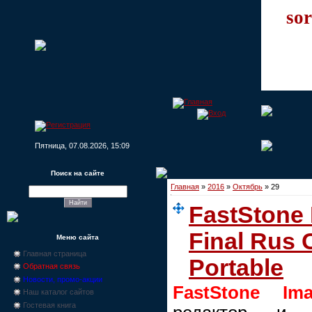
sor
Пятница, 07.08.2026, 15:09
Поиск на сайте
Главная
»
2016
»
Октябрь
»
29
FastStone 
Final Rus 
Меню сайта
Главная страница
Portable
Обратная связь
Новости, промо-акции
FastStone Im
Наш каталог сайтов
Гостевая книга