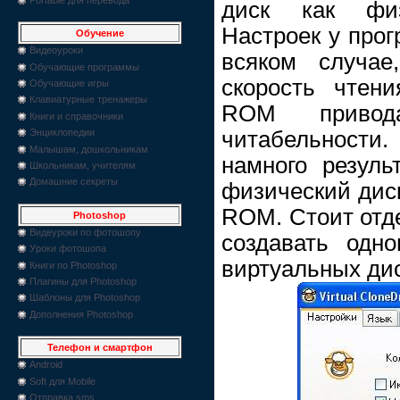
диск как фи
Настроек у прог
Обучение
Видеоуроки
всяком случае
Обучающие программы
скорость чтен
Обучающие игры
Клавиатурные тренажеры
ROM привод
Книги и справочники
читабельности
Энциклопедии
Малышам, дошкольникам
намного резуль
Школьникам, учителям
Домашние секреты
физический дис
ROM. Стоит отде
Photoshop
Видеуроки по фотошопу
создавать одн
Уроки фотошопа
виртуальных дис
Книги по Photoshop
Плагины для Photoshop
Шаблоны для Photoshop
Дополнения Photoshop
Телефон и смартфон
Android
Soft для Mobile
Отправка sms