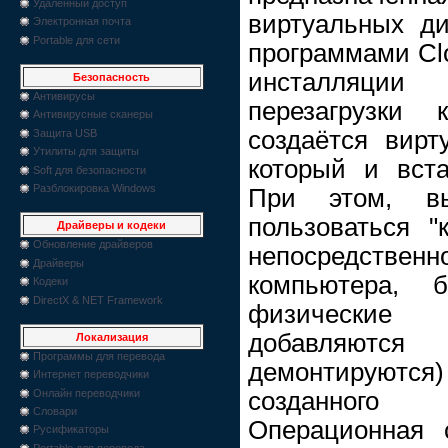
Удаленный доступ
виртуальных ди
Электронная почта
Portable для сети
программами Cl
инсталляции 
Безопасность
Антивирусы
перезагрузки 
Антивирусные сканеры
создаётся вир
Защита USB
Утилиты для защиты
который и вст
Soft для безопасности
Разблокировка Windows
При этом, в
пользоваться 
Драйверы и кодеки
Обновление драйверов
непосредст
Драйверы
компьютера, 
Кодеки
DirectX & NET Framework
физически
добавляют
Локализация
Программы для перевода
демонтируются)
Интернет переводчики
созданного 
Онлайн переводчики
Словари
Операционная 
Русификаторы
Portable для перевода