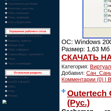
Приложения для Mobile
Реалтоны, рингтоны
Обои, анимация
Темы, анимация
sms и будильники
Украшение рабочего стола
Модификация интерфейса
ОС: Windows 2000
Виджеты, гаджеты
Иконки, Icon
Размер: 1,63 Мб
Обои, wallpapers
СКАЧАТЬ Н
Скринсейверы, скринмейты
Темы
Часы и календари
Категория:
Виртуал
Добавил:
Сан_Сан
Остальные разделы
Windows & Linux
Комментарии (0) | 
LiveCD & BootCD
Office
Outertech 
Игры
Разное
(Рус.)