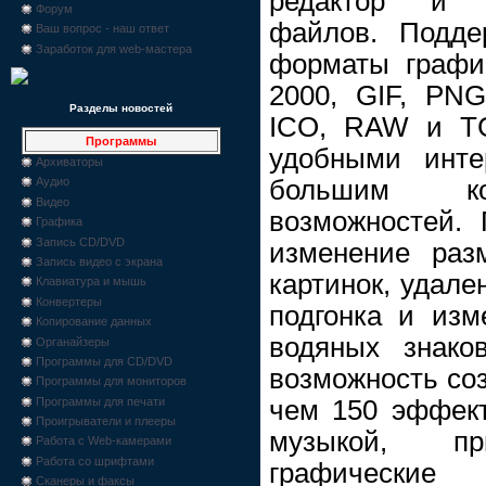
редактор и к
Форум
файлов. Подде
Ваш вопрос - наш ответ
Заработок для web-мастера
форматы графи
2000, GIF, PN
Разделы новостей
ICO, RAW и TG
Программы
удобными инте
Архиваторы
большим ко
Аудио
Видео
возможностей. 
Графика
Запись CD/DVD
изменение раз
Запись видео с экрана
картинок, удале
Клавиатура и мышь
Конвертеры
подгонка и изм
Копирование данных
водяных знако
Органайзеры
Программы для CD/DVD
возможность соз
Программы для мониторов
чем 150 эффек
Программы для печати
Проигрыватели и плееры
музыкой, пр
Работа с Web-камерами
Работа со шрифтами
графически
Сканеры и факсы