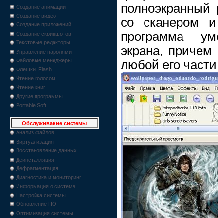
полноэкранный 
Создание анимации
Создание видео
со сканером и 
Создание приложений
программа ум
Создание скриншотов
Текстовые редакторы
экрана, причем 
Управление паролями
Файловые менеджеры
любой его части
Флешки, Flash
Чтение голосом
Чтение книг
Другие программы
Portable Soft
Обслуживание системы
Анализ файлов
Виртуализация
Восстановление данных
Деинсталляция
Дефрагментация
Диагностика и мониторинг
Информация о системе
Настройка системы
Обновление ПО
Оптимизация системы