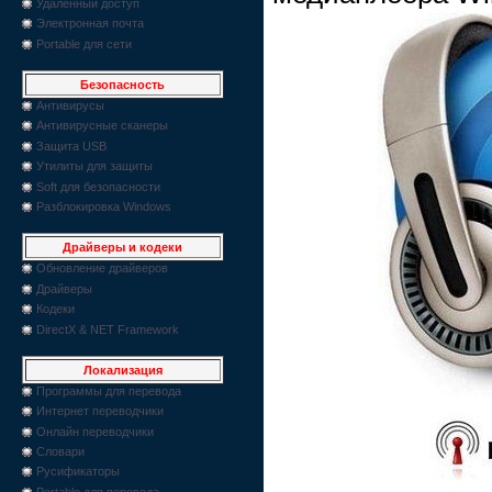
Удаленный доступ
Электронная почта
Portable для сети
Безопасность
Антивирусы
Антивирусные сканеры
Защита USB
Утилиты для защиты
Soft для безопасности
Разблокировка Windows
Драйверы и кодеки
Обновление драйверов
Драйверы
Кодеки
DirectX & NET Framework
Локализация
Программы для перевода
Интернет переводчики
Онлайн переводчики
Словари
Русификаторы
Portable для перевода