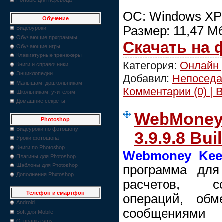
ОС: Windows XP/
Обучение
Размер: 11,47 M
Видеоуроки
Обучающие программы
Скачать на
Обучающие игры
Клавиатурные тренажеры
Категория:
Онлайн 
Книги и справочники
Энциклопедии
Добавил:
Непоседа
Малышам, дошкольникам
Комментарии (0) | 
Школьникам, учителям
Домашние секреты
WebMoney 
Photoshop
Видеуроки по фотошопу
3.9.9.8 Bu
Уроки фотошопа
Книги по Photoshop
Webmoney Kee
Плагины для Photoshop
Шаблоны для Photoshop
программа для
Дополнения Photoshop
расчетов, с
Телефон и смартфон
операций, обм
Android
сообщениями
Soft для Mobile
Отправка sms