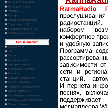
RarmaRadi
Очистка от «мусора»
Поиск дубликатов
RarmaRadio P
Работа с HDD
прослушивани
Реестр
Резервное копирование
радиостанци
Управление USB
набором возм
Управление работой ОС
Portable для системы
комфортное про
и удобную запи
Сеть и интернет
Soft для сети
Программа сод
FTP
Torrent
рассортиро
Web-редакторы
зависимости от
Аватары и смайлы
Блокировка рекламы
сети и регион
Браузеры
станций, авто
Закладки и избранное
Контроль трафика
Интернета инф
Общение, обмен данными
песнях, включ
Онлайн радио и TV
Оптимизация соединения
поддерживает
Программы для скачивания
Скины и плагины
медиаплеера Wi