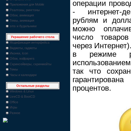
операции прово
Приложения для Mobile
- интернет-де
Реалтоны, рингтоны
Обои, анимация
рублям и долла
Темы, анимация
sms и будильники
можно оплачи
число товаров
Украшение рабочего стола
Модификация интерфейса
через Интернет)
Виджеты, гаджеты
в режиме р
Иконки, Icon
Обои, wallpapers
использование
Скринсейверы, скринмейты
так что сохра
Темы
Часы и календари
гарантирован
процентов.
Остальные разделы
Windows & Linux
LiveCD & BootCD
Office
Игры
Разное