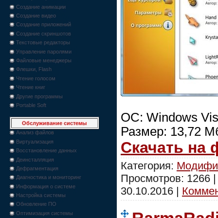
Создание анимации
Создание видео
Создание приложений
Создание скриншотов
Текстовые редакторы
Управление паролями
Файловые менеджеры
Флешки, Flash
Чтение голосом
Чтение книг
Другие программы
Portable Soft
ОС: Windows Vist
Обслуживание системы
Размер: 13,72 M
Анализ файлов
Скачать на
Виртуализация
Восстановление данных
Деинсталляция
Категория:
Модифи
Дефрагментация
Просмотров: 1266 
Диагностика и мониторинг
Информация о системе
30.10.2016
|
Коммен
Настройка системы
Обновление ПО
Оптимизация системы