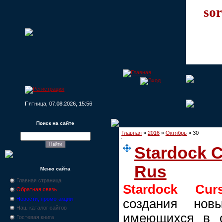
sor
Пятница, 07.08.2026, 15:56
Поиск на сайте
Главная
»
2016
»
Октябрь
»
30
Stardock C
Rus
Меню сайта
Главная страница
Stardock Cur
Обратная связь
Новости, промо-акции
создания нов
Наш каталог сайтов
имеющихся в с
Гостевая книга