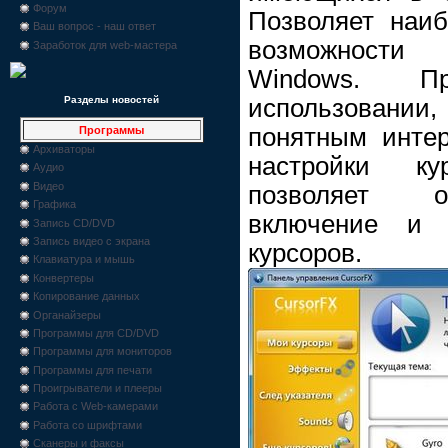
Форум
Позволяет наиб
Ваш вопрос - наш ответ
возможности
Заработок для web-мастера
Windows. П
использовании
Разделы новостей
понятным интер
Программы
Архиваторы
настройки к
Аудио
Видео
позволяет о
Графика
включение и 
Запись CD/DVD
Запись видео с экрана
курсоров.
Клавиатура и мышь
Конвертеры
Копирование данных
Органайзеры
Программы для CD/DVD
Программы для мониторов
Программы для печати
Проигрыватели и плееры
Работа с Web-камерами
Работа со шрифтами
Сканеры и факсы