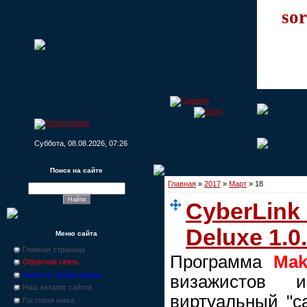
sor
Суббота, 08.08.2026, 07:26
Поиск на сайте
Главная
»
2017
»
Март
»
18
CyberLink
Deluxe 1.0
Меню сайта
Главная страница
Программа
Mak
Обратная связь
Новости, промо-акции
визажистов 
Наш каталог сайтов
виртуальный "с
Гостевая книга