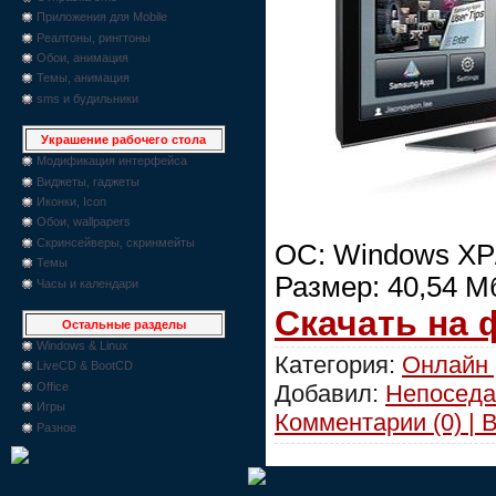
Приложения для Mobile
Реалтоны, рингтоны
Обои, анимация
Темы, анимация
sms и будильники
Украшение рабочего стола
Модификация интерфейса
Виджеты, гаджеты
Иконки, Icon
Обои, wallpapers
Скринсейверы, скринмейты
ОС: Windows XP/V
Темы
Размер: 40,54 М
Часы и календари
Скачать на
Остальные разделы
Windows & Linux
Категория:
Онлайн 
LiveCD & BootCD
Добавил:
Непоседа
Office
Игры
Комментарии (0) | 
Разное