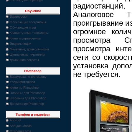
радиостанций,
Обучение
Аналоговое 
Видеоуроки
проигрывание и
Обучающие программы
Обучающие игры
огромное коли
Клавиатурные тренажеры
просмотра С
Книги и справочники
Энциклопедии
просмотра инт
Малышам, дошкольникам
Школьникам, учителям
сети со скорос
Домашние секреты
установка допо
Photoshop
не требуется.
Видеуроки по фотошопу
Уроки фотошопа
Книги по Photoshop
Плагины для Photoshop
Шаблоны для Photoshop
Дополнения Photoshop
Телефон и смартфон
Android
Soft для Mobile
Отправка sms