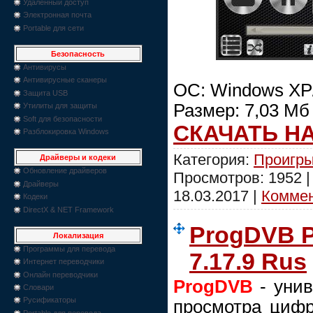
Удаленный доступ
Электронная почта
Portable для сети
Безопасность
Антивирусы
Антивирусные сканеры
ОС: Windows XP/
Защита USB
Размер: 7,03 Мб
Утилиты для защиты
Soft для безопасности
СКАЧАТЬ Н
Разблокировка Windows
Категория:
Проигры
Драйверы и кодеки
Обновление драйверов
Просмотров: 1952 
Драйверы
18.03.2017
|
Коммен
Кодеки
DirectX & NET Framework
ProgDVB Pr
Локализация
Программы для перевода
7.17.9 Rus
Интернет переводчики
Онлайн переводчики
ProgDVB
- унив
Словари
Русификаторы
просмотра цифр
Portable для перевода