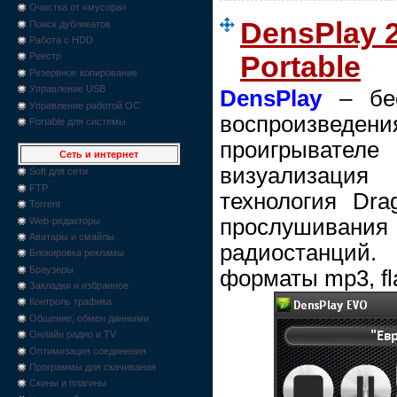
Очистка от «мусора»
DensPlay 
Поиск дубликатов
Работа с HDD
Portable
Реестр
Резервное копирование
Управление USB
DensPlay
– бес
Управление работой ОС
воспроизв
Portable для системы
проигрыват
Сеть и интернет
визуализаци
Soft для сети
FTP
технология Dra
Torrent
прослушивани
Web-редакторы
Аватары и смайлы
радиостанций
Блокировка рекламы
Браузеры
форматы mp3, flac
Закладки и избранное
Контроль трафика
Общение, обмен данными
Онлайн радио и TV
Оптимизация соединения
Программы для скачивания
Скины и плагины