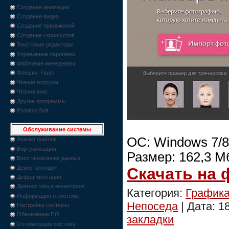
Создание анимации
Создание видео
Создание приложений
Создание скриншотов
Текстовые редакторы
Управление паролями
Файловые менеджеры
Флешки, Flash
Чтение голосом
Чтение книг
Другие программы
Portable Soft
Обслуживание системы
ОС: Windows 7/8
Анализ файлов
Виртуализация
Размер: 162,3 М
Восстановление данных
Деинсталляция
Скачать на
Дефрагментация
Диагностика и мониторинг
Категория:
График
Информация о системе
Непоседа
| Дата:
1
Настройка системы
Обновление ПО
закладки
Оптимизация системы