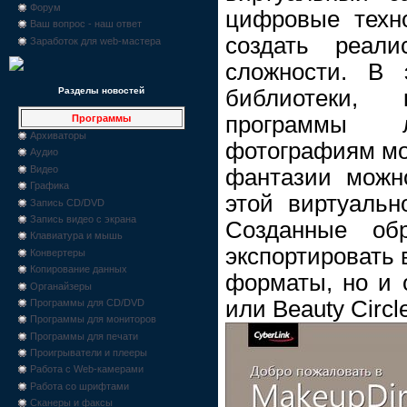
Форум
цифровые техн
Ваш вопрос - наш ответ
создать реал
Заработок для web-мастера
сложности. В 
библиотеки,
Разделы новостей
программы 
Программы
Архиваторы
фотографиям мо
Аудио
Видео
фантазии можн
Графика
этой виртуальн
Запись CD/DVD
Запись видео с экрана
Созданные об
Клавиатура и мышь
экспортировать 
Конвертеры
Копирование данных
форматы, но и 
Органайзеры
или Beauty Circl
Программы для CD/DVD
Программы для мониторов
Программы для печати
Проигрыватели и плееры
Работа с Web-камерами
Работа со шрифтами
Сканеры и факсы