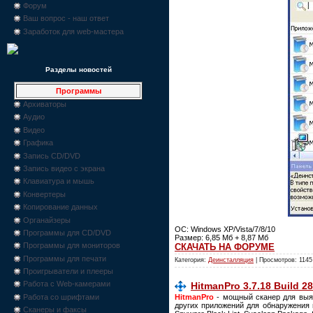
Форум
Ваш вопрос - наш ответ
Заработок для web-мастера
Разделы новостей
Программы
Архиваторы
Аудио
Видео
Графика
Запись CD/DVD
Запись видео с экрана
Клавиатура и мышь
Конвертеры
Копирование данных
Органайзеры
ОС: Windows XP/Vista/7/8/10
Программы для CD/DVD
Размер: 6,85 Мб + 8,87 Мб
Программы для мониторов
СКАЧАТЬ НА ФОРУМЕ
Программы для печати
Категория:
Деинсталляция
| Просмотров: 1145
Проигрыватели и плееры
Работа с Web-камерами
HitmanPro 3.7.18 Build 28
HitmanPro
- мощный сканер для выяв
Работа со шрифтами
других приложений для обнаружения и
Сканеры и факсы