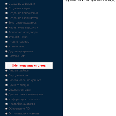
Spyware Block List, Sysclean Package,
Создание анимации
Создание видео
Создание приложений
Создание скриншотов
Текстовые редакторы
Управление паролями
Файловые менеджеры
Флешки, Flash
Чтение голосом
Чтение книг
Другие программы
Portable Soft
Обслуживание системы
Анализ файлов
Виртуализация
Восстановление данных
Деинсталляция
Дефрагментация
Диагностика и мониторинг
Информация о системе
Настройка системы
Обновление ПО
Оптимизация системы