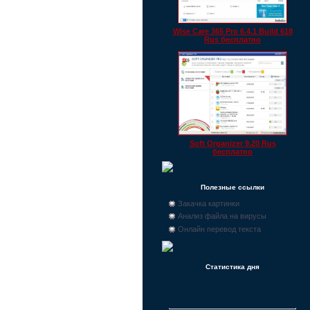
Wise Care 365 Pro 6.4.1 Build 618
Rus бесплатно
Soft Organizer 9.20 Rus
бесплатно
Полезные ссылки
Закачка картинки
Анализ файла на вирусы
Онлайн перевод текста
Статистика дня