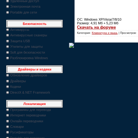
Удаленный доступ
Электронная почта
Portable для сети
ОС: Windows XP/Vista/7/8/10
Размер: 4,91 Мб + 5,23 Мб
Безопасность
Скачать на форуме
Антивирусы
Категория:
Клавиатура и мышь
| Просмотров: 
Антивирусные сканеры
Защита USB
Утилиты для защиты
Soft для безопасности
Разблокировка Windows
Драйверы и кодеки
Обновление драйверов
Драйверы
Кодеки
DirectX & NET Framework
Локализация
Программы для перевода
Интернет переводчики
Онлайн переводчики
Словари
Русификаторы
Portable для перевода