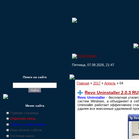
Пятница, 07.08.2026, 21:47
Поиск на сайте
Главная
»
2017
»
Апрель
»
04
Revo Uninstaller 2.0.3 R
Revo Uninstaller
- бесплатная утилит
систем Windows, а объединяет в се
Uninstaller работает эффективнее ст
Меню сайта
удаляя все внесенные удаляемой прог
Главная страница
Обратная связь
Новости, промо-акции
Наш каталог сайтов
Гостевая книга