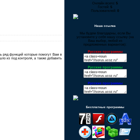
Онлайн всего:
5
Гостей:
5
Пользователей:
0
Наша ссылка
Мы будем благодарны, если Вы
установите у себя нашу ссылку (на
Ваш выбор, любой из
предложенных вариантов):
Русские программы
ь ряд функций которые помогут Вам в
ло из под контроля, а также добавить
Русские программы
Русские программы
Бесплатные программы