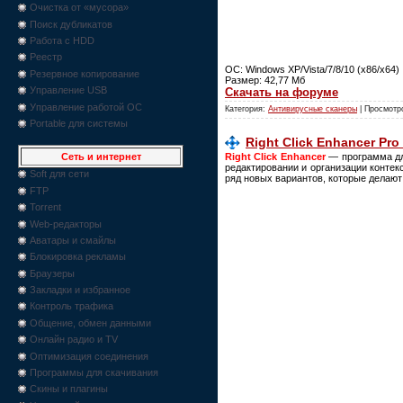
Очистка от «мусора»
Поиск дубликатов
Работа с HDD
Реестр
ОС: Windows XP/Vista/7/8/10 (x86/x64)
Резервное копирование
Размер: 42,77 Мб
Управление USB
Скачать на форуме
Управление работой ОС
Категория:
Антивирусные сканеры
| Просмотр
Portable для системы
Right Click Enhancer Pro 
Right Click Enhancer
— программа дл
Сеть и интернет
редактировании и организации контек
Soft для сети
ряд новых вариантов, которые делаю
FTP
Torrent
Web-редакторы
Аватары и смайлы
Блокировка рекламы
Браузеры
Закладки и избранное
Контроль трафика
Общение, обмен данными
Онлайн радио и TV
Оптимизация соединения
Программы для скачивания
Скины и плагины