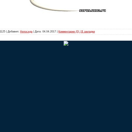
1125 | Добавил:
Непоседа
| Дата:
04.04.2017
|
Комментарии (0) | В закладки