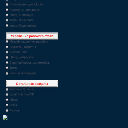
Приложения для Mobile
Реалтоны, рингтоны
Обои, анимация
Темы, анимация
sms и будильники
Украшение рабочего стола
Модификация интерфейса
Виджеты, гаджеты
Иконки, Icon
Обои, wallpapers
Скринсейверы, скринмейты
Темы
Часы и календари
Остальные разделы
Windows & Linux
LiveCD & BootCD
Office
Игры
Разное