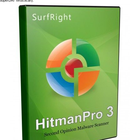
 SuperDAT VirusScan).