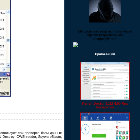
Мы рады вас видеть. Пожалуйста
зарегистрируйтесь или
авторизуйтесь!
Промо-акции
Kerish Doctor 2022 4.90 Rus
бесплатно
спользует при проверке базы данных
 Destroy, CWShredder, SpywareBlaste,