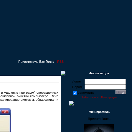
Приветствую Вас
Гость
|
RSS
Форма входа
Логин:
Пароль:
а и удаление программ" операционных
запомнить
асштабной очистки компьютера. Revo
Забыл пароль
|
Регистрация
 сканирование системы, обнаруживая и
Минипрофиль
Привет: Гость