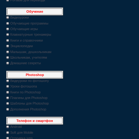
Обучение
Видеоуроки
Обучающие программы
Обучающие игры
Клавиатурные тренажеры
Книги и справочники
Энциклопедии
Малышам, дошкольникам
Школьникам, учителям
Домашние секреты
Photoshop
Видеуроки по фотошопу
Уроки фотошопа
Книги по Photoshop
Плагины для Photoshop
Шаблоны для Photoshop
Дополнения Photoshop
Телефон и смартфон
Android
Soft для Mobile
Отправка sms