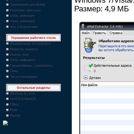
Приложения для Mobile
Размер: 4,9 МБ
Реалтоны, рингтоны
Обои, анимация
Темы, анимация
sms и будильники
Украшение рабочего стола
Модификация интерфейса
Виджеты, гаджеты
Иконки, Icon
Обои, wallpapers
Скринсейверы, скринмейты
Темы
Часы и календари
Остальные разделы
Windows & Linux
LiveCD & BootCD
Office
Игры
Разное