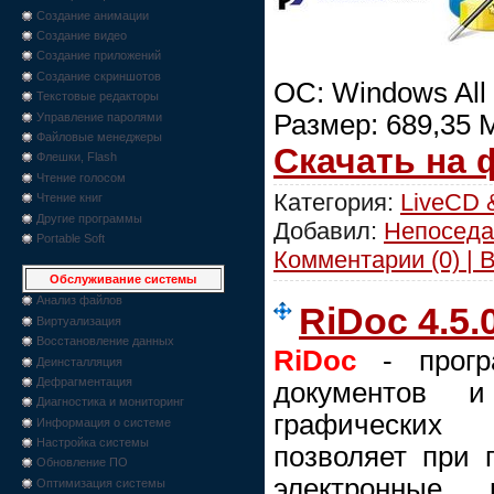
Создание анимации
Создание видео
Создание приложений
Создание скриншотов
ОС: Windows All
Текстовые редакторы
Размер: 689,35 
Управление паролями
Файловые менеджеры
Скачать на
Флешки, Flash
Чтение голосом
Категория:
LiveCD 
Чтение книг
Другие программы
Добавил:
Непоседа
Portable Soft
Комментарии (0) | 
Обслуживание системы
Анализ файлов
RiDoc 4.5.
Виртуализация
Восстановление данных
RiDoc
- прогр
Деинсталляция
Дефрагментация
документов 
Диагностика и мониторинг
графических
Информация о системе
Настройка системы
позволяет при 
Обновление ПО
электронные
Оптимизация системы