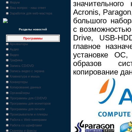
значительного 
Форум
Ваш вопрос - наш ответ
Acronis, Paragon,
Заработок для web-мастера
большого набор
с возможностью 
Разделы новостей
Drive, USB-HD
Программы
главное назнач
Архиваторы
Аудио
установке ОС, 
Видео
Графика
образов сист
Запись CD/DVD
копирование да
Запись видео с экрана
Клавиатура и мышь
Конвертеры
Копирование данных
Органайзеры
Программы для CD/DVD
Программы для мониторов
Программы для печати
Проигрыватели и плееры
Работа с Web-камерами
Работа со шрифтами
Сканеры и факсы