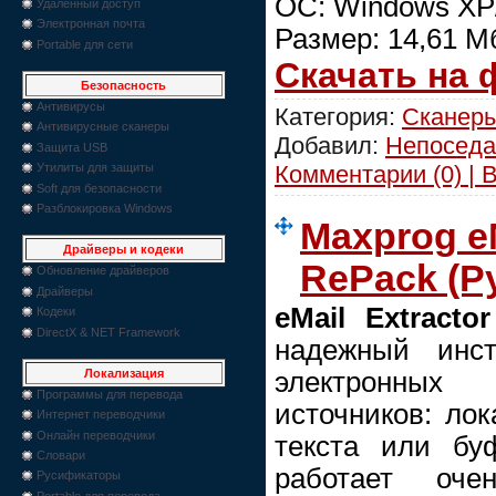
ОС: Windows XP/
Удаленный доступ
Электронная почта
Размер: 14,61 М
Portable для сети
Скачать на
Безопасность
Антивирусы
Категория:
Сканеры
Антивирусные сканеры
Добавил:
Непоседа
Защита USB
Комментарии (0) | 
Утилиты для защиты
Soft для безопасности
Разблокировка Windows
Maxprog eM
Драйверы и кодеки
RePack (Ру
Обновление драйверов
Драйверы
eMail Extractor
Кодеки
DirectX & NET Framework
надежный инст
электронны
Локализация
Программы для перевода
источников: ло
Интернет переводчики
Онлайн переводчики
текста или бу
Словари
работает оч
Русификаторы
Portable для перевода