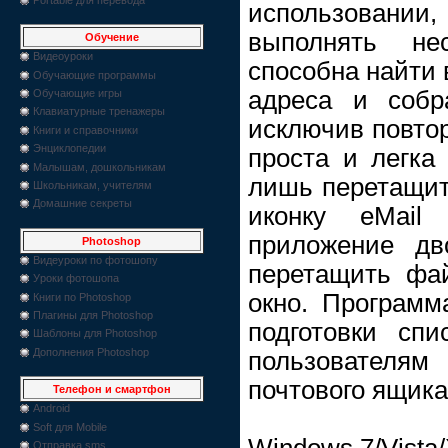
использовани
выполнять не
Обучение
Видеоуроки
способна найти 
Обучающие программы
адреса и собр
Обучающие игры
Клавиатурные тренажеры
исключив повто
Книги и справочники
Энциклопедии
проста и легка
Малышам, дошкольникам
лишь перетащит
Школьникам, учителям
Домашние секреты
иконку eMail 
приложение дв
Photoshop
Видеуроки по фотошопу
перетащить фа
Уроки фотошопа
окно. Программ
Книги по Photoshop
Плагины для Photoshop
подготовки сп
Шаблоны для Photoshop
Дополнения Photoshop
пользователям
почтового ящика
Телефон и смартфон
Android
Soft для Mobile
Windows 7/Vista/
Отправка sms