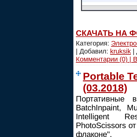
СКАЧАТЬ НА 
Категория:
Электро
| Добавил:
kruksik
|
Комментарии (0) | 
Portable T
(03.2018)
Портативные в
BatchInpaint, Mu
Intelligent R
PhotoScissors о
флаконе".