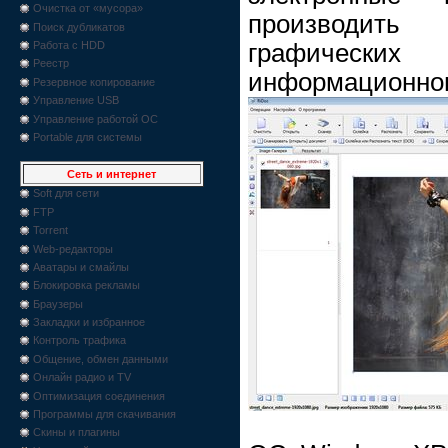
Очистка от «мусора»
производить
Поиск дубликатов
графических
Работа с HDD
Реестр
информационног
Резервное копирование
Управление USB
Управление работой ОС
Portable для системы
Сеть и интернет
Soft для сети
FTP
Torrent
Web-редакторы
Аватары и смайлы
Блокировка рекламы
Браузеры
Закладки и избранное
Контроль трафика
Общение, обмен данными
Онлайн радио и TV
Оптимизация соединения
Программы для скачивания
Скины и плагины