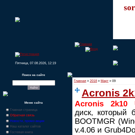
sor
Пятница, 07.08.2026, 12:19
Поиск на сайте
Главная
»
2018
»
Март
»
09
Acronis 2k
Acronis 2k10 
Меню сайта
Главная страница
диск, который б
Обратная связь
BOOTMGR (Window
Новости, промо-акции
Наш каталог сайтов
v.4.06 и Grub4Do
Гостевая книга