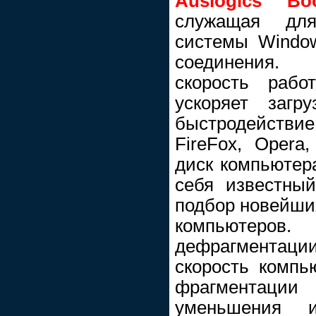
Auslogics Bo
служащая дл
системы Window
соединения.
скорость рабо
ускоряет загр
быстродействие 
FireFox, Opera
диск компьютера
себя известный
подбор новейши
компьютеро
дефрагментации
скорость компь
фрагментац
уменьшения 