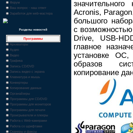
значительного 
Форум
Ваш вопрос - наш ответ
Acronis, Paragon,
Заработок для web-мастера
большого набор
с возможностью 
Разделы новостей
Drive, USB-HD
Программы
главное назнач
Архиваторы
Аудио
установке ОС, 
Видео
Графика
образов сист
Запись CD/DVD
копирование да
Запись видео с экрана
Клавиатура и мышь
Конвертеры
Копирование данных
Органайзеры
Программы для CD/DVD
Программы для мониторов
Программы для печати
Проигрыватели и плееры
Работа с Web-камерами
Работа со шрифтами
Сканеры и факсы