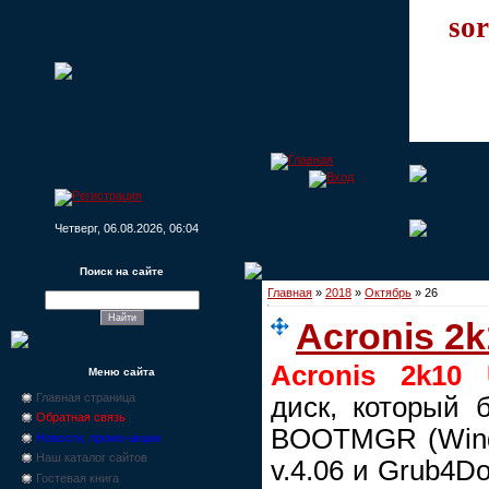
sor
Четверг, 06.08.2026, 06:04
Поиск на сайте
Главная
»
2018
»
Октябрь
»
26
Acronis 2k
Acronis 2k10 
Меню сайта
Главная страница
диск, который б
Обратная связь
BOOTMGR (Window
Новости, промо-акции
Наш каталог сайтов
v.4.06 и Grub4Do
Гостевая книга