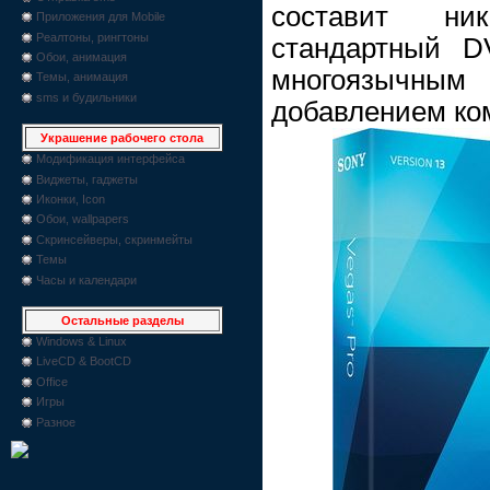
составит ни
Приложения для Mobile
Реалтоны, рингтоны
стандартный D
Обои, анимация
многоязычны
Темы, анимация
sms и будильники
добавлением ко
Украшение рабочего стола
Модификация интерфейса
Виджеты, гаджеты
Иконки, Icon
Обои, wallpapers
Скринсейверы, скринмейты
Темы
Часы и календари
Остальные разделы
Windows & Linux
LiveCD & BootCD
Office
Игры
Разное