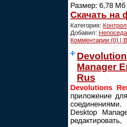
Размер: 6,78 Мб
Скачать на
Категория:
Контрол
Добавил:
Непоседа
Комментарии (0) | 
Devolutio
Manager En
Rus
Devolutions R
приложение для
соединениями
Desktop Manag
редактир