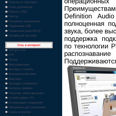
операционн
Очистка от «мусора»
Преимущества
Поиск дубликатов
Работа с HDD
Definition Aud
Реестр
Резервное копирование
полноценная п
Управление USB
звука, более вы
Управление работой ОС
Portable для системы
поддержка подк
по технологии P
Сеть и интернет
Soft для сети
распознаван
FTP
Поддерживаются 
Torrent
Web-редакторы
Аватары и смайлы
Блокировка рекламы
Браузеры
Закладки и избранное
Контроль трафика
Общение, обмен данными
Онлайн радио и TV
Оптимизация соединения
Программы для скачивания
Скины и плагины