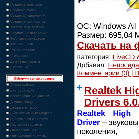
Создание анимации
Создание видео
Создание приложений
Создание скриншотов
ОС: Windows All
Текстовые редакторы
Размер: 695,04 
Управление паролями
Файловые менеджеры
Скачать на
Флешки, Flash
Чтение голосом
Категория:
LiveCD 
Чтение книг
Другие программы
Добавил:
Непоседа
Portable Soft
Комментарии (0) | 
Обслуживание системы
Анализ файлов
Realtek Hi
Виртуализация
Восстановление данных
Drivers 6.
Деинсталляция
Дефрагментация
Realtek High 
Диагностика и мониторинг
Информация о системе
Driver
– звуковы
Настройка системы
поколения, 
Обновление ПО
Оптимизация системы