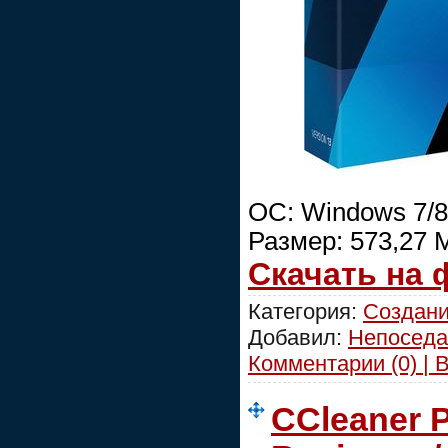
ОС: Windows 7/8/
Размер: 573,27 
Скачать на
Категория:
Создани
Добавил:
Непоседа
Комментарии (0) | 
CCleaner P