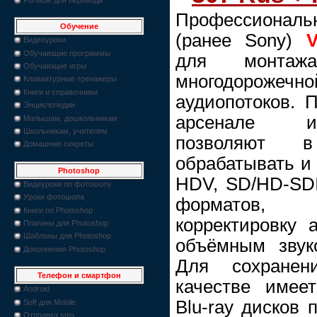
Профессиона
Обучение
(ранее Sony)
Видеоуроки
Обучающие программы
для монтажа
Обучающие игры
многодороже
Клавиатурные тренажеры
Книги и справочники
аудиопотоков. 
Энциклопедии
арсенале ин
Малышам, дошкольникам
Школьникам, учителям
позволяют 
Домашние секреты
обрабатывать и
Photoshop
HDV, SD/HD-SD
Видеуроки по фотошопу
Уроки фотошопа
форматов, 
Книги по Photoshop
корректировку 
Плагины для Photoshop
Шаблоны для Photoshop
объёмным звук
Дополнения Photoshop
Для сохране
Телефон и смартфон
качестве имее
Android
Blu-ray дисков 
Soft для Mobile
Отправка sms