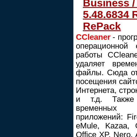
Business /
5.48.6834 
RePack
CCleaner
- прог
операционной 
работы CCleane
удаляет време
файлы. Сюда отн
посещения сайт
Интернета, стро
и т.д. Также
временных 
приложений: Fir
eMule, Kazaa, G
Office XP, Nero,