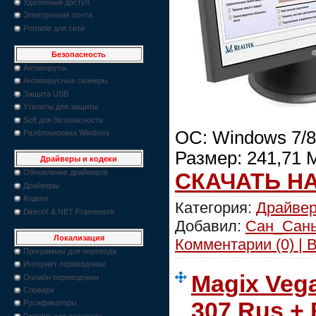
Удаленный доступ
Электронная почта
Portable для сети
Безопасность
Антивирусы
Антивирусные сканеры
Защита USB
Утилиты для защиты
Soft для безопасности
ОС: Windows 7/8
Разблокировка Windows
Размер: 241,71 
Драйверы и кодеки
Обновление драйверов
СКАЧАТЬ Н
Драйверы
Кодеки
Категория:
Драйве
DirectX & NET Framework
Добавил:
Сан_Сан
Локализация
Комментарии (0) | 
Программы для перевода
Интернет переводчики
Magix Vega
Онлайн переводчики
Словари
307 Rus +
Русификаторы
Portable для перевода