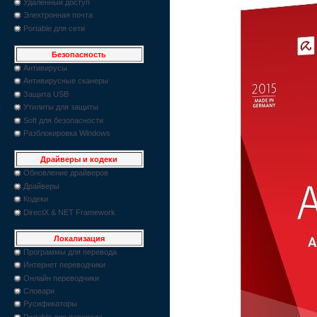
Удаленный доступ
Электронная почта
Portable для сети
Безопасность
Антивирусы
Антивирусные сканеры
Защита USB
Утилиты для защиты
Soft для безопасности
Разблокировка Windows
Драйверы и кодеки
Обновление драйверов
Драйверы
Кодеки
DirectX & NET Framework
Локализация
Программы для перевода
Интернет переводчики
Онлайн переводчики
Словари
Русификаторы
Portable для перевода