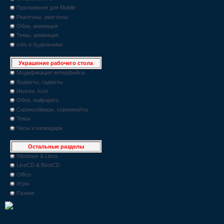
Приложения для Mobile
Реалтоны, рингтоны
Обои, анимация
Темы, анимация
sms и будильники
Украшение рабочего стола
Модификация интерфейса
Виджеты, гаджеты
Иконки, Icon
Обои, wallpapers
Скринсейверы, скринмейты
Темы
Часы и календари
Остальные разделы
Windows & Linux
LiveCD & BootCD
Office
Игры
Разное