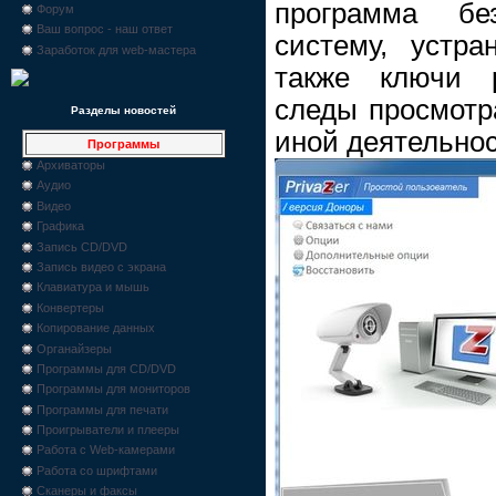
программа бе
Форум
Ваш вопрос - наш ответ
систему, устр
Заработок для web-мастера
также ключи 
следы просмотр
Разделы новостей
иной деятельнос
Программы
Архиваторы
Аудио
Видео
Графика
Запись CD/DVD
Запись видео с экрана
Клавиатура и мышь
Конвертеры
Копирование данных
Органайзеры
Программы для CD/DVD
Программы для мониторов
Программы для печати
Проигрыватели и плееры
Работа с Web-камерами
Работа со шрифтами
Сканеры и факсы