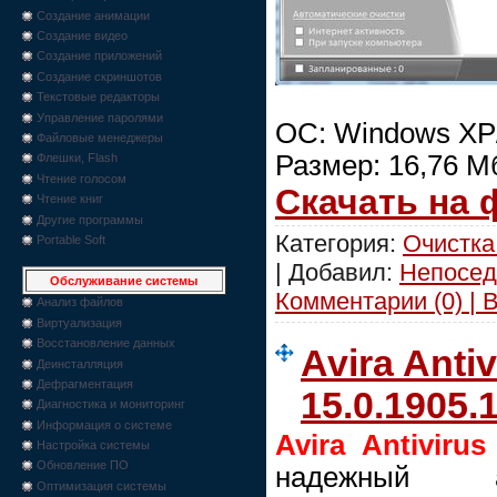
Создание анимации
Создание видео
Создание приложений
Создание скриншотов
Текстовые редакторы
Управление паролями
ОС: Windows XP/V
Файловые менеджеры
Размер: 16,76 М
Флешки, Flash
Чтение голосом
Скачать на
Чтение книг
Другие программы
Категория:
Очистка
Portable Soft
| Добавил:
Непосед
Обслуживание системы
Комментарии (0) | 
Анализ файлов
Виртуализация
Восстановление данных
Avira Antiv
Деинсталляция
Дефрагментация
15.0.1905.
Диагностика и мониторинг
Информация о системе
Avira Antivirus
Настройка системы
Обновление ПО
надежный а
Оптимизация системы