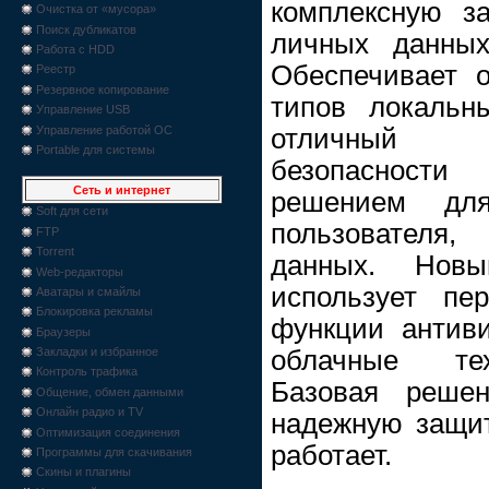
комплексную з
Очистка от «мусора»
Поиск дубликатов
личных данных
Работа с HDD
Обеспечивает 
Реестр
Резервное копирование
типов локальн
Управление USB
Управление работой ОС
отличный н
Portable для системы
безопасност
Сеть и интернет
решением дл
Soft для сети
пользователя
FTP
Torrent
данных. Новы
Web-редакторы
использует пе
Аватары и смайлы
Блокировка рекламы
функции антив
Браузеры
облачные тех
Закладки и избранное
Контроль трафика
Базовая решен
Общение, обмен данными
Онлайн радио и TV
надежную защит
Оптимизация соединения
работает.
Программы для скачивания
Скины и плагины