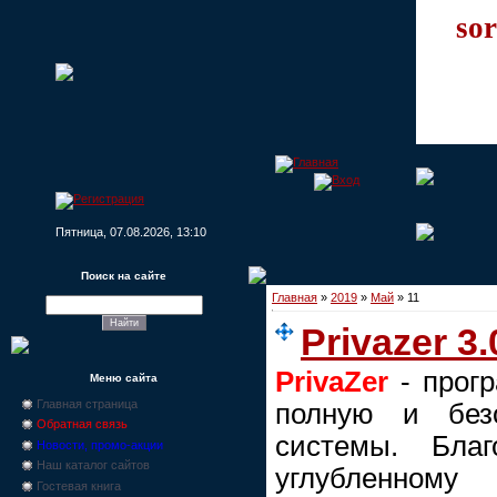
sor
Пятница, 07.08.2026, 13:10
Поиск на сайте
Главная
»
2019
»
Май
»
11
Privazer 3
PrivaZer
- прогр
Меню сайта
Главная страница
полную и без
Обратная связь
системы. Бла
Новости, промо-акции
Наш каталог сайтов
углубленному 
Гостевая книга