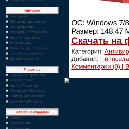
Обучение
Видеоуроки
ОС: Windows 7/8
Обучающие программы
Обучающие игры
Размер: 148,47 
Клавиатурные тренажеры
Скачать на
Книги и справочники
Энциклопедии
Малышам, дошкольникам
Категория:
Антиви
Школьникам, учителям
Добавил:
Непоседа
Домашние секреты
Комментарии (0) | 
Photoshop
Видеуроки по фотошопу
Уроки фотошопа
Книги по Photoshop
Плагины для Photoshop
Шаблоны для Photoshop
Дополнения Photoshop
Телефон и смартфон
Android
Soft для Mobile
Отправка sms