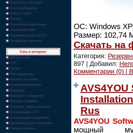
Очистка от «мусора»
Поиск дубликатов
Работа с HDD
Реестр
ОС: Windows XP/
Резервное копирование
Управление USB
Размер: 102,74 
Управление работой ОС
Portable для системы
Скачать на
Сеть и интернет
Категория:
Резервн
Soft для сети
897 | Добавил:
Неп
FTP
Torrent
Комментарии (0) | 
Web-редакторы
Аватары и смайлы
AVS4YOU S
Блокировка рекламы
Браузеры
Installatio
Закладки и избранное
Контроль трафика
Общение, обмен данными
Rus
Онлайн радио и TV
Оптимизация соединения
AVS4YOU Softwa
Программы для скачивания
мощный мул
Скины и плагины