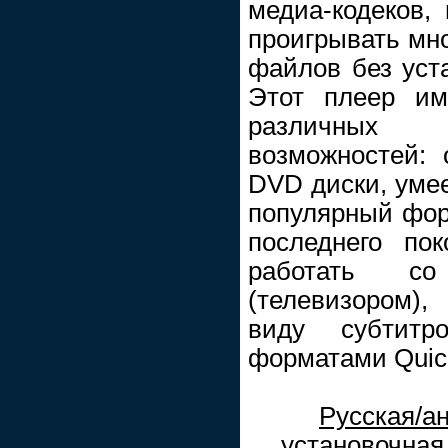
медиа-кодеков,
проигрывать мн
файлов без уста
Этот плеер им
различных
возможностей: 
DVD диски, умее
популярный фор
последнего пок
работать с
(телевизором),
виду субтитр
форматами Quick
Русская/а
установочная