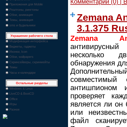
Комментарии (0) | 
Приложения для Mobile
Реалтоны, рингтоны
Zemana An
Обои, анимация
Темы, анимация
3.1.375 Ru
sms и будильники
Украшение рабочего стола
Zemana Anti
Модификация интерфейса
антивирусный
Виджеты, гаджеты
Иконки, Icon
несколько д
Обои, wallpapers
обнаружения для
Скринсейверы, скринмейты
Темы
Дополнитель
Часы и календари
совместимый 
Остальные разделы
антишпионом 
Windows & Linux
проверяет каж
LiveCD & BootCD
Office
является ли он
Игры
Разное
или неизвестн
файл сканиру