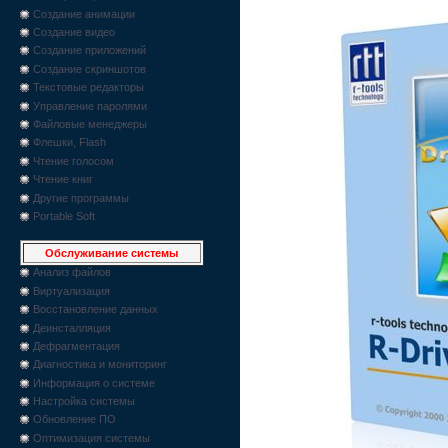
Создание анимации
Создание видео
Создание приложений
Создание скриншотов
Текстовые редакторы
Управление паролями
Файловые менеджеры
Флешки, Flash
Чтение голосом
Чтение книг
Другие программы
Portable Soft
Обслуживание системы
Анализ файлов
Виртуализация
Восстановление данных
Деинсталляция
Дефрагментация
Диагностика и мониторинг
Информация о системе
Настройка системы
Обновление ПО
Оптимизация системы