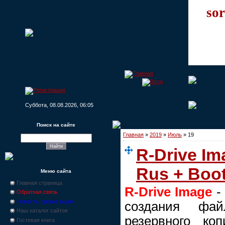
sor
Суббота, 08.08.2026, 06:05
Поиск на сайте
Главная
»
2019
»
Июль
»
19
R-Drive Im
Rus + Boo
Меню сайта
Главная страница
R-Drive Image
-
Обратная связь
Новости, промо-акции
создания фа
Наш каталог сайтов
резервного ко
Гостевая книга