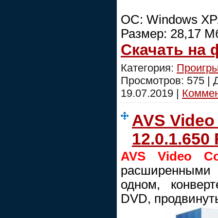
ОС: Windows XP/V
Размер: 28,17 М
Скачать на
Категория:
Проигры
Просмотров: 575 |
19.07.2019
|
Коммен
AVS Video
12.0.1.650
AVS Video Co
расширенными
одном, конвер
DVD, продвинут