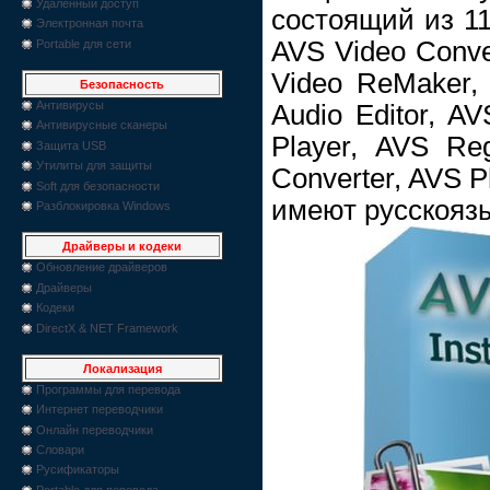
Удаленный доступ
состоящий из 11
Электронная почта
AVS Video Conver
Portable для сети
Video ReMaker, 
Безопасность
Антивирусы
Audio Editor, A
Антивирусные сканеры
Player, AVS Reg
Защита USB
Утилиты для защиты
Converter, AVS P
Soft для безопасности
имеют русскояз
Разблокировка Windows
Драйверы и кодеки
Обновление драйверов
Драйверы
Кодеки
DirectX & NET Framework
Локализация
Программы для перевода
Интернет переводчики
Онлайн переводчики
Словари
Русификаторы
Portable для перевода