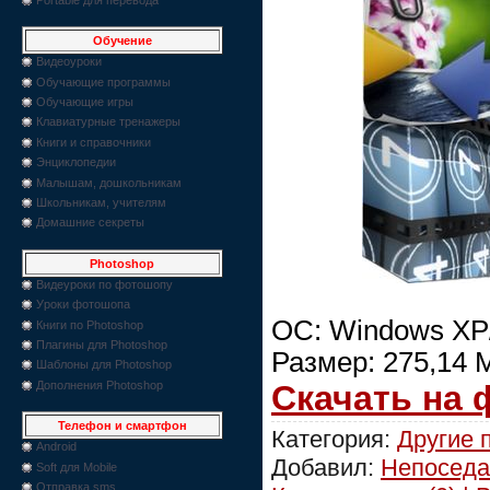
Обучение
Видеоуроки
Обучающие программы
Обучающие игры
Клавиатурные тренажеры
Книги и справочники
Энциклопедии
Малышам, дошкольникам
Школьникам, учителям
Домашние секреты
Photoshop
Видеуроки по фотошопу
Уроки фотошопа
ОС: Windows XP/
Книги по Photoshop
Плагины для Photoshop
Размер: 275,14 
Шаблоны для Photoshop
Скачать на
Дополнения Photoshop
Телефон и смартфон
Категория:
Другие 
Android
Добавил:
Непоседа
Soft для Mobile
Отправка sms