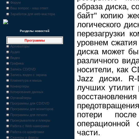
Форум
образа диска, с
Ваш вопрос - наш ответ
байт" копию жес
Заработок для web-мастера
логического дис
перезагрузки к
Разделы новостей
уровнем сжатия
Программы
Архиваторы
диска может бы
Аудио
Видео
различного вид
Графика
носители, как C
Запись CD/DVD
Запись видео с экрана
Jazz диски. R-
Клавиатура и мышь
лучших утилит 
Конвертеры
Копирование данных
восстанов
Органайзеры
предотвращени
Программы для CD/DVD
Программы для мониторов
потери посл
Программы для печати
Проигрыватели и плееры
операционной 
Работа с Web-камерами
части.
Работа со шрифтами
Сканеры и факсы