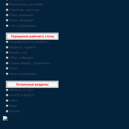
Приложения для Mobile
Реалтоны, рингтоны
Обои, анимация
Темы, анимация
sms и будильники
Украшение рабочего стола
Модификация интерфейса
Виджеты, гаджеты
Иконки, Icon
Обои, wallpapers
Скринсейверы, скринмейты
Темы
Часы и календари
Остальные разделы
Windows & Linux
LiveCD & BootCD
Office
Игры
Разное