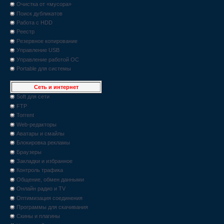
Очистка от «мусора»
Поиск дубликатов
Работа с HDD
Реестр
Резервное копирование
Управление USB
Управление работой ОС
Portable для системы
Сеть и интернет
Soft для сети
FTP
Torrent
Web-редакторы
Аватары и смайлы
Блокировка рекламы
Браузеры
Закладки и избранное
Контроль трафика
Общение, обмен данными
Онлайн радио и TV
Оптимизация соединения
Программы для скачивания
Скины и плагины