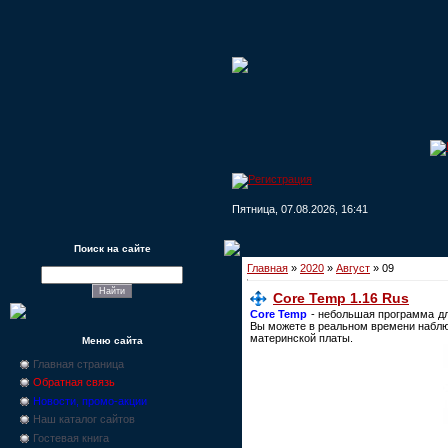
Пятница, 07.08.2026, 16:41
Поиск на сайте
Главная
»
2020
»
Август
»
09
Core Temp 1.16 Rus
Core Temp
- небольшая программа дл
Вы можете в реальном времени наблюд
материнской платы.
Меню сайта
Главная страница
Обратная связь
Новости, промо-акции
Наш каталог сайтов
Гостевая книга