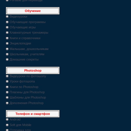
Обучение
Видеоуроки
Обучающие программы
Обучающие игры
Клавиатурные тренажеры
Книги и справочники
Энциклопедии
Малышам, дошкольникам
Школьникам, учителям
Домашние секреты
Photoshop
Видеуроки по фотошопу
Уроки фотошопа
Книги по Photoshop
Плагины для Photoshop
Шаблоны для Photoshop
Дополнения Photoshop
Телефон и смартфон
Android
Soft для Mobile
Отправка sms