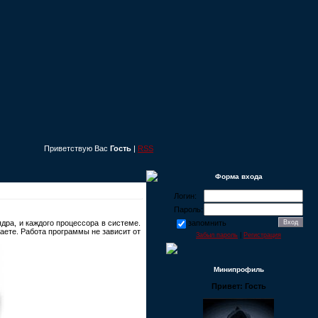
Приветствую Вас
Гость
|
RSS
Форма входа
Логин:
Пароль:
ра, и каждого процессора в системе.
запомнить
аете. Работа программы не зависит от
Забыл пароль
|
Регистрация
Минипрофиль
Привет: Гость