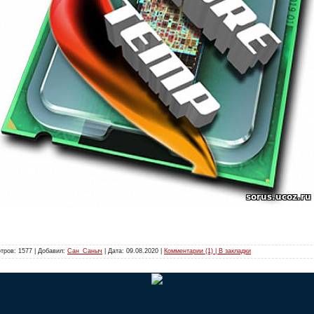
тров: 1577 | Добавил:
Сан_Саныч
| Дата:
09.08.2020
|
Комментарии (1) | В закладки