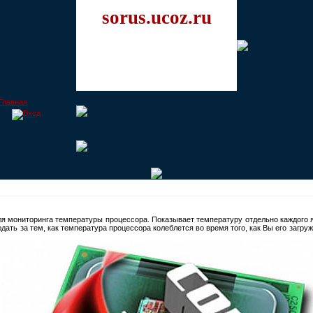
sorus.ucoz.ru
я мониторинга температуры процессора. Показывает температуру отдельно каждого яд
ать за тем, как температура процессора колеблется во время того, как Вы его загруж