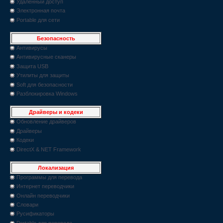
Удаленный доступ
Электронная почта
Portable для сети
Безопасность
Антивирусы
Антивирусные сканеры
Защита USB
Утилиты для защиты
Soft для безопасности
Разблокировка Windows
Драйверы и кодеки
Обновление драйверов
Драйверы
Кодеки
DirectX & NET Framework
Локализация
Программы для перевода
Интернет переводчики
Онлайн переводчики
Словари
Русификаторы
Portable для перевода