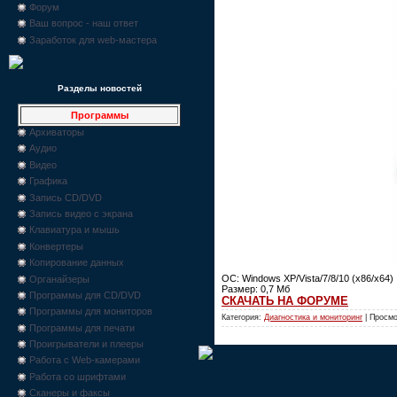
Форум
Ваш вопрос - наш ответ
Заработок для web-мастера
Разделы новостей
Программы
Архиваторы
Аудио
Видео
Графика
Запись CD/DVD
Запись видео с экрана
Клавиатура и мышь
Конвертеры
Копирование данных
ОС: Windows XP/Vista/7/8/10 (x86/x64)
Органайзеры
Размер: 0,7 Мб
Программы для CD/DVD
СКАЧАТЬ НА ФОРУМЕ
Программы для мониторов
Категория:
Диагностика и мониторинг
| Просмо
Программы для печати
Проигрыватели и плееры
Работа с Web-камерами
Работа со шрифтами
Сканеры и факсы