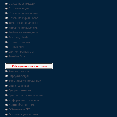
Создание анимации
Создание видео
Создание приложений
Создание скриншотов
Текстовые редакторы
Управление паролями
Файловые менеджеры
Флешки, Flash
Чтение голосом
Чтение книг
Другие программы
Portable Soft
Обслуживание системы
Анализ файлов
Виртуализация
Восстановление данных
Деинсталляция
Дефрагментация
Диагностика и мониторинг
Информация о системе
Настройка системы
Обновление ПО
Оптимизация системы