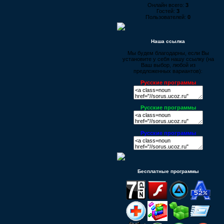
Онлайн всего:
3
Гостей:
3
Пользователей:
0
Наша ссылка
Мы будем благодарны, если Вы
установите у себя нашу ссылку (на
Ваш выбор, любой из
предложенных вариантов):
Русские программы
Русские программы
Русские программы
Бесплатные программы