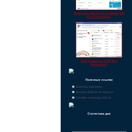
Wise Care 365 Pro 6.4.1 Build 618
Rus бесплатно
Soft Organizer 9.20 Rus
бесплатно
Полезные ссылки
Закачка картинки
Анализ файла на вирусы
Онлайн перевод текста
Статистика дня