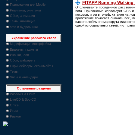
FITAPP Running Walking 
Приложения для Mobile
Отслеживайте пройденное расстояние
Реалтоны, рингтоны
бега. Приложение использует GPS и 
походов, игры в гольф, катания на ло
Обои, анимация
приложение помогает снижать вес, п
Темы, анимация
вашего любимого маршрута или фотог
одной из социальных сетей, и отправ
sms и будильники
Украшение рабочего стола
Модификация интерфейса
Виджеты, гаджеты
Иконки, Icon
Обои, wallpapers
Скринсейверы, скринмейты
Темы
Часы и календари
Остальные разделы
Windows & Linux
LiveCD & BootCD
Office
Игры
Разное