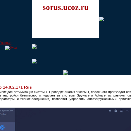
sorus.ucoz.ru
 14.0.2.171 Rus
илит для оптимизации системы. Проводит анализ системы, после чего производит оп
 настройки безопасности, удаляет из системы Spyware и Adware, исправляет о
раметры интернет-соединения, позволяет управлять автозагружаемыми прилож