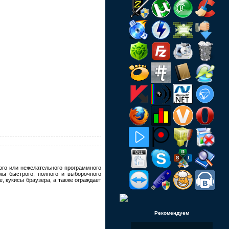
го или нежелательного программного
мы быстрого, полного и выборочного
е, кукисы браузера, а также ограждает
Рекомендуем