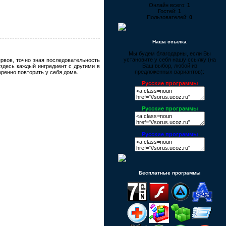
Онлайн всего:
1
Гостей:
1
Пользователей:
0
Наша ссылка
Мы будем благодарны, если Вы
установите у себя нашу ссылку (на
рвов, точно зная последовательность
Ваш выбор, любой из
 здесь каждый ингредиент с другими в
предложенных вариантов):
еренно повторить у себя дома.
Русские программы
Русские программы
Русские программы
Бесплатные программы