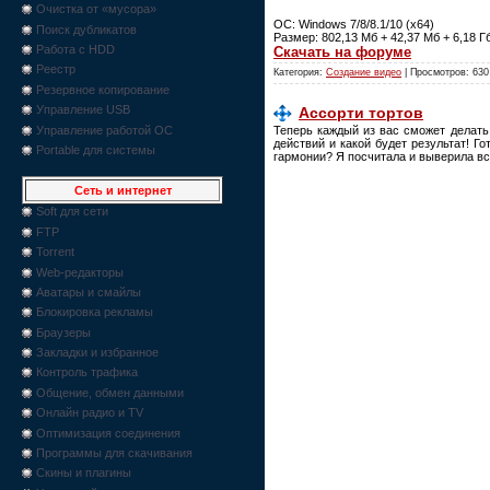
Очистка от «мусора»
ОС: Windows 7/8/8.1/10 (x64)
Поиск дубликатов
Размер: 802,13 Мб + 42,37 Мб + 6,18 Г
Работа с HDD
Скачать на форуме
Реестр
Категория:
Создание видео
| Просмотров: 630
Резервное копирование
Управление USB
Ассорти тортов
Управление работой ОС
Теперь каждый из вас сможет делать
действий и какой будет результат! Г
Portable для системы
гармонии? Я посчитала и выверила вс
Сеть и интернет
Soft для сети
FTP
Torrent
Web-редакторы
Аватары и смайлы
Блокировка рекламы
Браузеры
Закладки и избранное
Контроль трафика
Общение, обмен данными
Онлайн радио и TV
Оптимизация соединения
Программы для скачивания
Скины и плагины