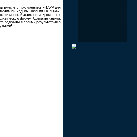
рий вместе с приложением FITAPP для
портивной ходьбы, катания на лыжах,
ов физической активности. Кроме того,
ю физическую форму. Сделайте снимок
те поделиться своими результатами в
узьями!