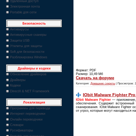
Удаленный доступ
Электронная почта
Portable для сети
Безопасность
Антивирусы
Антивирусные сканеры
Защита USB
Утилиты для защиты
Soft для безопасности
Разблокировка Windows
Драйверы и кодеки
Формат: PDF
Размер: 10,49 Мб
Обновление драйверов
Скачать на форуме
Драйверы
Категория:
Домашние секреты
| Просмотров: 
Кодеки
DirectX & NET Framework
IObit Malware Fighter Pro
IObit Malware Fighter
— приложение, 
Локализация
обеспечения. Содержит встроенный 
сканирования. IObit Malware Fighter 
Программы для перевода
от угроз, которые могут находиться 
Интернет переводчики
Онлайн переводчики
Словари
Русификаторы
Portable для перевода