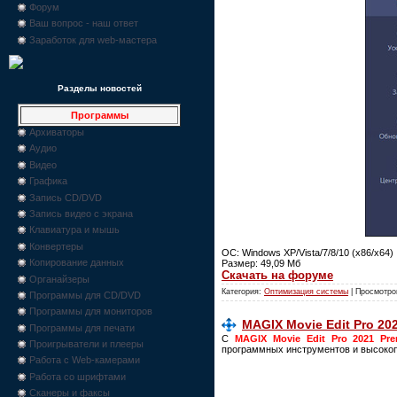
Форум
Ваш вопрос - наш ответ
Заработок для web-мастера
Разделы новостей
Программы
Архиваторы
Аудио
Видео
Графика
Запись CD/DVD
Запись видео с экрана
Клавиатура и мышь
Конвертеры
ОС: Windows XP/Vista/7/8/10 (x86/x64)
Копирование данных
Размер: 49,09 Мб
Скачать на форуме
Органайзеры
Категория:
Оптимизация системы
| Просмотро
Программы для CD/DVD
Программы для мониторов
MAGIX Movie Edit Pro 202
Программы для печати
С
MAGIX Movie Edit Pro 2021 Pr
Проигрыватели и плееры
программных инструментов и высокоп
Работа с Web-камерами
Работа со шрифтами
Сканеры и факсы