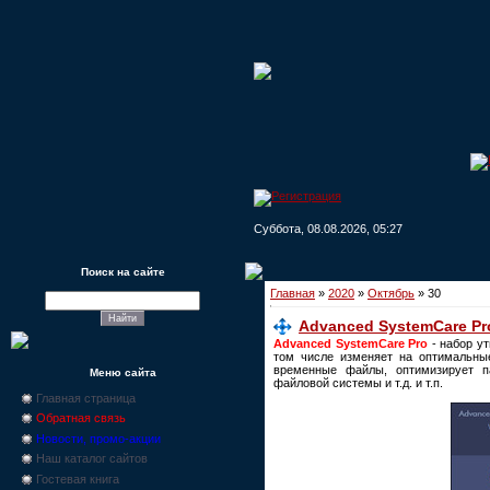
Суббота, 08.08.2026, 05:27
Поиск на сайте
Главная
»
2020
»
Октябрь
»
30
Advanced SystemCare Pro
Advanced SystemCare Pro
- набор ут
том числе изменяет на оптимальные
временные файлы, оптимизирует па
Меню сайта
файловой системы и т.д. и т.п.
Главная страница
Обратная связь
Новости, промо-акции
Наш каталог сайтов
Гостевая книга