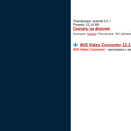
Платформа: android 5.0 +
Размер: 22,14 Мб
Скачать на форуме
Категория:
Android
| Просмотров: 284 | Добав
AVS Video Converter 12.1
AVS Video Converter
- программа с р