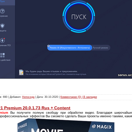
в: 690 | Добавил:
Непоседа
| Дата:
30.10.2020
|
Комментарии (0) | В закладки
1 Premium 20.0.1.73 Rus + Content
emium
Вы получите полную свободу при обработке видео. Благодаря широчайше
рофессиональных эффектов Вы сможете сделать Ваши проекты именно такими, каким