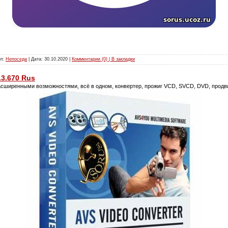
ил:
Непоседа
| Дата:
30.10.2020
|
Комментарии (0) | В закладки
.3.670 Rus
асширенными возможностями, всё в одном, конвертер, прожиг VCD, SVCD, DVD, продв