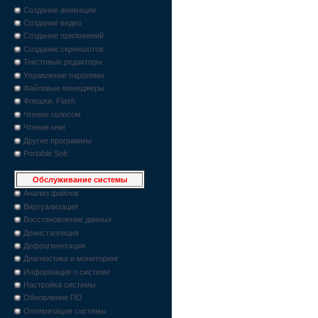
Создание анимации
Создание видео
Создание приложений
Создание скриншотов
Текстовые редакторы
Управление паролями
Файловые менеджеры
Флешки, Flash
Чтение голосом
Чтение книг
Другие программы
Portable Soft
Обслуживание системы
Анализ файлов
Виртуализация
Восстановление данных
Деинсталляция
Дефрагментация
Диагностика и мониторинг
Информация о системе
Настройка системы
Обновление ПО
Оптимизация системы