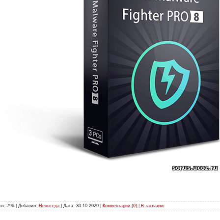
ов: 796 | Добавил:
Непоседа
| Дата:
30.10.2020
|
Комментарии (0) | В закладки