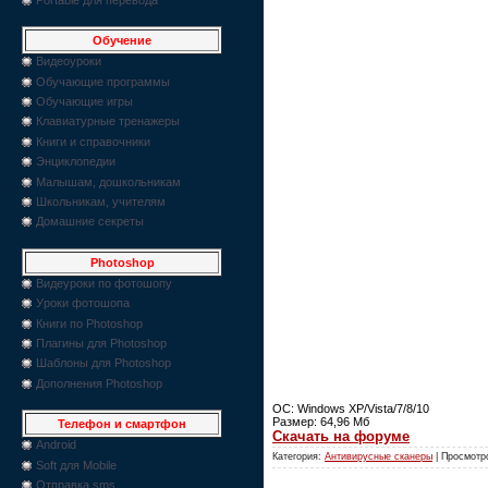
Обучение
Видеоуроки
Обучающие программы
Обучающие игры
Клавиатурные тренажеры
Книги и справочники
Энциклопедии
Малышам, дошкольникам
Школьникам, учителям
Домашние секреты
Photoshop
Видеуроки по фотошопу
Уроки фотошопа
Книги по Photoshop
Плагины для Photoshop
Шаблоны для Photoshop
Дополнения Photoshop
ОС: Windows XP/Vista/7/8/10
Размер: 64,96 Мб
Телефон и смартфон
Скачать на форуме
Android
Категория:
Антивирусные сканеры
| Просмотр
Soft для Mobile
Отправка sms