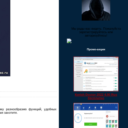
Мы рады вас видеть. Пожалуйста
зарегистрируйтесь или
авторизуйтесь!
Промо-акции
Kerish Doctor 2022 4.90 Rus
бесплатно
му разнообразию функций, удобных
и захотите.