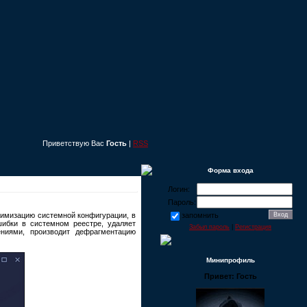
Приветствую Вас
Гость
|
RSS
Форма входа
Логин:
Пароль:
тимизацию системной конфигурации, в
запомнить
шибки в системном реестре, удаляет
Забыл пароль
|
Регистрация
ениями, производит дефрагментацию
Минипрофиль
Привет: Гость