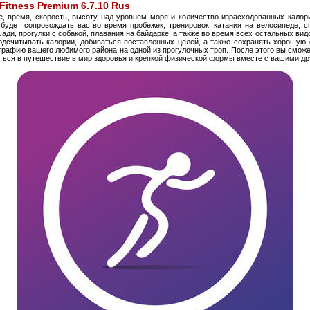
Fitness Premium 6.7.10 Rus
, время, скорость, высоту над уровнем моря и количество израсходованных кало
будет сопровождать вас во время пробежек, тренировок, катания на велосипеде, с
шади, прогулки с собакой, плавания на байдарке, а также во время всех остальных вид
одсчитывать калории, добиваться поставленных целей, а также сохранять хорошу
рафию вашего любимого района на одной из прогулочных троп. После этого вы сможе
иться в путешествие в мир здоровья и крепкой физической формы вместе с вашими др