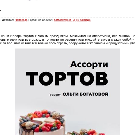
б
 | Добавил:
Непоседа
| Дата:
30.10.2020
|
Комментарии (0) | В закладки
 наши Наборы тортов к любым праздникам. Максимально оперативно, без лишних не
отовьте один или все сразу, в точности по рецепту или миксуйте вкусы между собой -
е за вас, вам останется только посмотреть, вооружиться желанием и продуктами и ув