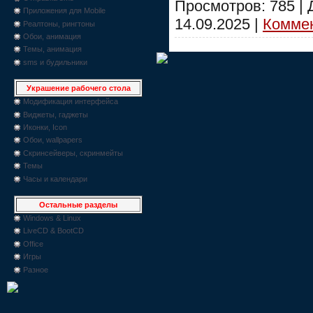
Просмотров: 785 |
Приложения для Mobile
14.09.2025
|
Коммен
Реалтоны, рингтоны
Обои, анимация
Темы, анимация
sms и будильники
Украшение рабочего стола
Модификация интерфейса
Виджеты, гаджеты
Иконки, Icon
Обои, wallpapers
Скринсейверы, скринмейты
Темы
Часы и календари
Остальные разделы
Windows & Linux
LiveCD & BootCD
Office
Игры
Разное