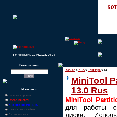
sor
Понедельник, 10.08.2026, 06:03
Поиск на сайте
Главная
»
2025
»
Сентябрь
»
14
MiniTool P
13.0 Rus
Меню сайта
Главная страница
MiniTool Partit
Обратная связь
Новости, промо-акции
для работы с
Наш каталог сайтов
диска. Исполь
Гостевая книга