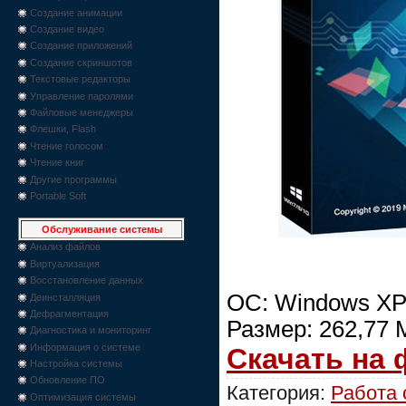
Создание анимации
Создание видео
Создание приложений
Создание скриншотов
Текстовые редакторы
Управление паролями
Файловые менеджеры
Флешки, Flash
Чтение голосом
Чтение книг
Другие программы
Portable Soft
Обслуживание системы
Анализ файлов
Виртуализация
Восстановление данных
ОС: Windows XP/
Деинсталляция
Дефрагментация
Размер: 262,77 
Диагностика и мониторинг
Информация о системе
Скачать на
Настройка системы
Обновление ПО
Категория:
Работа
Оптимизация системы