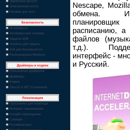
Удаленный доступ
Nescape, Mozil
Электронная почта
обмена. И
Portable для сети
планировщи
Безопасность
Антивирусы
расписанию, а 
Антивирусные сканеры
файлов (музык
Защита USB
Утилиты для защиты
т.д.). Подд
Soft для безопасности
интерфейс - мн
Разблокировка Windows
и Русский.
Драйверы и кодеки
Обновление драйверов
Драйверы
Кодеки
DirectX & NET Framework
Локализация
Программы для перевода
Интернет переводчики
Онлайн переводчики
Словари
Русификаторы
Portable для перевода