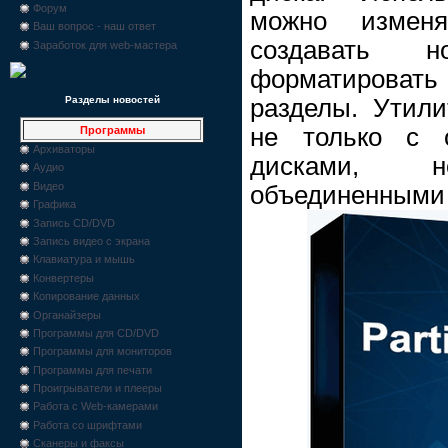
Форум
можно изменя
Ваш вопрос - наш ответ
создавать 
Заработок для web-мастера
форматироват
разделы. Утили
Разделы новостей
не только с 
Программы
Архиваторы
дисками, 
Аудио
Видео
объединенными 
Графика
Запись CD/DVD
Запись видео с экрана
Клавиатура и мышь
Конвертеры
Копирование данных
Органайзеры
Программы для CD/DVD
Программы для мониторов
Программы для печати
Проигрыватели и плееры
Работа с Web-камерами
Работа со шрифтами
Сканеры и факсы