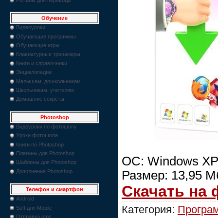
Обучение
Видеоуроки
Обучающие программы
Обучающие игры
Клавиатурные тренажеры
Книги и справочники
Энциклопедии
Малышам, дошкольникам
Школьникам, учителям
Домашние секреты
Photoshop
Видеуроки по фотошопу
Уроки фотошопа
Книги по Photoshop
Плагины для Photoshop
ОС: Windows XP/
Шаблоны для Photoshop
Размер: 13,95 М
Дополнения Photoshop
Скачать на
Телефон и смартфон
Android
Категория:
Програм
Soft для Mobile
Отправка sms