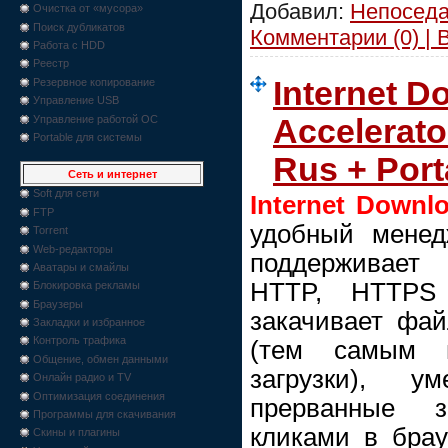
Добавил:
Непосед
Очистка от «мусора»
Поиск дубликатов
Комментарии (0) | 
Работа с HDD
Реестр
Internet D
Резервное копирование
Управление USB
Управление работой ОС
Accelerato
Portable для системы
Rus + Port
Сеть и интернет
Soft для сети
Internet Downlo
FTP
удобный менедж
Torrent
Web-редакторы
поддерживает
Аватары и смайлы
HTTP, HTTPS
Блокировка рекламы
Браузеры
закачивает фай
Закладки и избранное
Контроль трафика
(тем самым п
Общение, обмен данными
загрузки), ум
Онлайн радио и TV
Оптимизация соединения
прерванные з
Программы для скачивания
кликами в брауз
Скины и плагины