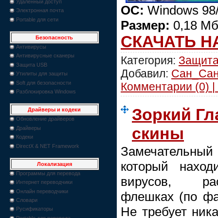
Удаленный доступ
ОС:
Windows 98
Электронная почта
Portable для сети
Размер:
0,18 М
СКАЧАТЬ Н
Безопасность
Антивирусы
Антивирусные сканеры
Категория:
Защит
Защита USB
Добавил:
Сан_Са
Утилиты для защиты
Soft для безопасности
Комментарии (0) |
Разблокировка Windows
Зоркий Гла
Драйверы и кодеки
Обновление драйверов
скины
Драйверы
Кодеки
DirectX & NET Framework
Замечательный
который нахо
Локализация
Программы для перевода
вирусов, ра
Интернет переводчики
Онлайн переводчики
флешках (по фай
Словари
Не требует ник
Русификаторы
Portable для перевода