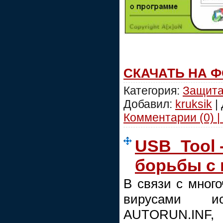
СКАЧАТЬ НА 
Категория:
Защит
Добавил:
kruksik
|
Комментарии (0) |
USB_Tool 
борьбы с
В связи с мног
вирусами и
AUTORUN.INF