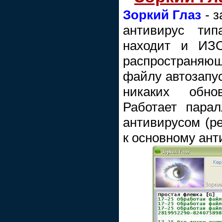
Зоркий Глаз
- 
антивирус тип
находит и ИЗ
распространя
файлу автозапуск
никаких обно
Работает пара
антивирусом (р
к основному ант