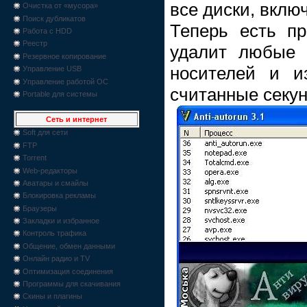
все диски, вклю
Очистка от «мусора»
Поиск дубликатов
Теперь есть пр
Работа с HDD
Реестр
удалит любые 
Резервное копирование
носителей и и
Управление USB
Управление работой ОС
считанные секу
Portable для системы
Сеть и интернет
Soft для сети
FTP
Torrent
Web-редакторы
Аватары и смайлы
Блокировка рекламы
Браузеры
Закладки и избранное
Контроль трафика
Общение, обмен данными
Онлайн радио и TV
Оптимизация соединения
Программы для скачивания
Скины и плагины