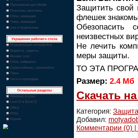
Приложения для Mobile
Защитить свой 
Реалтоны, рингтоны
флешек знакомы
Обои, анимация
Темы, анимация
Обезопасить 
sms и будильники
неизвестных вир
Украшение рабочего стола
Не лечить комп
Модификация интерфейса
Виджеты, гаджеты
меры защиты.
Иконки, Icon
Обои, wallpapers
ТО ЭТА ПРОГР
Скринсейверы, скринмейты
Темы
Размер:
2.4 Мб
Часы и календари
Остальные разделы
Скачать н
Windows & Linux
LiveCD & BootCD
Office
Категория:
Защит
Игры
Добавил:
motyado
Разное
Комментарии (0) |