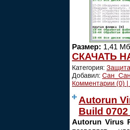
Размер:
1,41 М
СКАЧАТЬ Н
Категория:
Защит
Добавил:
Сан_Са
Комментарии (0) |
Autorun Vi
Build 0702 
Autorun Virus