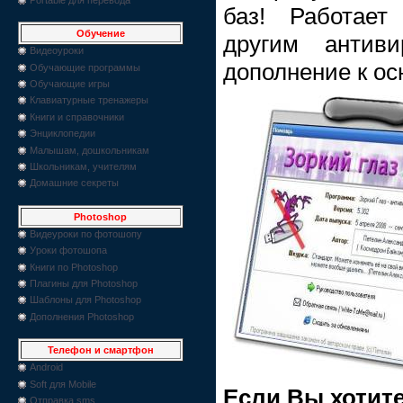
баз! Работае
Обучение
другим антиви
Видеоуроки
дополнение к ос
Обучающие программы
Обучающие игры
Клавиатурные тренажеры
Книги и справочники
Энциклопедии
Малышам, дошкольникам
Школьникам, учителям
Домашние секреты
Photoshop
Видеуроки по фотошопу
Уроки фотошопа
Книги по Photoshop
Плагины для Photoshop
Шаблоны для Photoshop
Дополнения Photoshop
Телефон и смартфон
Android
Soft для Mobile
Если Вы хотите
Отправка sms