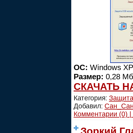
ОС:
Windows XP/
Размер:
0,28 М
СКАЧАТЬ Н
Категория:
Защит
Добавил:
Сан_Са
Комментарии (0) |
Зоркий Гл