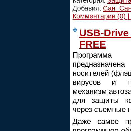
Категория:
Защит
Добавил:
Сан_Са
Комментарии (0) |
USB-Drive 
FREE
Программ
предназначен
носителей (флэ
вирусов и тр
механизм автозап
для защиты ко
через съемные 
Даже самое пр
программное об