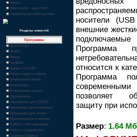
вредоносных
Форум
распростран
Ваш вопрос - наш ответ
Заработок для web-мастера
носители (USB
внешние жесткие
Разделы новостей
подключаемы
Программы
Программа п
Архиваторы
Аудио
нетребовательн
Видео
Графика
относится к кат
Запись CD/DVD
Запись видео с экрана
Программа по
Клавиатура и мышь
современным
Конвертеры
Копирование данных
позволяет о
Органайзеры
Программы для CD/DVD
защиту при испо
Программы для мониторов
Программы для печати
Проигрыватели и плееры
Размер
:
1.64 Мб
Работа с Web-камерами
Работа со шрифтами
Сканеры и факсы