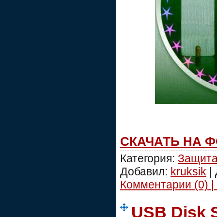
СКАЧАТЬ НА 
Категория:
Защит
Добавил:
kruksik
|
Комментарии (0) |
USB Disk S