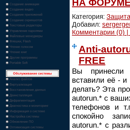
НА ФОРУМ
Создание анимации
Создание видео
Категория:
Защит
Создание приложений
Создание скриншотов
Добавил:
sergerge
Текстовые редакторы
Комментарии (0) |
Управление паролями
Файловые менеджеры
Флешки, Flash
Anti-autor
Чтение голосом
Чтение книг
FREE
Другие программы
Portable Soft
Вы принесли 
Обслуживание системы
вставили её - и
Анализ файлов
Виртуализация
делать? Эта пр
Восстановление данных
Деинсталляция
autorun.* с ваш
Дефрагментация
телефонов и т.
Диагностика и мониторинг
Информация о системе
спокойно зап
Настройка системы
Обновление ПО
autorun.* с ра
Оптимизация системы