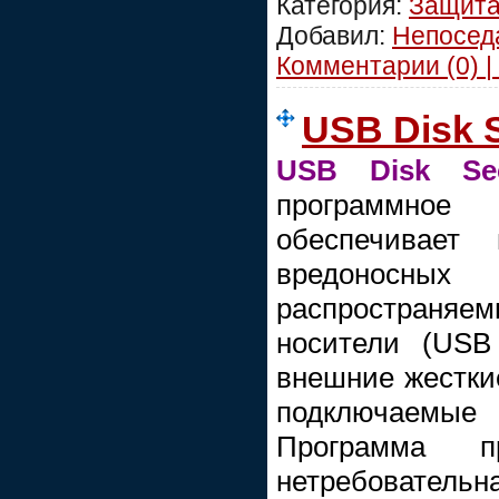
Категория:
Защит
Добавил:
Непосед
Комментарии (0) |
USB Disk S
USB Disk Sec
программное 
обеспечивае
вредоносных
распростран
носители (USB
внешние жесткие
подключаемы
Программа п
нетребовательн