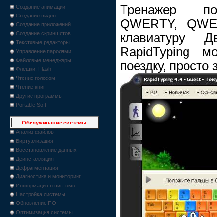
Тренажер по
Создание анимации
Создание видео
QWERTY, QWE
Создание приложений
Создание скриншотов
клавиатуру Д
Текстовые редакторы
RapidTyping 
Управление паролями
Файловые менеджеры
поездку, просто 
Флешки, Flash
Чтение голосом
Чтение книг
Другие программы
Portable Soft
Обслуживание системы
Анализ файлов
Виртуализация
Восстановление данных
Деинсталляция
Дефрагментация
Диагностика и мониторинг
Информация о системе
Настройка системы
Обновление ПО
Оптимизация системы