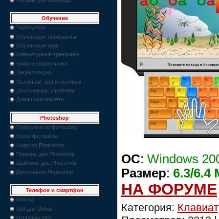
Обучение
Видеоуроки
Обучающие программы
Обучающие игры
Клавиатурные тренажеры
Книги и справочники
Энциклопедии
Малышам, дошкольникам
Школьникам, учителям
Домашние секреты
Photoshop
Видеуроки по фотошопу
Уроки фотошопа
Книги по Photoshop
Плагины для Photoshop
ОС
:
Windows 200
Шаблоны для Photoshop
Размер
:
6.3/6.4
Дополнения Photoshop
НА ФОРУМЕ
Телефон и смартфон
Android
Категория:
Клавиат
Soft для Mobile
Отправка sms