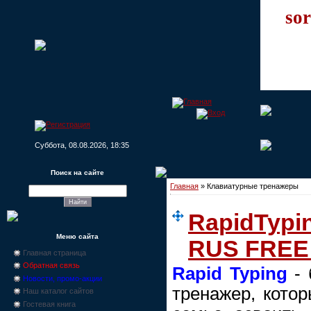
sor
Суббота, 08.08.2026, 18:35
Поиск на сайте
Главная
»
Клавиатурные тренажеры
RapidTypin
Меню сайта
RUS FREE 
Главная страница
Обратная связь
Rapid Typing
- 
Новости, промо-акции
тренажер, кото
Наш каталог сайтов
Гостевая книга