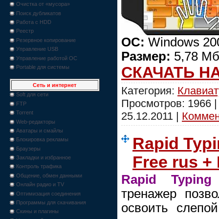
Очистка от «мусора»
Поиск дубликатов
Работа с HDD
Реестр
ОС:
Windows 200
Резервное копирование
Управление USB
Размер:
5,78 Мб
Управление работой ОС
СКАЧАТЬ Н
Portable для системы
Сеть и интернет
Категория:
Клавиат
Soft для сети
Просмотров: 1966 
FTP
Torrent
25.12.2011
|
Коммент
Web-редакторы
Аватары и смайлы
Rapid Typi
Блокировка рекламы
Браузеры
Free rus +
Закладки и избранное
Контроль трафика
Rapid Typing
Общение, обмен данными
Онлайн радио и TV
тренажер позв
Оптимизация соединения
Программы для скачивания
освоить слепо
Скины и плагины