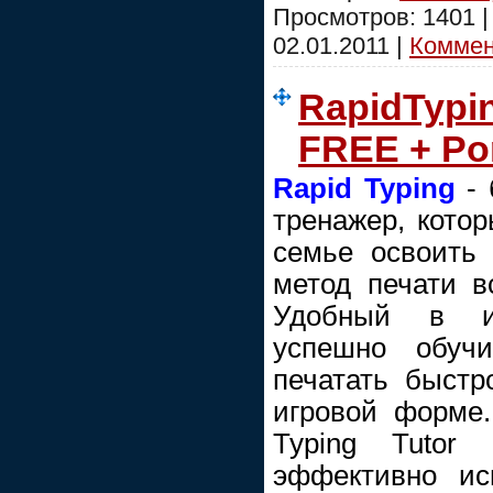
Просмотров: 1401 
02.01.2011
|
Коммент
RapidTypin
FREE + Po
Rapid Typing
- 
тренажер, кото
семье освоить
метод печати вс
Удобный в ис
успешно обуч
печатать быстр
игровой форме
Typing Tutor
эффективно ис