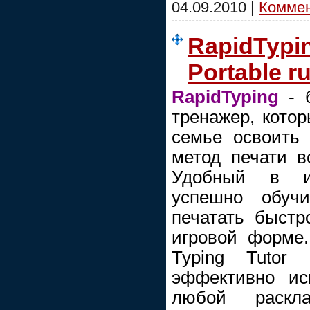
04.09.2010
|
Коммен
RapidTypin
Portable r
RapidTyping
- б
тренажер, кото
семье освоить
метод печати вс
Удобный в ис
успешно обуч
печатать быстр
игровой форме
Typing Tutor
эффективно ис
любой раскл