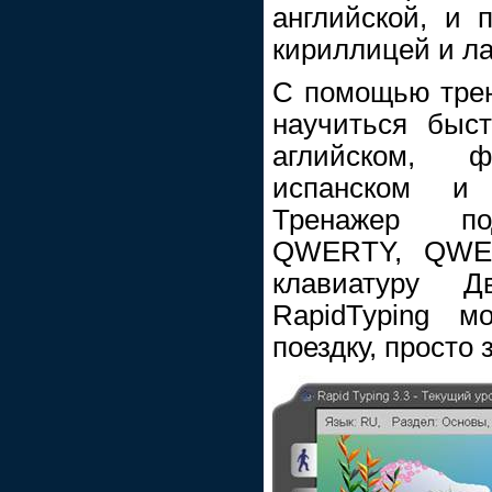
английской, и 
кириллицей и л
С помощью трен
научиться быст
аглийском, ф
испанском и 
Тренажер по
QWERTY, QWE
клавиатуру Д
RapidTyping 
поездку, просто 