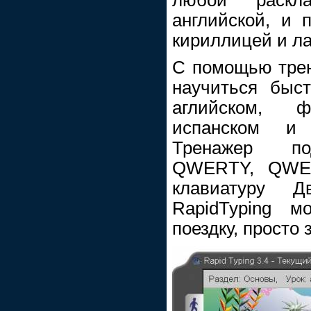
английской, и 
кириллицей и л
С помощью трен
научиться быст
аглийском, ф
испанском и 
Тренажер по
QWERTY, QWE
клавиатуру Д
RapidTyping 
поездку, просто 