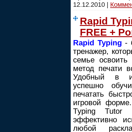
12.12.2010
|
Коммен
Rapid Typi
FREE + Po
Rapid Typing
- 
тренажер, кото
семье освоить
метод печати вс
Удобный в ис
успешно обуч
печатать быстр
игровой форме
Typing Tutor
эффективно ис
любой раскл