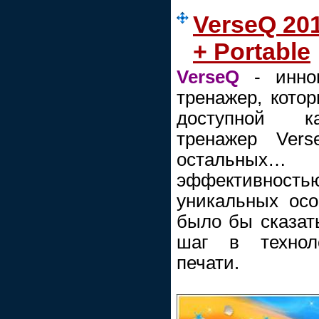
VerseQ 201
+ Portable
VerseQ
- иннов
тренажер, кото
доступной к
тренажер Vers
остальны
эффективностью
уникальных ос
было бы сказать
шаг в технол
печати.