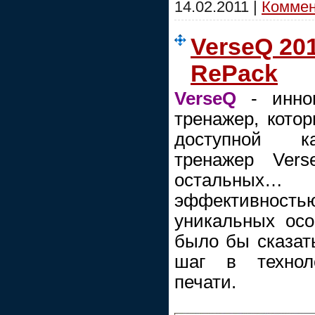
14.02.2011
|
Коммент
VerseQ 201
RePack
VerseQ
- иннов
тренажер, кото
доступной к
тренажер Vers
остальны
эффективностью
уникальных ос
было бы сказать
шаг в технол
печати.