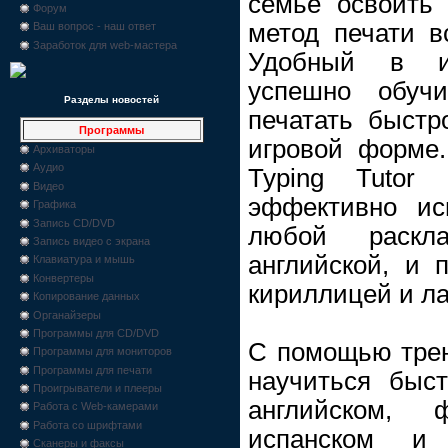
семье освоить
Форум
метод печати вс
Ваш вопрос - наш ответ
Заработок для web-мастера
Удобный в ис
успешно обуч
Разделы новостей
печатать быстр
Программы
игровой форме
Архиваторы
Аудио
Typing Tutor
Видео
эффективно ис
Графика
Запись CD/DVD
любой раскл
Запись видео с экрана
английской, и 
Клавиатура и мышь
Конвертеры
кириллицей и л
Копирование данных
Органайзеры
Программы для CD/DVD
С помощью трен
Программы для мониторов
Программы для печати
научиться быст
Проигрыватели и плееры
английском, ф
Работа с Web-камерами
Работа со шрифтами
испанском и 
Сканеры и факсы