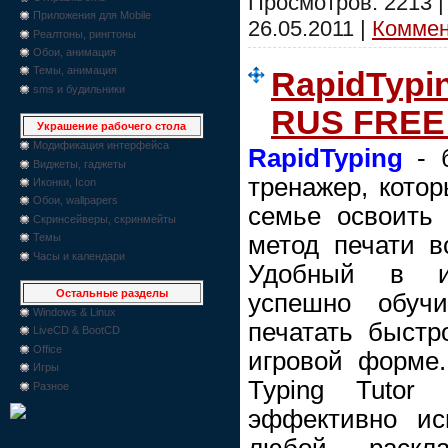
Просмотров: 2213 
Приложения для Mobile
26.05.2011
|
Коммент
Реалтоны, рингтоны
Обои, анимация
Темы, анимация
RapidTypin
sms и будильники
RUS FREE 
Украшение рабочего стола
Модификация интерфейса
RapidTyping
- б
Виджеты, гаджеты
тренажер, кото
Иконки, Icon
Обои, wallpapers
семье освоить
Скринсейверы, скринмейты
метод печати вс
Темы
Часы и календари
Удобный в ис
Остальные разделы
успешно обуч
Windows & Linux
печатать быстр
LiveCD & BootCD
Office
игровой форме
Игры
Typing Tutor
Разное
эффективно ис
любой раскл