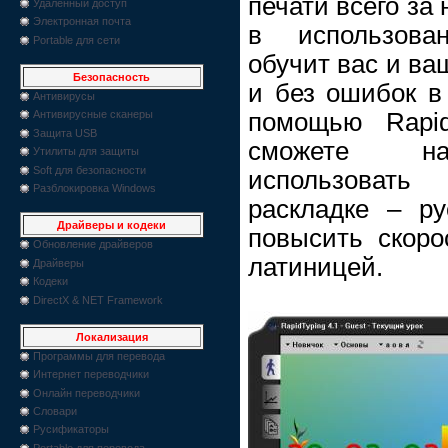
печати всего за
Удаленный доступ
Электронная почта
в использова
Portable для сети
обучит вас и ва
Безопасность
и без ошибок в
Антивирусы
помощью Rapid
Антивирусные сканеры
Защита USB
сможете на
Утилиты для защиты
Soft для безопасности
использоват
Разблокировка Windows
раскладке – ру
Драйверы и кодеки
повысить скоро
Обновление драйверов
латиницей.
Драйверы
Кодеки
DirectX & NET Framework
Локализация
Программы для перевода
Интернет переводчики
Онлайн переводчики
Словари
Русификаторы
Portable для перевода