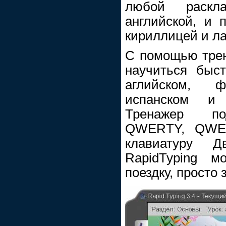
любой раскл
английской, и 
кириллицей и л
С помощью трен
научиться быст
аглийском, ф
испанском и 
Тренажер по
QWERTY, QWE
клавиатуру Д
RapidTyping 
поездку, просто 