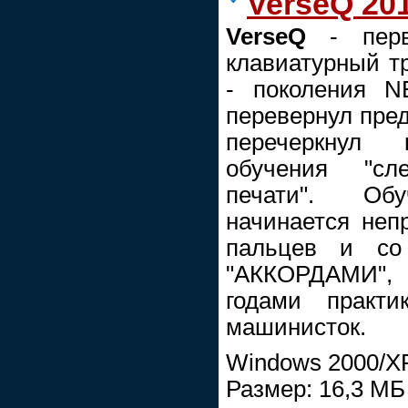
VerseQ 201
VerseQ
- перв
клавиатурный тр
- поколения N
перевернул пред
перечеркнул 
обучения "сл
печати". Об
начинается неп
пальцев и со
"АККОРДАМИ", 
годами практи
машинисток.
Windows 2000/XP
Размер: 16,3 МБ