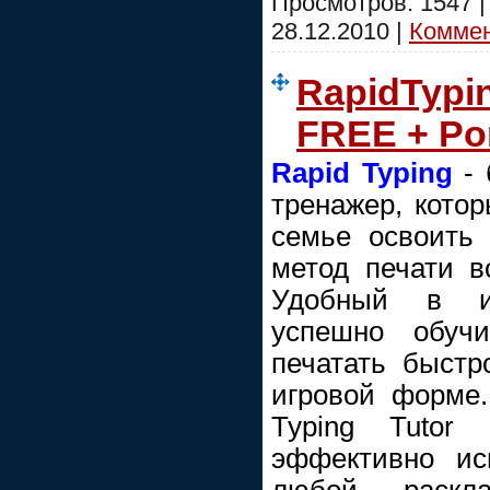
Просмотров: 1547 
28.12.2010
|
Коммен
RapidTypin
FREE + Po
Rapid Typing
- 
тренажер, кото
семье освоить
метод печати вс
Удобный в ис
успешно обуч
печатать быстр
игровой форме
Typing Tutor
эффективно ис
любой раскл