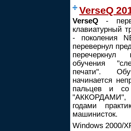
VerseQ 201
VerseQ
- пер
клавиатурный тр
- поколения N
перевернул пред
перечеркнул 
обучения "сл
печати". Об
начинается неп
пальцев и со
"АККОРДАМИ", 
годами практи
машинисток.
Windows 2000/XP