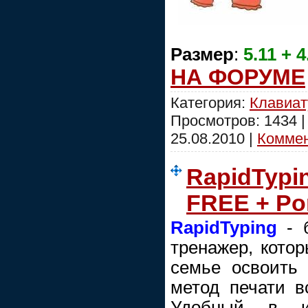
Размер
:
5.11 + 
НА ФОРУМЕ
Категория:
Клавиат
Просмотров: 1434 
25.08.2010
|
Коммен
RapidTypin
FREE + Po
RapidTyping
- б
тренажер, кото
семье освоить
метод печати вс
Удобный в ис