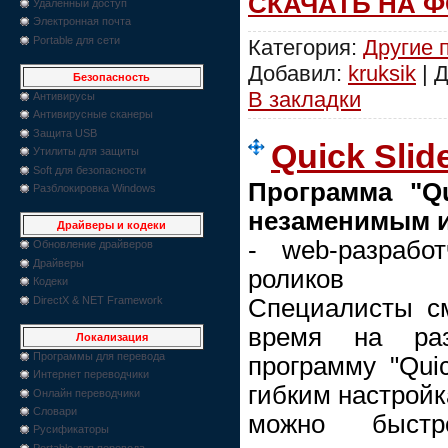
СКАЧАТЬ НА 
Удаленный доступ
Электронная почта
Portable для сети
Категория:
Другие 
Добавил:
kruksik
| 
Безопасность
В закладки
Антивирусы
Антивирусные сканеры
Защита USB
Quick Slid
Утилиты для защиты
Soft для безопасности
Программа "Qu
Разблокировка Windows
незаменимым и
Драйверы и кодеки
- web-разрабо
Обновление драйверов
Драйверы
роликов
Кодеки
DirectX & NET Framework
Специалисты см
время на раз
Локализация
Программы для перевода
программу "Quic
Интернет переводчики
гибким настройк
Онлайн переводчики
Словари
можно быстро
Русификаторы
Portable для перевода