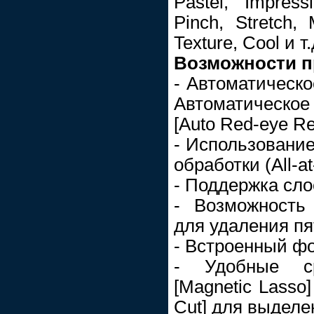
Pastel, Impress
Pinch, Stretch, 
Texture, Cool и т.
Возможности 
- Автоматическо
Автоматическо
[Auto Red-eye Re
- Использование
обработки (All-a
- Поддержка сло
- Возможность
для удаления пят
- Встроенный ф
- Удобные ср
[Magnetic Lasso
Cut] для выделе