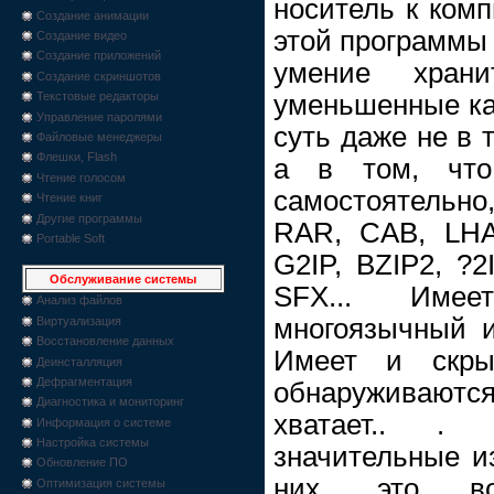
носитель к ком
Создание анимации
этой программы
Создание видео
Создание приложений
умение хран
Создание скриншотов
уменьшенные кар
Текстовые редакторы
Управление паролями
суть даже не в 
Файловые менеджеры
Флешки, Flash
а в том, что
Чтение голосом
самостоятельно,
Чтение книг
Другие программы
RAR, CAB, LHA
Portable Soft
G2IP, BZIP2, ?2
Обслуживание системы
SFX... Имее
Анализ файлов
многоязычный и
Виртуализация
Восстановление данных
Имеет и скры
Деинсталляция
Дефрагментация
обнаруживаютс
Диагностика и мониторинг
хватает.. .
Информация о системе
Настройка системы
значительные и
Обновление ПО
них, это воз
Оптимизация системы