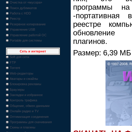
Очистка от «мусора»
программы на
Поиск дубликатов
-портативная 
Работа с HDD
Реестр
реестре компь
Резервное копирование
Управление USB
обновление
Управление работой ОС
плагинов.
Portable для системы
Размер: 6,39 МБ
Сеть и интернет
Soft для сети
FTP
Torrent
Web-редакторы
Аватары и смайлы
Блокировка рекламы
Браузеры
Закладки и избранное
Контроль трафика
Общение, обмен данными
Онлайн радио и TV
Оптимизация соединения
Программы для скачивания
Скины и плагины