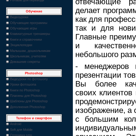
отвечающие р
делает програм
Обучение
как для професс
Видеоуроки
Обучающие программы
так и для нови
Обучающие игры
Клавиатурные тренажеры
Главные преиму
Книги и справочники
и качествен
Энциклопедии
Малышам, дошкольникам
небольшого раз
Школьникам, учителям
Домашние секреты
- менеджеров 
презентации тов
Photoshop
Видеуроки по фотошопу
Вы более кач
Уроки фотошопа
Книги по Photoshop
своих клиентов 
Плагины для Photoshop
продемонстр
Шаблоны для Photoshop
Дополнения Photoshop
изображение, а
с большим кол
Телефон и смартфон
Android
индивидуальн
Soft для Mobile
Отправка sms