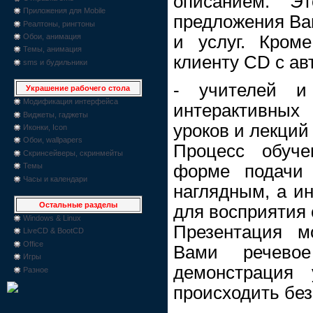
описанием. Э
Приложения для Mobile
предложения Ва
Реалтоны, рингтоны
Обои, анимация
и услуг. Кром
Темы, анимация
клиенту CD с ав
sms и будильники
- учителей и 
Украшение рабочего стола
Модификация интерфейса
интерактивны
Виджеты, гаджеты
уроков и лекций
Иконки, Icon
Обои, wallpapers
Процесс обуче
Скринсейверы, скринмейты
форме подачи 
Темы
Часы и календари
наглядным, а и
Остальные разделы
для восприятия 
Windows & Linux
Презентация м
LiveCD & BootCD
Office
Вами речевое
Игры
демонстрация 
Разное
происходить без