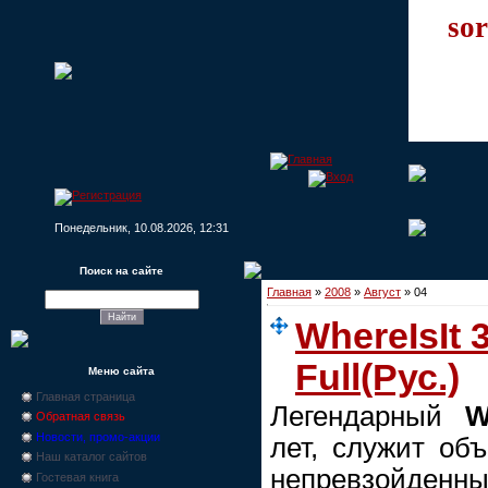
sor
Понедельник, 10.08.2026, 12:31
Поиск на сайте
Главная
»
2008
»
Август
»
04
WhereIsIt 
Full(Рус.)
Меню сайта
Главная страница
Легендарный
W
Обратная связь
Новости, промо-акции
лет, служит объ
Наш каталог сайтов
непревзойд
Гостевая книга