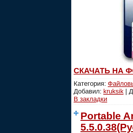
СКАЧАТЬ НА 
Категория:
Файлов
Добавил:
kruksik
| 
В закладки
Portable A
5.5.0.38(Ру