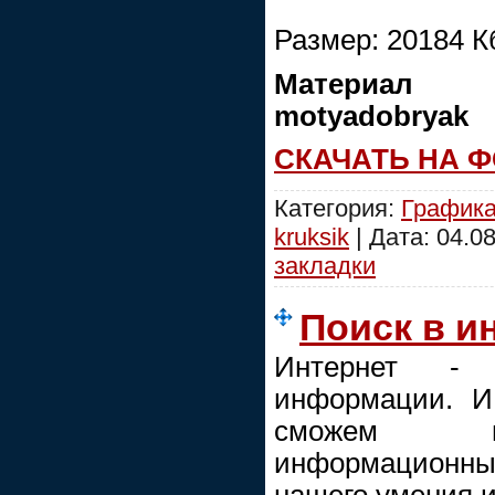
Размер: 20184 К
Материал л
motyadobryak
СКАЧАТЬ НА 
Категория:
График
kruksik
| Дата:
04.0
закладки
Поиск в и
Интернет - 
информации. И
сможем во
информационн
нашего умения и