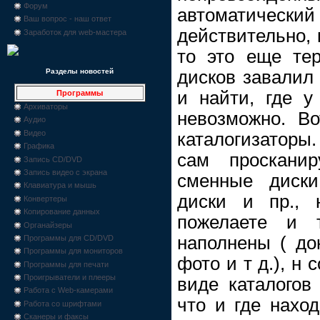
Форум
автоматически
Ваш вопрос - наш ответ
действительно, 
Заработок для web-мастера
то это еще тер
дисков завалил 
Разделы новостей
и найти, где у
Программы
Архиваторы
невозможно. В
Аудио
Видео
каталогизаторы.
Графика
сам проскани
Запись CD/DVD
Запись видео с экрана
сменные диски
Клавиатура и мышь
диски и пр., 
Конвертеры
Копирование данных
пожелаете и 
Органайзеры
наполнены ( док
Программы для CD/DVD
Программы для мониторов
фото и т д.), н 
Программы для печати
Проигрыватели и плееры
виде каталогов
Работа с Web-камерами
что и где нахо
Работа со шрифтами
Сканеры и факсы