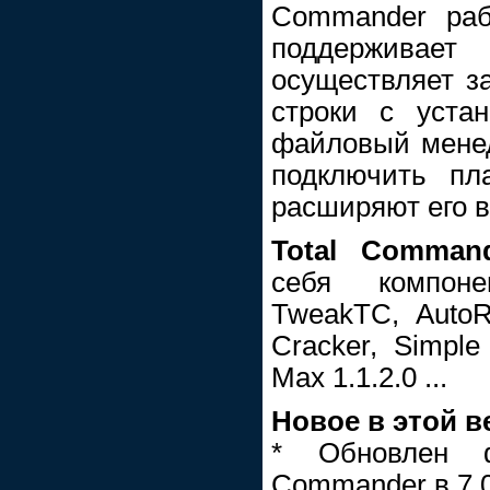
Commander раб
поддержива
осуществляет з
строки с уста
файловый мене
подключить пл
расширяют его 
Total Comman
себя компоне
TweakTC, AutoRu
Cracker, Simple 
Max 1.1.2.0 ...
Новое в этой в
* Обновлен ф
Commander в 7.0