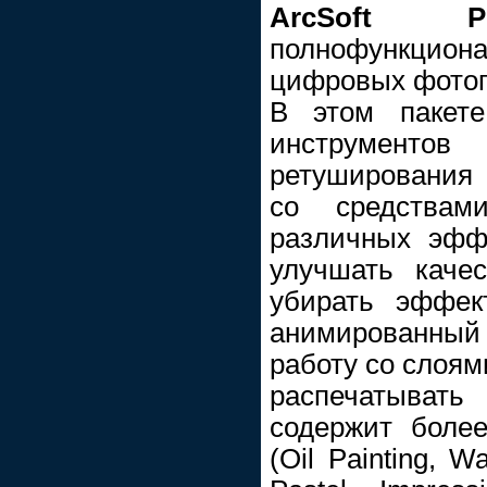
ArcSoft 
полнофункцион
цифровых фото
В этом пакете
инструменто
ретуширования
со средствам
различных эфф
улучшать каче
убирать эффект
анимированны
работу со слоям
распечатыват
содержит боле
(Oil Painting, W