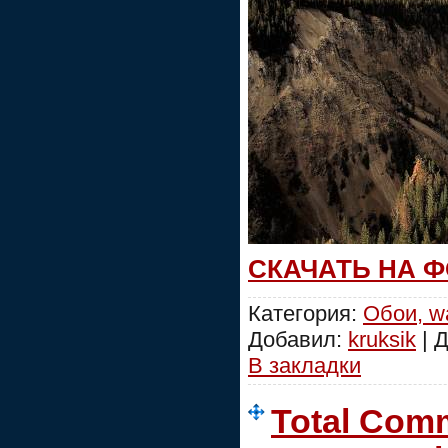
СКАЧАТЬ НА 
Категория:
Обои, wa
Добавил:
kruksik
| 
В закладки
Total Com