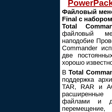
PowerPack 
Файловый мене
Final с наборо
Total Comman
файловый ме
наподобие Прово
Commander испо
две постоянны
хорошо известн
В
Total Comma
поддержка архи
TAR, RAR и AC
расширенные
файлами и ди
перемещение,