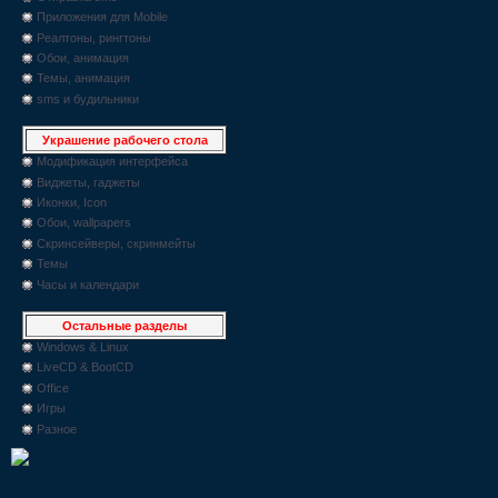
Приложения для Mobile
Реалтоны, рингтоны
Обои, анимация
Темы, анимация
sms и будильники
Украшение рабочего стола
Модификация интерфейса
Виджеты, гаджеты
Иконки, Icon
Обои, wallpapers
Скринсейверы, скринмейты
Темы
Часы и календари
Остальные разделы
Windows & Linux
LiveCD & BootCD
Office
Игры
Разное