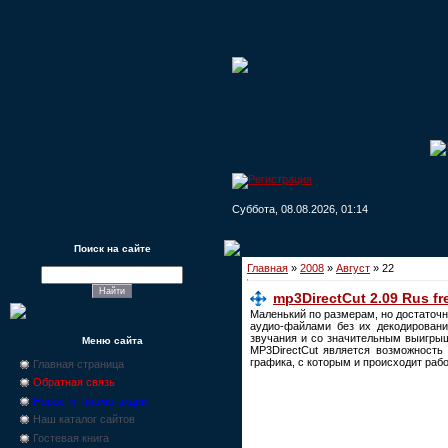
Суббота, 08.08.2026, 01:14
Поиск на сайте
Главная
»
2008
»
Август
»
22
mp3DirectCut 2.09 Rus fr
Маленький по размерам, но достаточн
аудио-файлами без их декодировани
звучания и со значительным выигрыш
Меню сайта
MP3DirectCut является возможность
графика, с которым и происходит раб
Главная страница
Обратная связь
Новости, промо-акции
Наш каталог сайтов
Гостевая книга