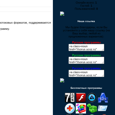
Онлайн всего:
1
Гостей:
1
Пользователей:
0
Наша ссылка
 потоковых форматов, поддерживаются
Мы будем благодарны, если Вы
грамму.
установите у себя нашу ссылку (на
Ваш выбор, любой из
предложенных вариантов):
Русские программы
Русские программы
Русские программы
Бесплатные программы