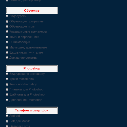
Обучение
Видеоуроки
Обучающие программы
Обучающие игры
Клавиатурные тренажеры
Книги и справочники
Энциклопедии
Малышам, дошкольникам
Школьникам, учителям
Домашние секреты
Photoshop
Видеуроки по фотошопу
Уроки фотошопа
Книги по Photoshop
Плагины для Photoshop
Шаблоны для Photoshop
Дополнения Photoshop
Телефон и смартфон
Android
Soft для Mobile
Отправка sms