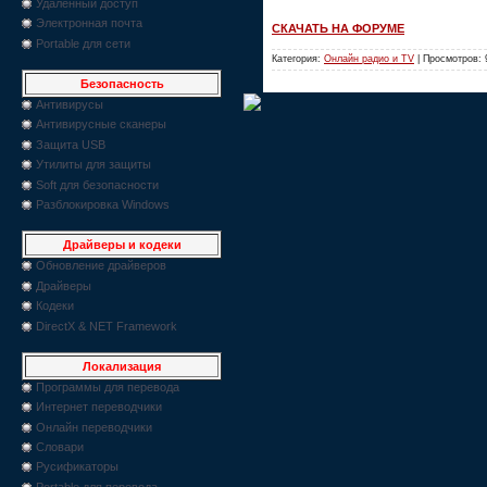
Удаленный доступ
Электронная почта
СКАЧАТЬ НА ФОРУМЕ
Portable для сети
Категория:
Онлайн радио и TV
| Просмотров: 
Безопасность
Антивирусы
Антивирусные сканеры
Защита USB
Утилиты для защиты
Soft для безопасности
Разблокировка Windows
Драйверы и кодеки
Обновление драйверов
Драйверы
Кодеки
DirectX & NET Framework
Локализация
Программы для перевода
Интернет переводчики
Онлайн переводчики
Словари
Русификаторы
Portable для перевода