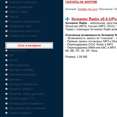
СКАЧАТЬ НА ФОРУМЕ
Очистка от «мусора»
Поиск дубликатов
Категория:
Portable для сети
| Просмотров: 10
Работа с HDD
Реестр
Screamer Radio v0.4.1(Р
Резервное копирование
Screamer Radio
- небольшая, проста
Shoutcast (MP3), Icecast (MP3, OGG),
Управление USB
Также с помощью Screamer Radio мож
Управление работой ОС
Основные возможности Screamer R
Portable для системы
:- Возможность записи не "сначала" -
- Прямая запись потоковых MP3 и Dire
- Перекодировка OGG Vorbis в MP3.
Сеть и интернет
- Перекодировка WMA или AAC в MP3.
Soft для сети
98, ME, NT, 2K, XP, Vista.
FTP
Размер: 1,58 МБ
Torrent
Web-редакторы
Аватары и смайлы
Блокировка рекламы
Браузеры
Закладки и избранное
Контроль трафика
Общение, обмен данными
Онлайн радио и TV
Оптимизация соединения
Программы для скачивания
Скины и плагины