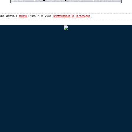
918 | Добавил:
kruksik
| Дата:
22.08.2008
|
Комментарии (0) | В закладки