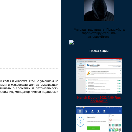
Мы рады вас видеть. Пожалуйста
зарегистрируйтесь или
авторизуйтесь!
Промо-акции
 koi8-r и windows-1251, с умением не
нами и макросами для автоматизации
оминать о событиях и автоматически
рование, менеджер листов подписок и
Kerish Doctor 2022 4.90 Rus
бесплатно