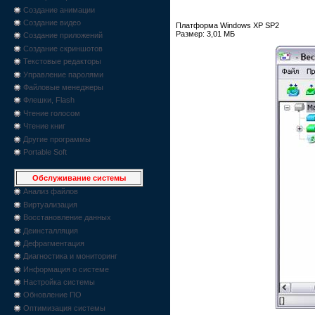
Создание анимации
Создание видео
Платформа Windows XP SP2
Размер: 3,01 МБ
Создание приложений
Создание скриншотов
Текстовые редакторы
Управление паролями
Файловые менеджеры
Флешки, Flash
Чтение голосом
Чтение книг
Другие программы
Portable Soft
Обслуживание системы
Анализ файлов
Виртуализация
Восстановление данных
Деинсталляция
Дефрагментация
Диагностика и мониторинг
Информация о системе
Настройка системы
Обновление ПО
Оптимизация системы