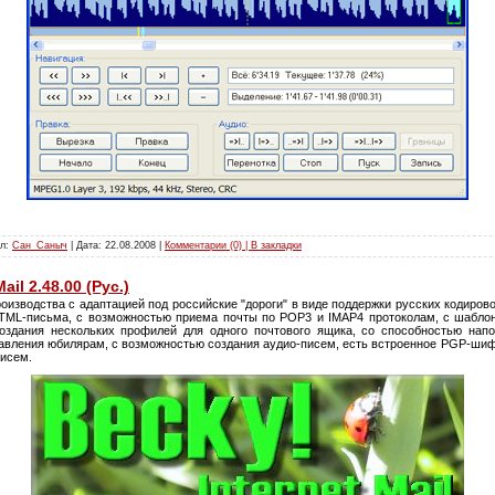
ил:
Сан_Саныч
| Дата:
22.08.2008
|
Комментарии (0) | В закладки
ail 2.48.00 (Рус.)
оизводства с адаптацией под российские "дороги" в виде поддержки русских кодировок
 HTML-письма, с возможностью приема почты по POP3 и IMAP4 протоколам, с шабло
оздания нескольких профилей для одного почтового ящика, со способностью нап
равления юбилярам, с возможностью создания аудио-писем, есть встроенное PGP-шиф
исем.