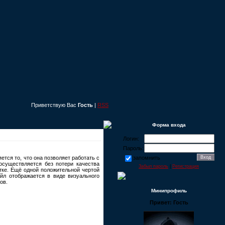
Приветствую Вас
Гость
|
RSS
Форма входа
Логин:
Пароль:
тся то, что она позволяет работать с
запомнить
осуществляется без потери качества
Забыл пароль
|
Регистрация
тке. Ещё одной положительной чертой
йл отображается в виде визуального
ов.
Минипрофиль
Привет: Гость