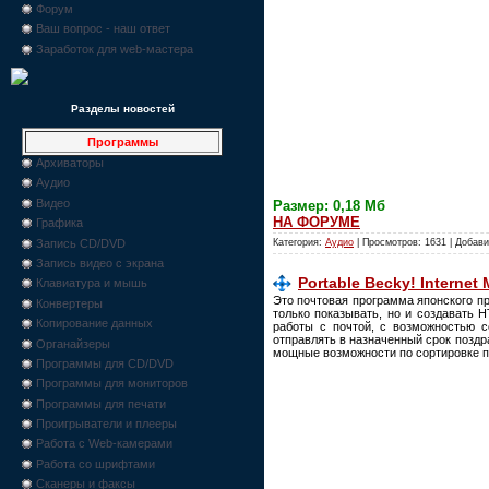
Форум
Ваш вопрос - наш ответ
Заработок для web-мастера
Разделы новостей
Программы
Архиваторы
Аудио
Видео
Размер: 0,18 Мб
НА ФОРУМЕ
Графика
Запись CD/DVD
Категория:
Аудио
| Просмотров: 1631 | Добав
Запись видео с экрана
Portable Becky! Internet M
Клавиатура и мышь
Это почтовая программа японского пр
Конвертеры
только показывать, но и создавать
Копирование данных
работы с почтой, с возможностью с
отправлять в назначенный срок позд
Органайзеры
мощные возможности по сортировке п
Программы для CD/DVD
Программы для мониторов
Программы для печати
Проигрыватели и плееры
Работа с Web-камерами
Работа со шрифтами
Сканеры и факсы