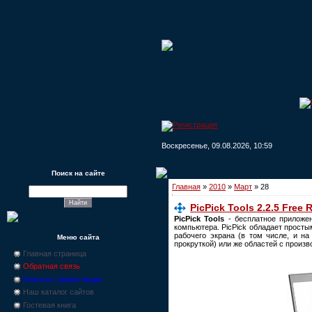
Воскресенье, 09.08.2026, 10:59
Поиск на сайте
Главная
»
2010
»
Март
»
28
PicPick Tools 2.2.5 Free 
PicPick Tools
- бесплатное приложен
компьютера. PicPick обладает прост
рабочего экрана (в том числе, и на
Меню сайта
прокруткой) или же областей с произ
Главная страница
Обратная связь
Новости, промо-акции
Наш каталог сайтов
Гостевая книга