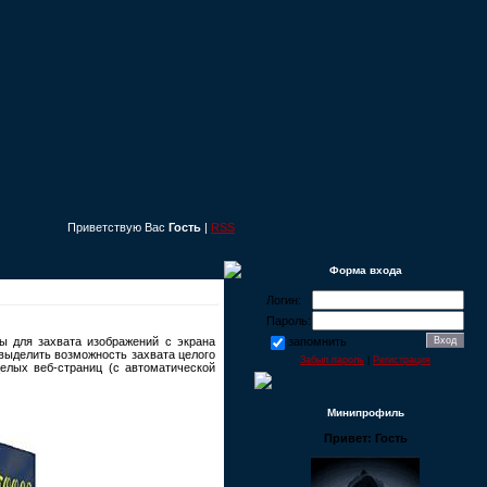
Приветствую Вас
Гость
|
RSS
Форма входа
Логин:
Пароль:
ы для захвата изображений с экрана
запомнить
выделить возможность захвата целого
Забыл пароль
|
Регистрация
целых веб-страниц (с автоматической
Минипрофиль
Привет: Гость