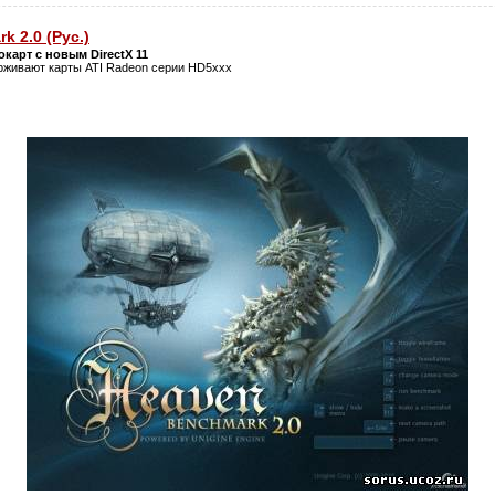
k 2.0 (Рус.)
карт с новым DirectX 11
ерживают карты ATI Radeon серии HD5xxx