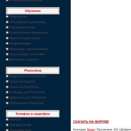
Обучение
Видеоуроки
Обучающие программы
Обучающие игры
Клавиатурные тренажеры
Книги и справочники
Энциклопедии
Малышам, дошкольникам
Школьникам, учителям
Домашние секреты
Photoshop
Видеуроки по фотошопу
Уроки фотошопа
Книги по Photoshop
Плагины для Photoshop
Шаблоны для Photoshop
Дополнения Photoshop
Телефон и смартфон
Android
СКАЧАТЬ НА ФОРУМЕ
Soft для Mobile
Категория:
Видео
| Просмотров: 810 | Добави
Отправка sms