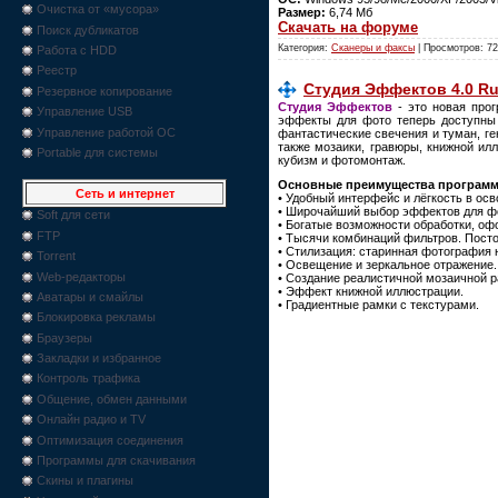
Очистка от «мусора»
Размер:
6,74 Мб
Скачать на форуме
Поиск дубликатов
Категория:
Сканеры и факсы
| Просмотров: 72
Работа с HDD
Реестр
Студия Эффектов 4.0 R
Резервное копирование
Студия Эффектов
- это новая про
Управление USB
эффекты для фото теперь доступны 
Управление работой ОС
фантастические свечения и туман, ге
также мозаики, гравюры, книжной ил
Portable для системы
кубизм и фотомонтаж.
Основные преимущества программ
Сеть и интернет
• Удобный интерфейс и лёгкость в осв
• Широчайший выбор эффектов для фо
Soft для сети
• Богатые возможности обработки, оф
FTP
• Тысячи комбинаций фильтров. Пост
• Стилизация: старинная фотография 
Torrent
• Освещение и зеркальное отражение.
Web-редакторы
• Создание реалистичной мозаичной р
• Эффект книжной иллюстрации.
Аватары и смайлы
• Градиентные рамки с текстурами.
Блокировка рекламы
Браузеры
Закладки и избранное
Контроль трафика
Общение, обмен данными
Онлайн радио и TV
Оптимизация соединения
Программы для скачивания
Скины и плагины