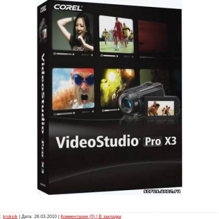
л:
kruksik
| Дата:
28.03.2010
|
Комментарии (0) | В закладки