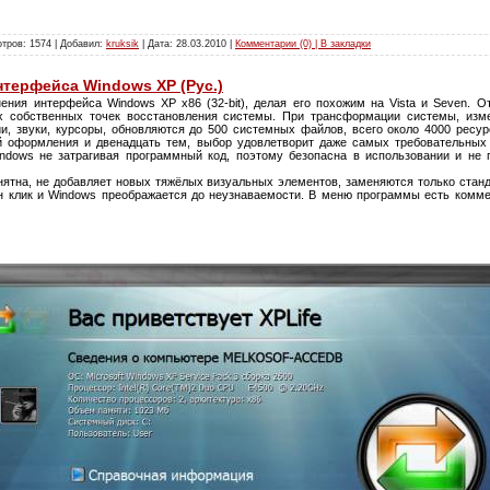
тров: 1574 | Добавил:
kruksik
| Дата:
28.03.2010
|
Комментарии (0) | В закладки
интерфейса Windows XP (Рус.)
ения интерфейса Windows XP x86 (32-bit), делая его похожим на Vista и Seven. 
х собственных точек восстановления системы. При трансформации системы, изме
и, звуки, курсоры, обновляются до 500 системных файлов, всего около 4000 рес
ей оформления и двенадцать тем, выбор удовлетворит даже самых требовательных
ndows не затрагивая программный код, поэтому безопасна в использовании и не 
нятна, не добавляет новых тяжёлых визуальных элементов, заменяются только станд
н клик и Windows преображается до неузнаваемости. В меню программы есть комме