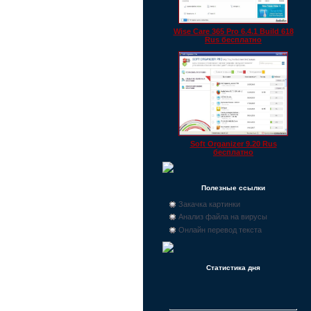
Wise Care 365 Pro 6.4.1 Build 618
Rus бесплатно
Soft Organizer 9.20 Rus
бесплатно
Полезные ссылки
Закачка картинки
Анализ файла на вирусы
Онлайн перевод текста
Статистика дня