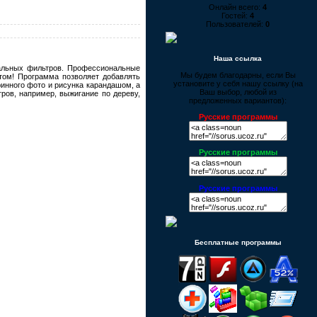
Онлайн всего:
4
Гостей:
4
Пользователей:
0
Наша ссылка
кальных фильтров. Профессиональные
Мы будем благодарны, если Вы
том! Программа позволяет добавлять
установите у себя нашу ссылку (на
ринного фото и рисунка карандашом, а
Ваш выбор, любой из
ров, например, выжигание по дереву,
предложенных вариантов):
Русские программы
Русские программы
Русские программы
Бесплатные программы