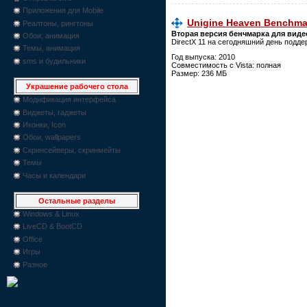
Приложения для Mobile
Unigine Heaven Benchmar
Реалтоны, рингтоны
Вторая версия бенчмарка для видео
Обои, анимация
DirectX 11 на сегодняшний день подд
Темы, анимация
Год выпуска: 2010
sms и будильники
Совместимость с Vista: полная
Размер: 236 МБ
Украшение рабочего стола
Модификация интерфейса
Виджеты, гаджеты
Иконки, Icon
Обои, wallpapers
Скринсейверы, скринмейты
Темы
Часы и календари
Остальные разделы
Windows & Linux
LiveCD & BootCD
Office
Игры
Разное