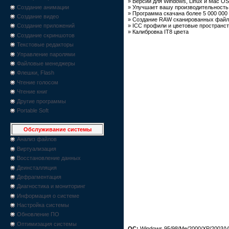
» Версии для Windows, Linux и Mac OS
Создание анимации
» Улучшает вашу производительность
» Программа скачана более 5 000 000
Создание видео
» Создание RAW сканированных файл
» ICC профили и цветовые пространс
Создание приложений
» Калибровка IT8 цвета
Создание скриншотов
Текстовые редакторы
Управление паролями
Файловые менеджеры
Флешки, Flash
Чтение голосом
Чтение книг
Другие программы
Portable Soft
Обслуживание системы
Анализ файлов
Виртуализация
Восстановление данных
Деинсталляция
Дефрагментация
Диагностика и мониторинг
Информация о системе
Настройка системы
Обновление ПО
Оптимизация системы
ОС:
Windows 95/98/Me/2000/XP/2003/Vi