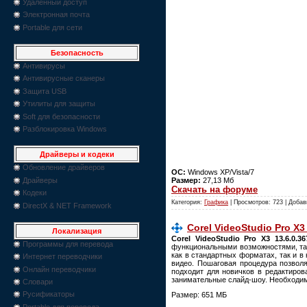
Удаленный доступ
Электронная почта
Portable для сети
Безопасность
Антивирусы
Антивирусные сканеры
Защита USB
Утилиты для защиты
Soft для безопасности
Разблокировка Windows
Драйверы и кодеки
Обновление драйверов
ОС:
Windows XP/Vista/7
Драйверы
Размер:
27,13 Мб
Скачать на форуме
Кодеки
Категория:
Графика
| Просмотров: 723 | Доба
DirectX & NET Framework
Corel VideoStudio Pro X3 
Локализация
Corel VideoStudio Pro X3 13.6.0.36
Программы для перевода
функциональными возможностями, та
как в стандартных форматах, так и в
Интернет переводчики
видео. Пошаговая процедура позволя
Онлайн переводчики
подходит для новичков в редактиро
занимательные слайд-шоу. Необходим
Словари
Русификаторы
Размер: 651 МБ
Portable для перевода