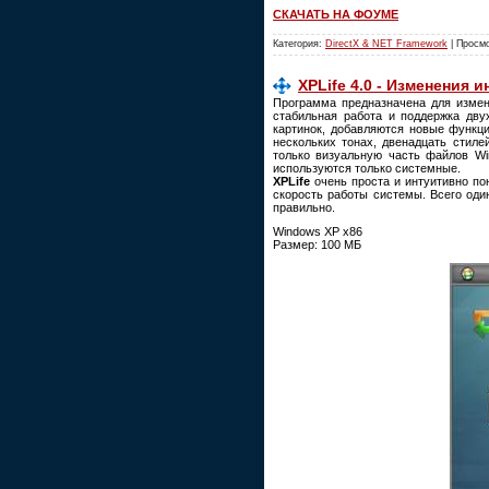
СКАЧАТЬ НА ФОУМЕ
Категория:
DirectX & NET Framework
| Просмо
XPLife 4.0 - Изменения 
Программа предназначена для измен
стабильная работа и поддержка дву
картинок, добавляются новые функци
нескольких тонах, двенадцать стил
только визуальную часть файлов Wi
используются только системные.
XPLife
очень проста и интуитивно по
скорость работы системы. Всего оди
правильно.
Windows XP x86
Размер: 100 МБ