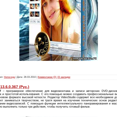
вил:
Непоседа
| Дата:
28.03.2010
|
Комментарии (0) | В закладки
13.6.0.367 (Рус.)
7
– программное обеспечение для видеомонтажа и записи авторских DVD-диско
к и простотой использования. С его помощью можно создавать профессиональные в
 новом формате высокой четкости. Редактор VideoStudio содержит все необходимое 
ет заниматься творчеством, не тратя время на изучение технических основ реда
вании видеозаписей. С помощью функции интеллектуального панорамирования и ма
о выполнить только три действия, чтобы получить готовый фильм.