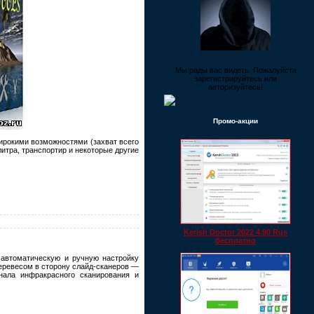
Мы рады вас видеть. Пожалуйста
зарегистрируйтесь или
авторизуйтесь!
Промо-акции
ирокими возможностями (захват всего
алитра, транспортир и некоторые другие
Kerish Doctor 2022 4.90 Rus
бесплатно
 автоматическую и ручную настройку
еревесом в сторону слайд-сканеров —
канала инфракрасного сканирования и