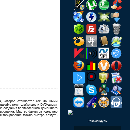
в, которое отличается как мощными
идеофильмы, слайд-шоу и DVD-диски,
для создания великолепного домашнего
ктирования. Мастер фильмов идеально
сштабирования можно быстро создать
Рекомендуем