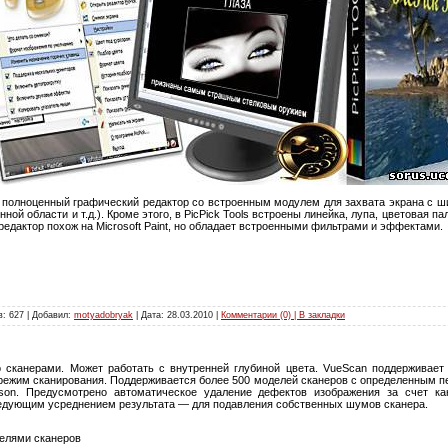
 полноценный графический редактор со встроенным модулем для захвата экрана с ш
нной области и т.д.). Кроме этого, в PicPick Tools встроены линейка, лупа, цветовая п
едактор похож на Microsoft Paint, но обладает встроенными фильтрами и эффектами.
: 627 | Добавил:
motyadobryak
| Дата:
28.03.2010
|
Комментарии (0) | В закладки
 сканерами. Может работать с внутренней глубиной цвета. VueScan поддерживает
режим сканирования. Поддерживается более 500 моделей сканеров с определенным п
, Epson. Предусмотрено автоматическое удаление дефектов изображения за счет 
едующим усреднением результата — для подавления собственных шумов сканера.
делями сканеров