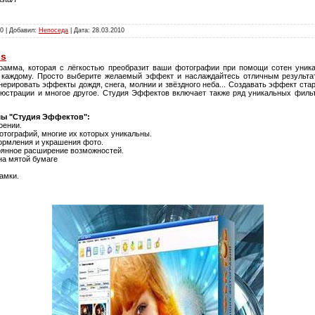
0 | Добавил:
Непоседа
| Дата:
28.03.2010
us
грамма, которая с лёгкостью преобразит ваши фотографии при помощи сотен уни
каждому. Просто выберите желаемый эффект и наслаждайтесь отличным результа
нерировать эффекты дождя, снега, молнии и звёздного неба... Создавать эффект ста
люстрации и многое другое. Студия Эффектов включает также ряд уникальных фильт
ы "Студия Эффектов":
оении.
тографий, многие их которых уникальны.
ормления и украшения фото.
оянное расширение возможностей.
на мятой бумаге
амки.