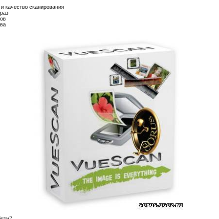
 и качество сканирования
 раз
ов
тва
sta/7