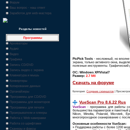
Форум
Ваш вопрос - наш ответ
Заработок для web-мастера
Разделы новостей
Программы
Архиваторы
Аудио
Видео
PicPick Tools
- несложный, но вполне
Графика
экрана, только активного окна, выделе
Запись CD/DVD
полезные инструменты. Графический р
Запись видео с экрана
ОС: Windows XP/Vista/7
Клавиатура и мышь
Размер:
2.7 Мб
Конвертеры
Скачать на форуме
Копирование данных
Органайзеры
Категория:
Создание скриншотов
| Просмотров
Программы для CD/DVD
VueScan Pro 8.6.22 Rus
Программы для мониторов
VueScan
- программа для работы со
Программы для печати
большинства параметров и пакетный 
Проигрыватели и плееры
Nikon, Minolta, Polaroid, Microtek
многопроходное сканирование с посл
Работа с Web-камерами
Работа со шрифтами
Основные особенности VueScan:
» Поддержка работы с более 1200 мо
Сканеры и факсы