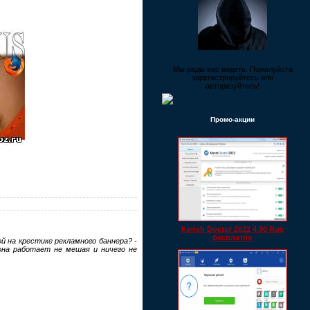
Мы рады вас видеть. Пожалуйста
зарегистрируйтесь или
авторизуйтесь!
Промо-акции
Kerish Doctor 2022 4.90 Rus
бесплатно
й на крестике рекламного баннера? -
 она работает не мешая и ничего не