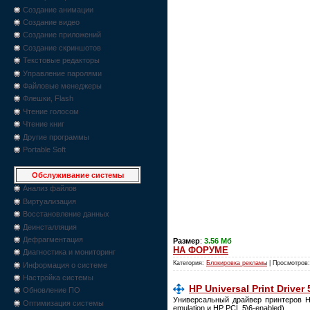
Создание анимации
Создание видео
Создание приложений
Создание скриншотов
Текстовые редакторы
Управление паролями
Файловые менеджеры
Флешки, Flash
Чтение голосом
Чтение книг
Другие программы
Portable Soft
Обслуживание системы
Анализ файлов
Виртуализация
Восстановление данных
Деинсталляция
Дефрагментация
Размер
:
3.56 Мб
НА ФОРУМЕ
Диагностика и мониторинг
Категория:
Блокировка рекламы
| Просмотров:
Информация о системе
Настройка системы
HP Universal Print Driver 
Обновление ПО
Универсальный драйвер принтеров He
Оптимизация системы
emulation и HP PCL 5\6-enabled).