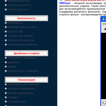
Удаленный доступ
SMPlayer
- мощный мультимедиа про
Электронная почта
дополнительных кодеках. Также умеет
для мультимедийного проигрывателя 
Portable для сети
(поддержка различных фильтров). Од
откроете фильм - воспроизведение про
Безопасность
Антивирусы
Антивирусные сканеры
Защита USB
Утилиты для защиты
Soft для безопасности
Разблокировка Windows
Драйверы и кодеки
Обновление драйверов
Драйверы
Кодеки
DirectX & NET Framework
Локализация
Программы для перевода
Интернет переводчики
Онлайн переводчики
Словари
Русификаторы
Portable для перевода