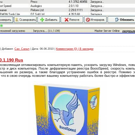
 | Добавил:
Сан_Саныч
| Дата:
06.06.2010
|
Комментарии (0) | В закладки
0.1.190 Rus
позволяющая оптимизировать компьютерную память, ускорить загрузку Windows, повыс
реестр и диск компьютера. После дефрагментации реестра BoostSpeed, скорость комп
ньшения их размера, а также благодаря устранению ошибок в реестре. Помимо э
, что в свою очередь позволит вашему компьютеру работать более быстро и эффектив