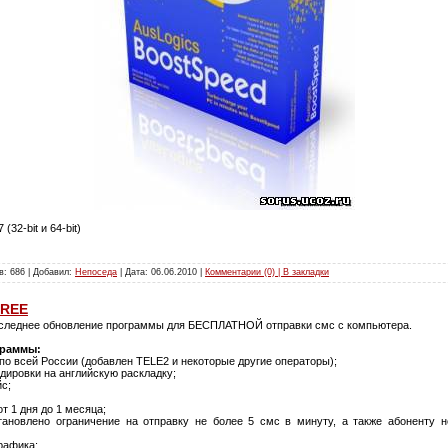
(32-bit и 64-bit)
в: 686 | Добавил:
Непоседа
| Дата:
06.06.2010
|
Комментарии (0) | В закладки
FREE
следнее обновление программы для БЕСПЛАТНОЙ отправки смс с компьютера.
граммы:
по всей России (добавлен TELE2 и некоторые другие операторы);
дировки на английскую раскладку;
с;
т 1 дня до 1 месяца;
тановлено ограничение на отправку не более 5 смс в минуту, а также абоненту н
рафика;