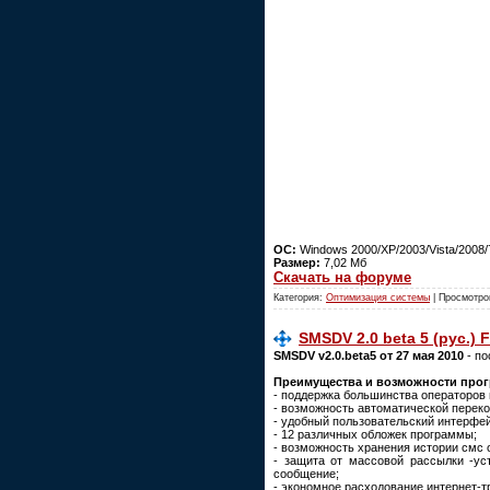
ОС:
Windows 2000/XP/2003/Vista/2008/7 
Размер:
7,02 Мб
Скачать на форуме
Категория:
Оптимизация системы
| Просмотро
SMSDV 2.0 beta 5 (рус.) 
SMSDV v2.0.beta5 от 27 мая 2010
- по
Преимущества и возможности про
- поддержка большинства операторов 
- возможность автоматической переко
- удобный пользовательский интерфей
- 12 различных обложек программы;
- возможность хранения истории смс о
- защита от массовой рассылки -ус
сообщение;
- экономное расходование интернет-т