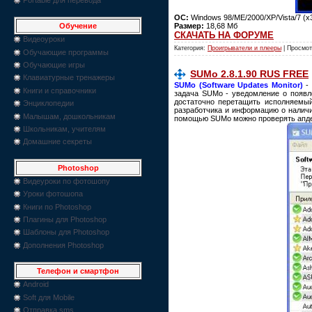
ОС:
Windows 98/ME/2000/XP/Vista/7 (x
Размер:
18,68 Мб
Обучение
СКАЧАТЬ НА ФОРУМЕ
Видеоуроки
Категория:
Проигрыватели и плееры
| Просмот
Обучающие программы
Обучающие игры
SUMo 2.8.1.90 RUS FREE
Клавиатурные тренажеры
SUMo (Software Updates Monitor)
- 
Книги и справочники
задача SUMo - уведомление о появле
достаточно перетащить исполняемый
Энциклопедии
разработчика и информацию о наличи
Малышам, дошкольникам
помощью SUMo можно проверять апдей
Школьникам, учителям
Домашние секреты
Photoshop
Видеуроки по фотошопу
Уроки фотошопа
Книги по Photoshop
Плагины для Photoshop
Шаблоны для Photoshop
Дополнения Photoshop
Телефон и смартфон
Android
Soft для Mobile
Отправка sms