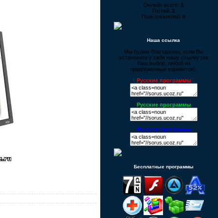
Онлайн всего:
3
Гостей:
3
Пользователей:
0
Наша ссылка
Мы будем благодарны, если Вы
установите у себя нашу ссылку (на
Ваш выбор, любой из
предложенных вариантов):
Русские программы
Русские программы
Русские программы
Бесплатные программы