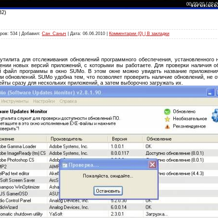
32)
ров: 534 | Добавил:
Сан_Саныч
| Дата:
06.06.2010
|
Комментарии (0) | В закладки
утилита для отслеживания обновлений программного обеспечения, установленного 
нии новых версий приложений, с которыми вы работаете. Для проверки наличия о
 файл программы в окно SUMo. В этом окне можно увидеть название приложения
и обновлений. SUMo удобна тем, что позволяет проверить наличие обновлений, не 
ты сразу для нескольких приложений, а затем выборочно загружать их.