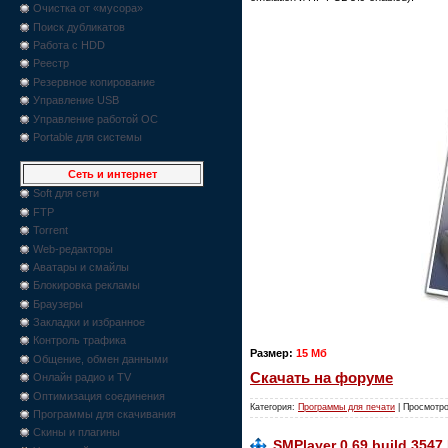
Очистка от «мусора»
Поиск дубликатов
Работа с HDD
Реестр
Резервное копирование
Управление USB
Управление работой ОС
Portable для системы
Сеть и интернет
Soft для сети
FTP
Torrent
Web-редакторы
Аватары и смайлы
Блокировка рекламы
Браузеры
Закладки и избранное
Контроль трафика
Размер:
15 Mб
Общение, обмен данными
Скачать на форуме
Онлайн радио и TV
Оптимизация соединения
Категория:
Программы для печати
| Просмотро
Программы для скачивания
Скины и плагины
SMPlayer 0.69 build 354