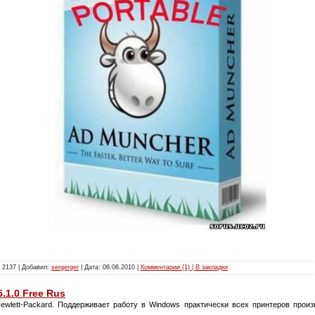
 2137 | Добавил:
sergerger
| Дата:
06.06.2010
|
Комментарии (1) | В закладки
5.1.0 Free Rus
wlett-Packard. Поддерживает работу в Windows практически всех принтеров произв