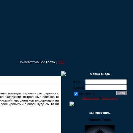
Приветствую Вас
Гость
|
RSS
Форма входа
Логин:
Пароль:
ваши закладки, пароли и расширения с
запомнить
у со вкладками, встроенные поисковые
Забыл пароль
|
Регистрация
 никакой персональной информации на
 расширениями с собой куда бы то ни
Минипрофиль
Привет: Гость