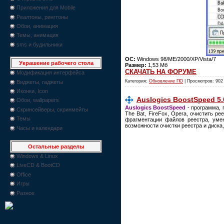
Приложения для Mobile
Реалтоны, рингтоны
Обои, анимация
Темы, анимация
sms и будильники
ОС:
Windows 98/ME/2000/XP/Vista/7
Украшение рабочего стола
Размер:
1,53 Мб
СКАЧАТЬ НА ФОРУМЕ
Модификация интерфейса
Категория:
Обновление ПО
| Просмотров: 902
Виджеты, гаджеты
Иконки, Icon
Auslogics BoostSpeed 5.
Обои, wallpapers
Auslogics BoostSpeed
- программа, 
Скринсейверы, скринмейты
The Bat, FireFox, Opera, очистить 
Темы
фрагментации файлов реестра, уме
возможности очистки реестра и диска
Часы и календари
Остальные разделы
Windows & Linux
LiveCD & BootCD
Office
Игры
Разное