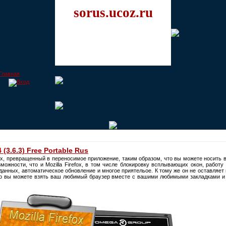
sorus.ucoz.ru
4 (3.6.3) Free Portable Rus
fox, превращенный в переносимое приложение, таким образом, что вы можете носить 
можности, что и Mozilla Firefox, в том числе блокировку всплывающих окон, работ
данных, автоматическое обновление и многое приятельое. К тому же он не оставляет
то вы можете взять ваш любимый браузер вместе с вашими любимыми закладками и