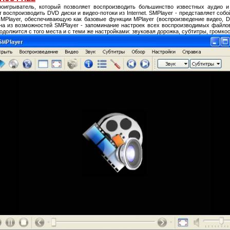
игрыватель, который позволяет воспроизводить большинство известных аудио и
 воспроизводить DVD диски и видео-потоки из Internet. SMPlayer - представляет со
MPlayer, обеспечивающую как базовые функции MPlayer (воспроизведение видео, 
на из возможностей SMPlayer - запоминание настроек всех воспроизводимых файлов
должится с того места и с теми же настройками: звуковая дорожка, субтитры, громкос