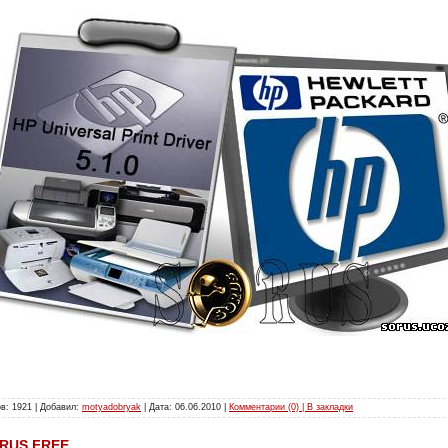
в: 1921 | Добавил:
motyadobryak
| Дата:
06.06.2010
|
Комментарии (0) | В закладки
7 RUS FREE