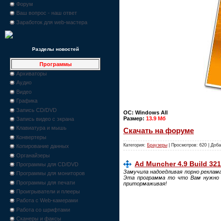
Форум
Ваш вопрос - наш ответ
Заработок для web-мастера
Разделы новостей
Программы
Архиваторы
Аудио
Видео
Графика
Запись CD/DVD
ОС: Windows All
Размер:
13.9 Mб
Запись видео с экрана
Клавиатура и мышь
Скачать на форуме
Конвертеры
Категория:
Браузеры
| Просмотров: 620 | Доб
Копирование данных
Органайзеры
Ad Muncher 4.9 Build 321
Программы для CD/DVD
Замучила надоедливая порно реклама
Программы для мониторов
Эта программа то что Вам нужно пр
Программы для печати
притормаживая!
Проигрыватели и плееры
Работа с Web-камерами
Работа со шрифтами
Сканеры и факсы