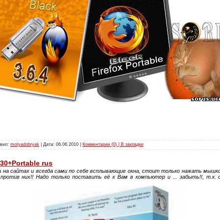
авил:
motyadobryak
| Дата:
06.06.2010
|
Комментарии (0) | В закладки
30+Portable rus
 на сайтах и всегда сами по себе всплывающие окна, стоит только нажать мышко
отив них!! Надо только поставить её к Вам в компьютер и ... забыть!!, т.к.