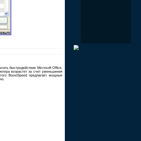
ить быстродействие Microsoft Office,
ьютера возрастет за счет уменьшения
того BoostSpeed предлагает мощные
но.