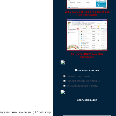
Wise Care 365 Pro 6.4.1 Build 618
Rus бесплатно
Soft Organizer 9.20 Rus
бесплатно
Полезные ссылки
Закачка картинки
Анализ файла на вирусы
Онлайн перевод текста
Статистика дня
одства этой компании (HP postscript