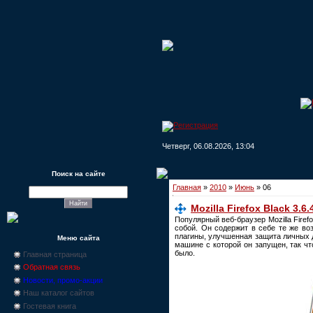
Четверг, 06.08.2026, 13:04
Поиск на сайте
Главная
»
2010
»
Июнь
»
06
Mozilla Firefox Black 3.6.
Популярный веб-браузер Mozilla Fire
собой. Он содержит в себе те же воз
плагины, улучшенная защита личных 
Меню сайта
машине с которой он запущен, так ч
было.
Главная страница
Обратная связь
Новости, промо-акции
Наш каталог сайтов
Гостевая книга