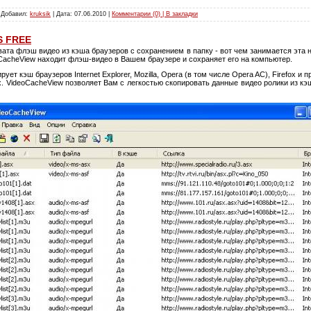
| Добавил:
kruksik
| Дата:
07.06.2010
|
Комментарии (0) | В закладки
S FREE
вата флэш видео из кэша браузеров с сохранением в папку - вот чем занимается эта 
CacheView находит флэш-видео в Вашем браузере и сохраняет его на компьютер.
ует кэш браузеров Internet Explorer, Mozilla, Opera (в том числе Opera AC), Firefox и 
. VideoCacheView позволяет Вам с легкостью скопировать данные видео ролики из к