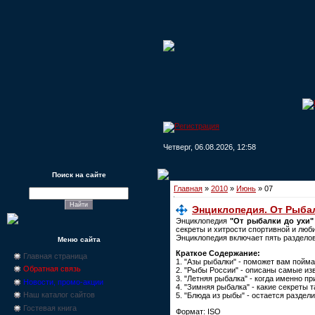
Четверг, 06.08.2026, 12:58
Поиск на сайте
Главная
»
2010
»
Июнь
»
07
Энциклопедия. От Рыба
Энциклопедия
"От рыбалки до ухи"
секреты и хитрости спортивной и люб
Энциклопедия включает пять разделов,
Меню сайта
Краткое Содержание:
Главная страница
1. "Азы рыбалки" - поможет вам пойм
Обратная связь
2. "Рыбы России" - описаны самые из
3. "Летняя рыбалка" - когда именно п
Новости, промо-акции
4. "Зимняя рыбалка" - какие секреты 
Наш каталог сайтов
5. "Блюда из рыбы" - остается разде
Гостевая книга
Формат: ISO