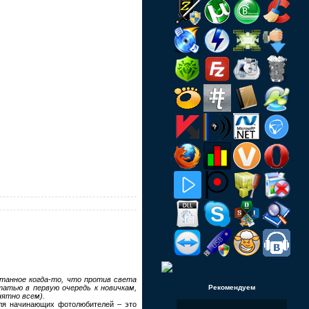
итанное когда-то, что против света
Рекомендуем
атью в первую очередь к новичкам,
нятно всем).
ля начинающих фотолюбителей – это