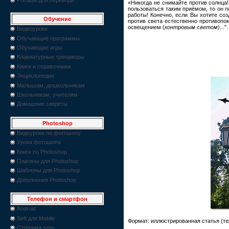
«Никогда не снимайте против солнца
пользоваться таким приёмом, то он 
работы! Конечно, если Вы хотите соз
Обучение
против света естественно противопо
освещением (
контровым светом
)...".
Видеоуроки
Обучающие программы
Обучающие игры
Клавиатурные тренажеры
Книги и справочники
Энциклопедии
Малышам, дошкольникам
Школьникам, учителям
Домашние секреты
Photoshop
Видеуроки по фотошопу
Уроки фотошопа
Книги по Photoshop
Плагины для Photoshop
Шаблоны для Photoshop
Дополнения Photoshop
Телефон и смартфон
Android
Soft для Mobile
Формат: иллюстрированная статья (те
Отправка sms