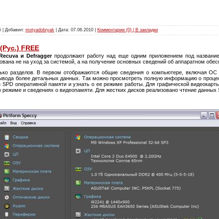
5 | Добавил:
motyadobryak
| Дата:
07.06.2010
|
Комментарии (0) | В закладки
 (Рус.) FREE
Recuva и Defragger
продолжают работу над еще одним приложением под назван
ована не на уход за системой, а на получение основных сведений об аппаратном обе
ько разделов. В первом отображаются общие сведения о компьютере, включая ОС
ывода более детальных данных. Так можно просмотреть полную информацию о процес
з SPD оперативной памяти и узнать о ее режиме работы. Для графической видеокарт
 режиме и сведениях о видеопамяти. Для жестких дисков реализовано чтение данных S