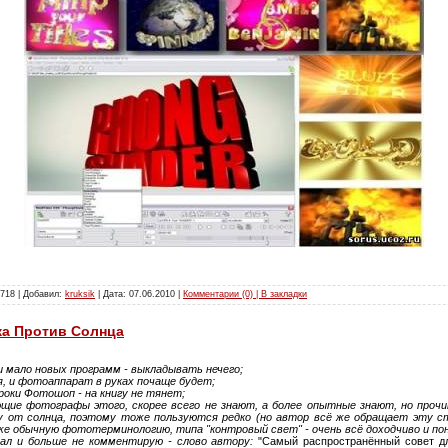
718 | Добавил:
kruksik
| Дата:
07.06.2010
|
Комментарии (0) | В закладки
а Против Солнца
 мало новых программ - выкладывать нечего;
я, и фотоаппарат в руках почаще будет;
оки Фотошоп - на книгу не тянет;
щие фотографы этого, скорее всего не знают, а более опытные знают, но проч
у от солнца, поэтому тоже пользуются редко (но автор всё же обращает эту ст
же обычную фототерминологию, типа "контровый свет" - очень всё доходчиво и по
вал и больше не комментирую - слово автору:
"Самый распространённый совет д