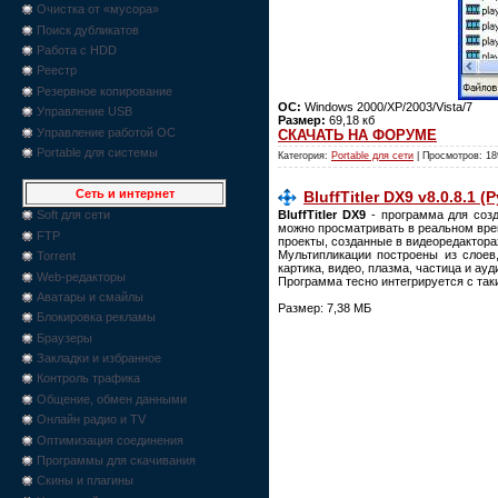
Очистка от «мусора»
Поиск дубликатов
Работа с HDD
Реестр
Резервное копирование
ОС:
Windows 2000/XP/2003/Vista/7
Управление USB
Размер:
69,18 кб
Управление работой ОС
СКАЧАТЬ НА ФОРУМЕ
Portable для системы
Категория:
Portable для сети
| Просмотров: 18
Сеть и интернет
BluffTitler DX9 v8.0.8.1 (Р
BluffTitler DX9
- программа для созд
Soft для сети
можно просматривать в реальном врем
FTP
проекты, созданные в видеоредакторах, 
Мультипликации построены из слоев, 
Torrent
картика, видео, плазма, частица и ау
Web-редакторы
Программа тесно интегрируется с таким
Аватары и смайлы
Размер: 7,38 МБ
Блокировка рекламы
Браузеры
Закладки и избранное
Контроль трафика
Общение, обмен данными
Онлайн радио и TV
Оптимизация соединения
Программы для скачивания
Скины и плагины