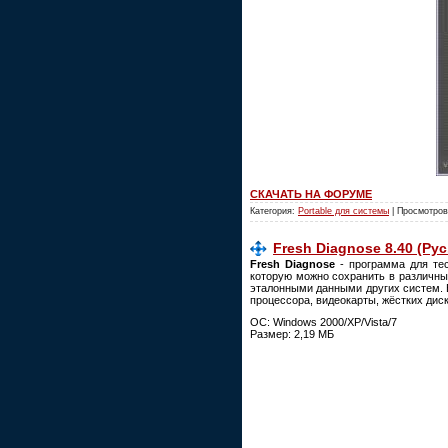
СКАЧАТЬ НА ФОРУМЕ
Категория:
Portable для системы
| Просмотров
Fresh Diagnose 8.40 (Рус
Fresh Diagnose
- программа для те
которую можно сохранить в различны
эталонными данными других систем. 
процессора, видеокарты, жёстких диск
ОС: Windows 2000/XP/Vista/7
Размер: 2,19 МБ