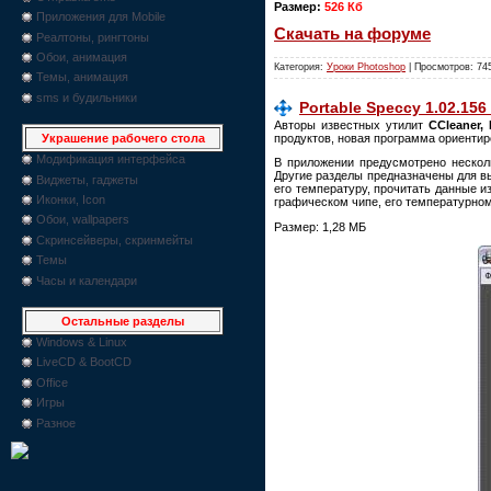
Размер:
526 Кб
Приложения для Mobile
Скачать на форуме
Реалтоны, рингтоны
Обои, анимация
Категория:
Уроки Photoshop
| Просмотров: 74
Темы, анимация
sms и будильники
Рortable Speccy 1.02.156
Авторы известных утилит
CCleaner, 
продуктов, новая программа ориентир
Украшение рабочего стола
Модификация интерфейса
В приложении предусмотрено нескол
Другие разделы предназначены для в
Виджеты, гаджеты
его температуру, прочитать данные и
Иконки, Icon
графическом чипе, его температурном
Обои, wallpapers
Размер: 1,28 МБ
Скринсейверы, скринмейты
Темы
Часы и календари
Остальные разделы
Windows & Linux
LiveCD & BootCD
Office
Игры
Разное