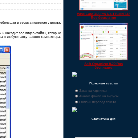
Wise Care 365 Pro 6.4.1 Build 618
Rus бесплатно
небольшая и весьма полезная утилита.
пр. и находит все видео файлы, которые
эша в любую папку вашего компьютера.
Soft Organizer 9.20 Rus
бесплатно
Полезные ссылки
Закачка картинки
Анализ файла на вирусы
Онлайн перевод текста
Статистика дня