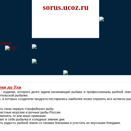
sorus.ucoz.ru
лки до Ухи
- издание, которого долго ждали начинающие рыбаки и профессионалы рыбной ловл
ительской рыбалки.
 в которых создатели продукта постарались наиболее полно отразить все аспекты рыб
ать свою первую «трофейную» рыбу.
вестные морские и речные рыбы России.
рименять те или иные приманки.
таит в себе рыбалка в холодные зимние дни.
лить радость рыбной ловли со своими близкими и угостить их вкусными блюдами.