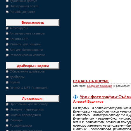
Удаленный доступ
Электронная почта
Portable для сети
Безопасность
Антивирусы
Антивирусные сканеры
Защита USB
Утилиты для защиты
Soft для безопасности
Разблокировка Windows
Драйверы и кодеки
Обновление драйверов
Драйверы
СКАЧАТЬ НА ФОРУМЕ
Кодеки
Категория:
Создание анимации
| Просмотров: 
DirectX & NET Framework
Урок фотографии:Съёмк
Локализация
Алексей Будников
Программы для перевода
Во-первых - в сети катастрофически
Интернет переводчики
Во-вторых - период отпусков началс
Онлайн переводчики
В-третьих - помещаю почему-то в ур
В-четвёртых - рекомендую: начинаю
Словари
низ-з-я, автоматом отводит камер
поэтому намерено не использует да
Русификаторы
В-пятых - посоветовал, рекомендо
Portable для перевода