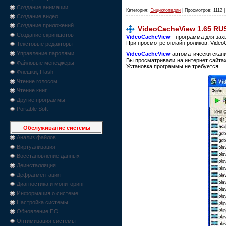
Создание анимации
Категория:
Энциклопедии
| Просмотров: 1112 
Создание видео
Создание приложений
VideoCacheView 1.65 RU
Создание скриншотов
VideoCacheView
- программа для зах
При просмотре онлайн роликов, Video
Текстовые редакторы
Управление паролями
VideoCacheView
автоматически сканир
Вы просматривали на интернет сайтах
Файловые менеджеры
Установка программы не требуется.
Флешки, Flash
Чтение голосом
Чтение книг
Другие программы
Portable Soft
Обслуживание системы
Анализ файлов
Виртуализация
Восстановление данных
Деинсталляция
Дефрагментация
Диагностика и мониторинг
Информация о системе
Настройка системы
Обновление ПО
Оптимизация системы