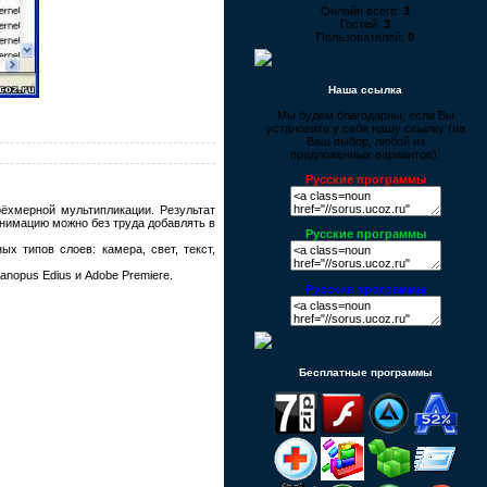
Онлайн всего:
3
Гостей:
3
Пользователей:
0
Наша ссылка
Мы будем благодарны, если Вы
установите у себя нашу ссылку (на
Ваш выбор, любой из
предложенных вариантов):
Русские программы
ёхмерной мультипликации. Результат
анимацию можно без труда добавлять в
Русские программы
ых типов слоев: камера, свет, текст,
Canopus Edius и Adobe Premiere.
Русские программы
Бесплатные программы