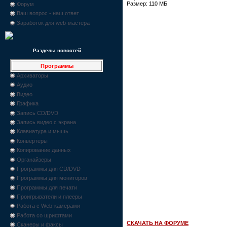
Размер: 110 МБ
Форум
Ваш вопрос - наш ответ
Заработок для web-мастера
Разделы новостей
Программы
Архиваторы
Аудио
Видео
Графика
Запись CD/DVD
Запись видео с экрана
Клавиатура и мышь
Конвертеры
Копирование данных
Органайзеры
Программы для CD/DVD
Программы для мониторов
Программы для печати
Проигрыватели и плееры
Работа с Web-камерами
Работа со шрифтами
СКАЧАТЬ НА ФОРУМЕ
Сканеры и факсы