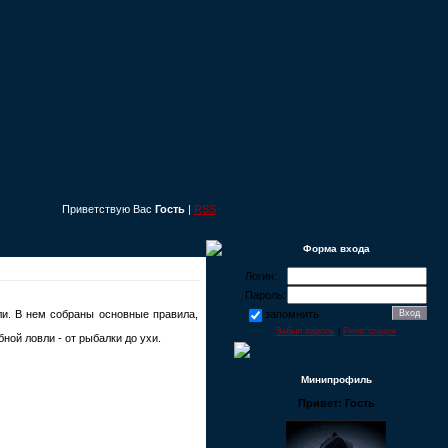
Приветствую Вас
Гость
|
RSS
Форма входа
Логин:
Пароль:
и. В нем собраны основные правила,
запомнить
Забыл пароль
|
Регистрация
ной ловли - от рыбалки до ухи.
Минипрофиль
Привет: Гость