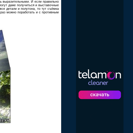
нь выразительными. И если правильно
могут даже получиться и выставочные
все детали и полутона, то тут съёмка
 раз можно поработать и с противным