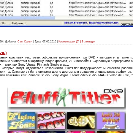
96 | Добавил:
Сан_Саныч
| Дата:
07.06.2010
|
Комментарии (0) | В закладки
ус.)
ания красивых текстовых эффектов применяемых при DVD - авторинге, а также тр
ени с экспортом в картинку, видео формат, VJ и вебсайты. Сделанную в программе 
таких как Sony Vegas, Pinnacle Studio и др...
которые могут отделяться независимо. BluffTitler поддерживает множество различн
дио и т.д. Слои могут быть связаны друг с другом для создания специальных эффектов.
и пакетами как: Pinnacle Studio, Sony Vegas, Ulead VideoStudio, MAGIX video deLuxe, 