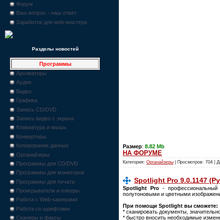
Форум
Ваш вопрос - наш ответ
Заработок для web-мастера
Разделы новостей
Программы
Архиваторы
Аудио
Видео
Графика
Запись CD/DVD
Запись видео с экрана
Клавиатура и мышь
Конвертеры
Копирование данных
Размер
:
8.82 Mb
НА ФОРУМЕ
Органайзеры
Категория:
Органайзеры
| Просмотров: 704 | 
Программы для CD/DVD
Программы для мониторов
Spotlight Pro 9.0.1147 (Ру
Программы для печати
Spotlight Pro
- профессиональный 
Проигрыватели и плееры
полутоновыми и цветными изображени
Работа с Web-камерами
При помощи Spotlight вы сможете:
Работа со шрифтами
* сканировать документы, значительн
* быстро вносить необходимые измен
Сканеры и факсы