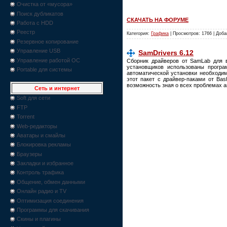
Очистка от «мусора»
Поиск дубликатов
СКАЧАТЬ НА ФОРУМЕ
Работа с HDD
Реестр
Категория:
Графика
| Просмотров: 1766 | Доб
Резервное копирование
Управление USB
SamDrivers 6.12
Управление работой ОС
Сборник драйверов от SamLab для 
установщиков использованы программ
Portable для системы
автоматической установки необходи
этот пакет с драйвер-паками от Bas
возможность зная о всех проблемах 
Сеть и интернет
Soft для сети
FTP
Torrent
Web-редакторы
Аватары и смайлы
Блокировка рекламы
Браузеры
Закладки и избранное
Контроль трафика
Общение, обмен данными
Онлайн радио и TV
Оптимизация соединения
Программы для скачивания
Скины и плагины