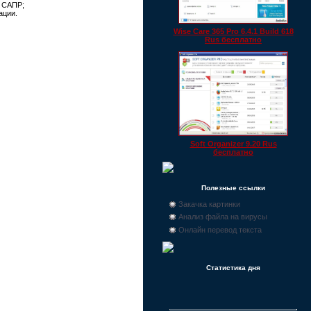
й САПР;
ации.
Wise Care 365 Pro 6.4.1 Build 618
Rus бесплатно
Soft Organizer 9.20 Rus
бесплатно
Полезные ссылки
Закачка картинки
Анализ файла на вирусы
Онлайн перевод текста
Статистика дня