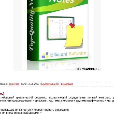
Добавил:
sergerger
| Дата:
17.06.2010
|
Комментарии (0) | В закладки
с.)
гибридный графический редактор, позволяющий осуществить полный комплекс 
ями: отсканированными чертежами, картами, схемами и другими графическими мате
о повышать их качество и корректировать искажения;
ения в сканированный документ;