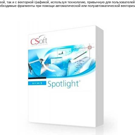
вой, так и с векторной графикой, используя технологию, привычную для пользователе
необходимые фрагменты при помощи автоматической или полуавтоматической векториз