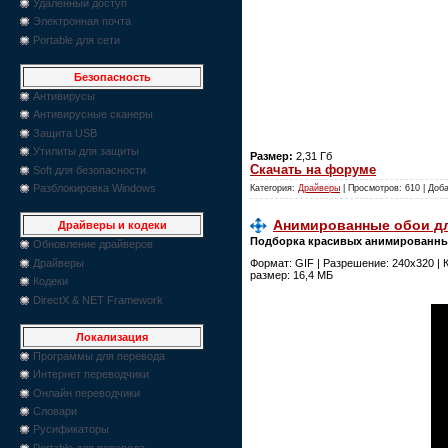
Удаленный доступ
Электронная почта
Portable для сети
Безопасность
Антивирусы
Антивирусные сканеры
Защита USB
Утилиты для защиты
Размер:
2,31 Гб
Скачать на форуме
Soft для безопасности
Разблокировка Windows
Категория:
Драйверы
| Просмотров: 610 | Доб
Анимированные обои д
Драйверы и кодеки
Подборка красивых анимированных
Обновление драйверов
Драйверы
Формат: GIF | Разрешение: 240x320 | К
размер: 16,4 МБ
Кодеки
DirectX & NET Framework
Локализация
Программы для перевода
Интернет переводчики
Онлайн переводчики
Словари
Русификаторы
Portable для перевода