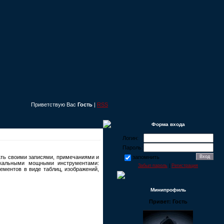
Приветствую Вас
Гость
|
RSS
Форма входа
Логин:
Пароль:
вать своими записями, примечаниями и
запомнить
никальными мощными инструментами:
Забыл пароль
|
Регистрация
ементов в виде таблиц, изображений,
Минипрофиль
Привет: Гость