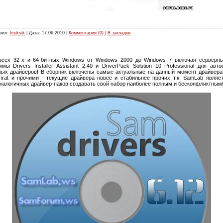
авил:
kruksik
| Дата:
17.06.2010
|
Комментарии (0) | В закладки
всех 32-х и 64-битных Windows от Windows 2000 до Windows 7 включая серверны
ы Drivers Installer Assistant 2.40 и DriverPack Solution 10 Professional для ав
мых драйверов! В сборник включены самые актуальные на данный момент драйвера
hrat и прочими - текущие драйвера новее и стабильнее прочих т.к. SamLab явля
аналогичных драйвер-паков создавать свой набор наиболее полным и бесконфликтным