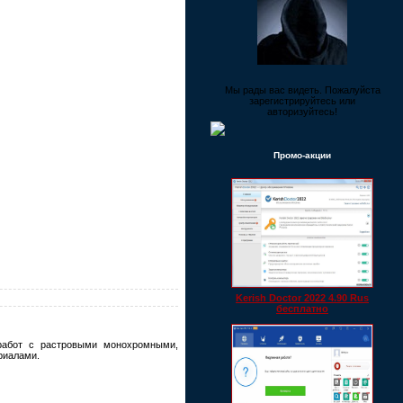
Мы рады вас видеть. Пожалуйста
зарегистрируйтесь или
авторизуйтесь!
Промо-акции
Kerish Doctor 2022 4.90 Rus
бесплатно
работ с растровыми монохромными,
риалами.