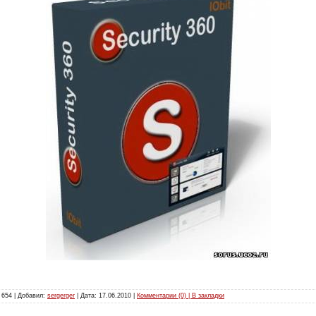
 654 | Добавил:
sergerger
| Дата:
17.06.2010
|
Комментарии (0) | В закладки