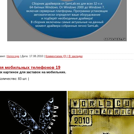
авил:
Непоседа
| Дата:
17.06.2010
|
Комментарии (0) | В закладки
ля мобильных телефонов 19
 картинок для заставок на мобильник.
оличество: 83 шт. |