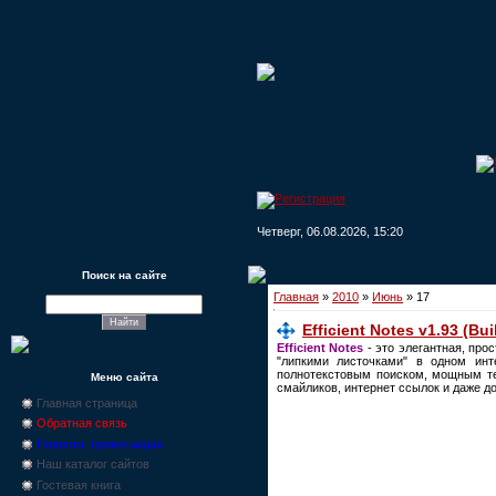
Четверг, 06.08.2026, 15:20
Поиск на сайте
Главная
»
2010
»
Июнь
»
17
Efficient Notes v1.93 (Bui
Efficient Notes
- это элегантная, про
"липкими листочками" в одном инт
полнотекстовым поиском, мощным тек
Меню сайта
смайликов, интернет ссылок и даже д
Главная страница
Обратная связь
Новости, промо-акции
Наш каталог сайтов
Гостевая книга