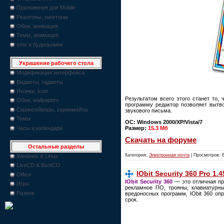
Приложения для Mobile
Реалтоны, рингтоны
Обои, анимация
Темы, анимация
sms и будильники
Украшение рабочего стола
Модификация интерфейса
Виджеты, гаджеты
Иконки, Icon
Результатом всего этого станет то,
Обои, wallpapers
программу редактор позволяет вытво
Скринсейверы, скринмейты
звукового письма.
Темы
ОС: Windows 2000/XP/Vista/7
Часы и календари
Размер:
15.3 Mб
Скачать на форуме
Остальные разделы
Категория:
Электронная почта
| Просмотров: 
Windows & Linux
LiveCD & BootCD
IObit Security 360 Pro 1.4
Office
IObit Security 360
— это отличная пр
Игры
рекламное ПО, трояны, клавиатурн
Разное
вредоносных программ, IObit 360 о
срок.