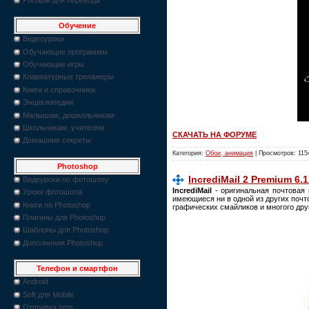
Обучение
Видеоуроки
Обучающие программы
Обучающие игры
Клавиатурные тренажеры
Книги и справочники
Энциклопедии
Малышам, дошкольникам
Школьникам, учителям
СКАЧАТЬ НА ФОРУМЕ
Домашние секреты
Категория:
Обои, анимация
| Просмотров: 115
Photoshop
IncrediMail 2 Premium 6.
Видеуроки по фотошопу
IncrediMail
- оригинальная почтовая 
Уроки фотошопа
имеющиеся ни в одной из других поч
Книги по Photoshop
графических смайликов и многого др
Плагины для Photoshop
Шаблоны для Photoshop
Дополнения Photoshop
Телефон и смартфон
Android
Soft для Mobile
Отправка sms