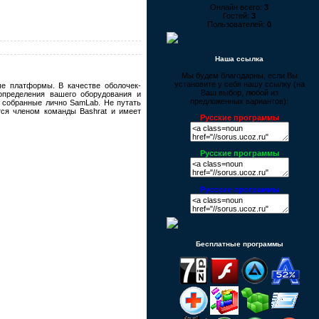
Онлайн всего:
3
Гостей:
3
Пользователей:
0
Наша ссылка
Мы будем благодарны, если Вы
установите у себя нашу ссылку (на
е платформы. В качестве оболочек-
Ваш выбор, любой из
тоопределения вашего оборудования и
предложенных вариантов):
 собранные лично SamLab. Не путать
ется членом команды Bashrat и имеет
Русские программы
!
Русские программы
Русские программы
Бесплатные программы