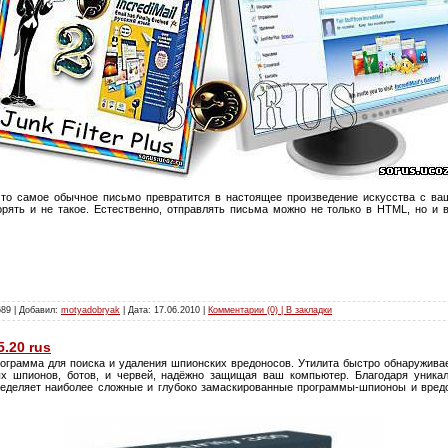
 что самое обычное письмо превратится в настоящее произведение искусства с в
рять и не такое. Естественно, отправлять письма можно не только в HTML, но и 
689 | Добавил:
motyadobryak
| Дата:
17.06.2010
|
Комментарии (0) | В закладки
5.20 rus
ограмма для поиска и удаления шпионских вредоносов. Утилита быстро обнаружива
ых шпионов, ботов, и червей, надёжно защищая ваш компьютер. Благодаря уника
пределяет наиболее сложные и глубоко замаскированные программы-шпионоы и вред