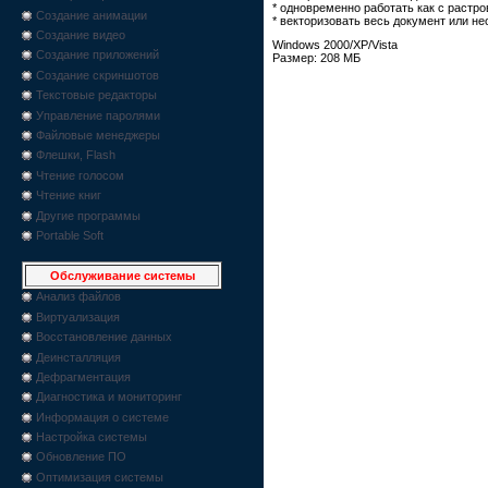
* одновременно работать как с растро
Создание анимации
* векторизовать весь документ или 
Создание видео
Windows 2000/XP/Vista
Создание приложений
Размер: 208 МБ
Создание скриншотов
Текстовые редакторы
Управление паролями
Файловые менеджеры
Флешки, Flash
Чтение голосом
Чтение книг
Другие программы
Portable Soft
Обслуживание системы
Анализ файлов
Виртуализация
Восстановление данных
Деинсталляция
Дефрагментация
Диагностика и мониторинг
Информация о системе
Настройка системы
Обновление ПО
Оптимизация системы