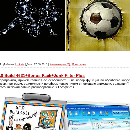
4 | Добавил:
kruksik
| Дата:
17.06.2010
|
Комментарии (0) | В закладки
1.0 Build 4631+Bonus Pack+Junk Filter Plus
программа, причем главная ее особенность - не набор функций по обработке корр
товых программ, возможности по оформлению писем с помощью анимации, создания "пр
угого, включая самые разнообразные 3D-эффекты.