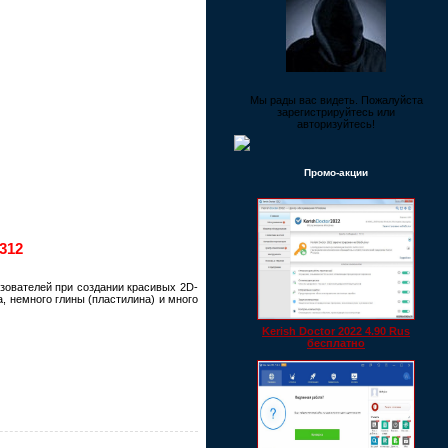
Мы рады вас видеть. Пожалуйста
зарегистрируйтесь или
авторизуйтесь!
Промо-акции
312
зователей при создании красивых 2D-
, немного глины (пластилина) и много
Kerish Doctor 2022 4.90 Rus
бесплатно