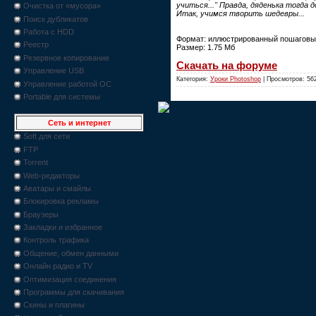
учиться..." Правда, дяденька тогда 
Очистка от «мусора»
Итак, учимся творить шедевры...
Поиск дубликатов
Работа с HDD
Формат: иллюстрированный пошаговы
Реестр
Размер: 1.75 Мб
Резервное копирование
Скачать на форуме
Управление USB
Категория:
Уроки Photoshop
| Просмотров: 56
Управление работой ОС
Portable для системы
Сеть и интернет
Soft для сети
FTP
Torrent
Web-редакторы
Аватары и смайлы
Блокировка рекламы
Браузеры
Закладки и избранное
Контроль трафика
Общение, обмен данными
Онлайн радио и TV
Оптимизация соединения
Программы для скачивания
Скины и плагины