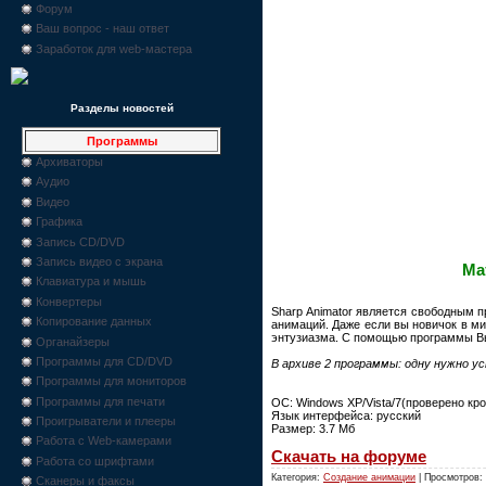
Форум
Ваш вопрос - наш ответ
Заработок для web-мастера
Разделы новостей
Программы
Архиваторы
Аудио
Видео
Графика
Запись CD/DVD
Запись видео с экрана
Ма
Клавиатура и мышь
Конвертеры
Sharp Animator является свободным 
Копирование данных
анимаций. Даже если вы новичок в ми
энтузиазма. С помощью программы Вы
Органайзеры
Программы для CD/DVD
В архиве 2 программы: одну нужно у
Программы для мониторов
Программы для печати
OC: Windows XP/Vista/7(проверено кро
Язык интерфейса: русский
Проигрыватели и плееры
Размер: 3.7 Мб
Работа с Web-камерами
Скачать на форуме
Работа со шрифтами
Категория:
Создание анимации
| Просмотров:
Сканеры и факсы