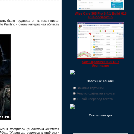
Wise Care 365 Pro 6.4.1 Build 618
Rus бесплатно
ить было трудновато, т.к. текст писал
te Painting - очень интересная область
Soft Organizer 9.20 Rus
бесплатно
Полезные ссылки
Закачка картинки
Анализ файла на вирусы
Онлайн перевод текста
Статистика дня
меня потрясли (а сделана конечная
да... "Учиться, учиться и ещё раз -