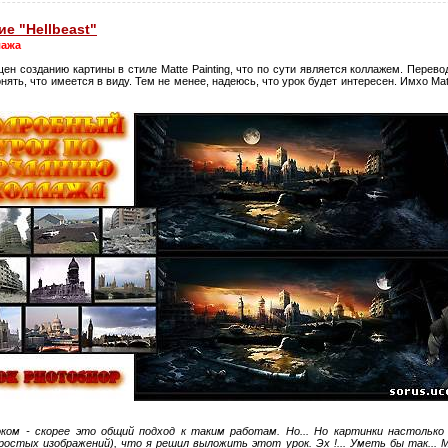
е "Hellbeast"
лажа
н созданию картины в стиле Matte Painting, что по сути является коллажем. Перевод
нять, что имеется в виду. Тем не менее, надеюсь, что урок будет интересен. Имхо Mat
ком - скорее это общий подход к таким работам. Но... Но картинки настолько 
простых изображений), что я решил выложить этот урок. Эх !... Уметь бы так... М-