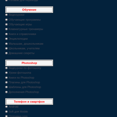
Обучение
Видеоуроки
Обучающие программы
Обучающие игры
Клавиатурные тренажеры
Книги и справочники
Энциклопедии
Малышам, дошкольникам
Школьникам, учителям
Домашние секреты
Photoshop
Видеуроки по фотошопу
Уроки фотошопа
Книги по Photoshop
Плагины для Photoshop
Шаблоны для Photoshop
Дополнения Photoshop
Телефон и смартфон
Android
Soft для Mobile
Отправка sms