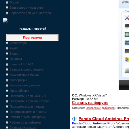
Форум
Ваш вопрос - наш ответ
Заработок для web-мастера
Разделы новостей
Программы
Архиваторы
Аудио
Видео
Графика
Запись CD/DVD
Запись видео с экрана
Клавиатура и мышь
Конвертеры
Копирование данных
Органайзеры
ОС:
Windows XP/Vista/7
Программы для CD/DVD
Размер:
10,32 Мб
Программы для мониторов
Скачать на форуме
Программы для печати
Категория:
Обновление драйверов
| Просмотр
Проигрыватели и плееры
Работа с Web-камерами
Panda Cloud Antivirus Pr
Работа со шрифтами
Panda Cloud Antivirus Pro
- "облачны
автоматическая защита от Autorun-в
Сканеры и факсы