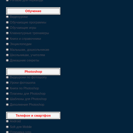
Обучение
Видеоуроки
Обучающие программы
Обучающие игры
Клавиатурные тренажеры
Книги и справочники
Энциклопедии
Малышам, дошкольникам
Школьникам, учителям
Домашние секреты
Photoshop
Видеуроки по фотошопу
Уроки фотошопа
Книги по Photoshop
Плагины для Photoshop
Шаблоны для Photoshop
Дополнения Photoshop
Телефон и смартфон
Android
Soft для Mobile
Отправка sms