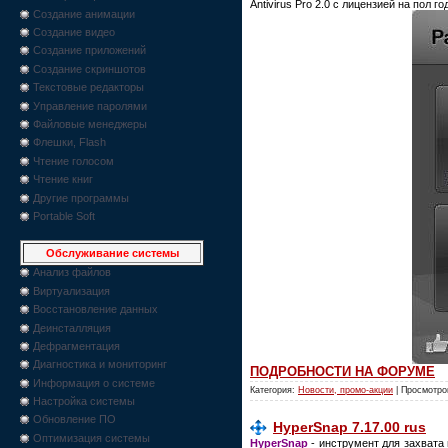
Antivirus Pro 2.0 с лицензией на пол го
Создание анимации
Создание видео
Создание приложений
Создание скриншотов
Текстовые редакторы
Управление паролями
Файловые менеджеры
Флешки, Flash
Чтение голосом
Чтение книг
Другие программы
Portable Soft
Обслуживание системы
Анализ файлов
Виртуализация
Восстановление данных
Деинсталляция
Дефрагментация
Диагностика и мониторинг
ПОДРОБНОСТИ НА ФОРУМЕ
Информация о системе
Категория:
Новости, промо-акции
| Просмотро
Настройка системы
Обновление ПО
HyperSnap 7.17.00 rus
Оптимизация системы
HyperSnap
- инструмент для захвата