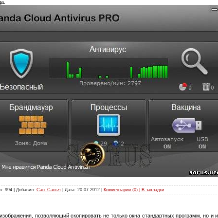
да.
в: 994 | Добавил:
Сан_Саныч
| Дата:
20.07.2012
|
Комментарии (0) | В закладки
 изображения, позволяющий скопировать не только окна стандартных программ, но и