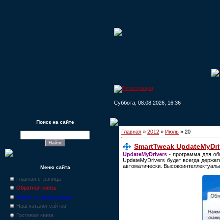
Суббота, 08.08.2026, 16:36
Поиск на сайте
Главная
»
2012
»
Июль
»
20
SmartTweak UpdateMyDriv
UpdateMyDrivers
- программа для об
UpdateMyDrivers будет всегда держа
автоматически. Высокоинтеллектуальн
Меню сайта
Главная страница
Обратная связь
Новости, промо-акции
Наш каталог сайтов
Гостевая книга