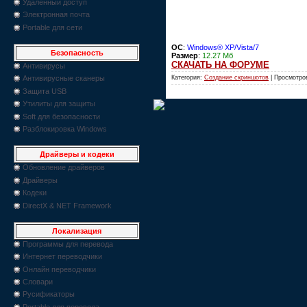
Удаленный доступ
Электронная почта
Portable для сети
OC
:
Windows® XP/Vista/7
Безопасность
Размер
:
12.27 Мб
СКАЧАТЬ НА ФОРУМЕ
Антивирусы
Категория:
Создание скриншотов
| Просмотров
Антивирусные сканеры
Защита USB
Утилиты для защиты
Soft для безопасности
Разблокировка Windows
Драйверы и кодеки
Обновление драйверов
Драйверы
Кодеки
DirectX & NET Framework
Локализация
Программы для перевода
Интернет переводчики
Онлайн переводчики
Словари
Русификаторы
Portable для перевода