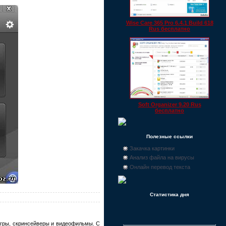
Wise Care 365 Pro 6.4.1 Build 618
Rus бесплатно
Soft Organizer 9.20 Rus
бесплатно
Полезные ссылки
Закачка картинки
Анализ файла на вирусы
Онлайн перевод текста
Статистика дня
 игры, скринсейверы и видеофильмы. С