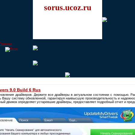
sorus.ucoz.ru
ers 9.0 Build 6 Rus
новления драйверов. Держите все драйверы в актуальном состоянии с помощью. Ра
ть Вашу систему обновленной, гарантируя наивысшую производительность и надежност
ый движок определяет устаревшие драйверы, предоставляет подробный отчет и предл