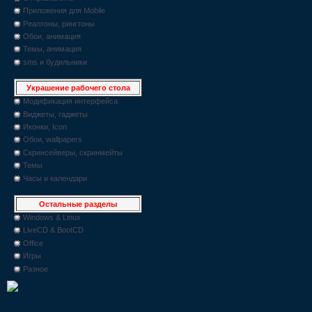
Приложения для Mobile
Реалтоны, рингтоны
Обои, анимация
Темы, анимация
sms и будильники
Украшение рабочего стола
Модификация интерфейса
Виджеты, гаджеты
Иконки, Icon
Обои, wallpapers
Скринсейверы, скринмейты
Темы
Часы и календари
Остальные разделы
Windows & Linux
LiveCD & BootCD
Office
Игры
Разное