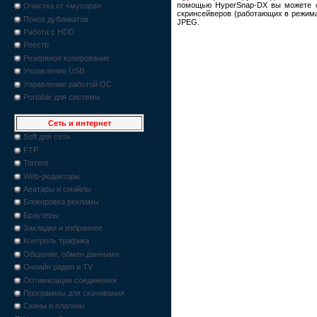
помощью HyperSnap-DX вы можете сд
Очистка от «мусора»
скринсейверов (работающих в режимах
Поиск дубликатов
JPEG.
Работа с HDD
Реестр
Резервное копирование
Управление USB
Управление работой ОС
Portable для системы
Сеть и интернет
Soft для сети
FTP
Torrent
Web-редакторы
Аватары и смайлы
Блокировка рекламы
Браузеры
Закладки и избранное
Контроль трафика
Общение, обмен данными
Онлайн радио и TV
Оптимизация соединения
Программы для скачивания
Скины и плагины