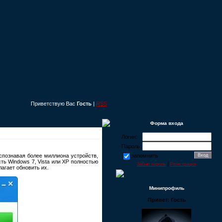
Приветствую Вас
Гость
|
RSS
Форма входа
Логин:
Пароль:
спознавая более миллиона устройств,
запомнить
ь Windows 7, Vista или XP полностью
Забыл пароль
|
Регистрация
агает обновить их.
Минипрофиль
Привет: Гость