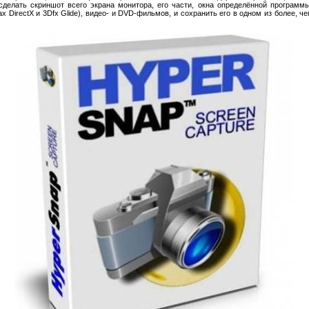
елать скриншот всего экрана монитора, его части, окна определённой программы 
 DirectX и 3Dfx Glide), видео- и DVD-фильмов, и сохранить его в одном из более, ч