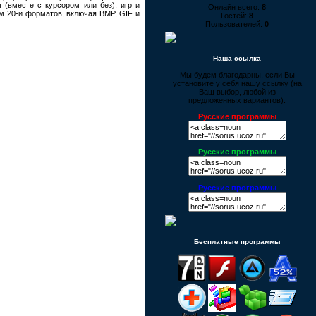
(вместе с курсором или без), игр и
Онлайн всего:
8
ем 20-и форматов, включая BMP, GIF и
Гостей:
8
Пользователей:
0
Наша ссылка
Мы будем благодарны, если Вы
установите у себя нашу ссылку (на
Ваш выбор, любой из
предложенных вариантов):
Русские программы
Русские программы
Русские программы
Бесплатные программы