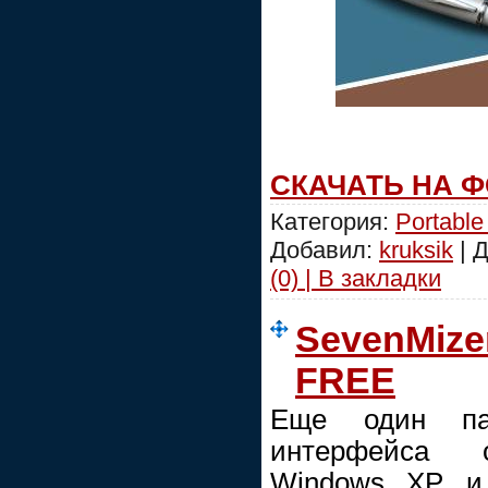
СКАЧАТЬ НА 
Категория:
Portable
Добавил:
kruksik
| 
(0) | В закладки
SevenMizer 
FREE
Еще один па
интерфейса 
Windows XP и 