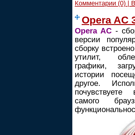
Комментарии (0) | 
Opera AC 3
Opera AC
- сбо
версии популя
сборку встроено
утилит, обл
графики, загр
истории посещ
другое. Испо
почувствуете
самого бра
функциональнос