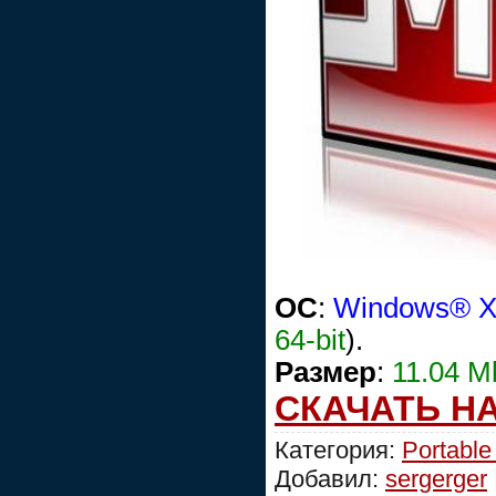
OC
:
Windows® XP,
64-bit
).
Размер
:
11.04 M
СКАЧАТЬ Н
Категория:
Portable
Добавил:
sergerger