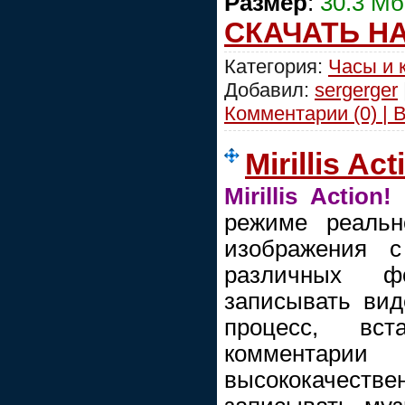
Размер
:
30.3 Mб
СКАЧАТЬ Н
Категория:
Часы и 
Добавил:
sergerger
Комментарии (0) | 
Mirillis Act
Mirillis Action!
-
режиме реальн
изображения 
различных ф
записывать вид
процесс, вс
комментар
высококачес