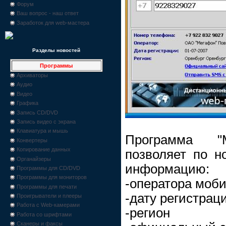
Форум
Ваш вопрос - наш ответ
Заработок для web-мастера
Разделы новостей
Программы
Архиваторы
Аудио
Видео
Графика
Запись CD/DVD
Запись видео с экрана
Клавиатура и мышь
Программа "
Конвертеры
Копирование данных
позволяет по н
Органайзеры
информацию:
Программы для CD/DVD
Программы для мониторов
-оператора моб
Программы для печати
-дату регистрац
Проигрыватели и плееры
Работа с Web-камерами
-регион
Работа со шрифтами
Сканеры и факсы