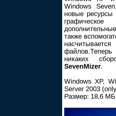
Windows Seven
новые ресурсы
графичес
дополнительны
также вспомогат
насчитывает
файлов.Тепер
никаких сбор
SevenMizer
.
Windows XP, W
Server 2003 (only
Размер: 18,6 МБ