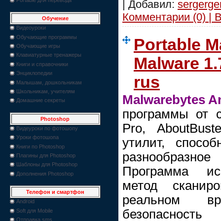
| Добавил:
sergerge
Комментарии (0) | 
Обучение
Видеоуроки
Обучающие программы
Portable M
Обучающие игры
Клавиатурные тренажеры
Malware 1.
Книги и справочники
Энциклопедии
rus
Малышам, дошкольникам
Школьникам, учителям
Malwarebytes A
Домашние секреты
программы от 
Photoshop
Pro, AboutBus
Видеуроки по фотошопу
Уроки фотошопа
утилит, спосо
Книги по Photoshop
разнообразн
Плагины для Photoshop
Шаблоны для Photoshop
Программа исп
Дополнения Photoshop
метод сканир
Телефон и смартфон
реальном вр
Android
безопасность
Soft для Mobile
Отправка sms