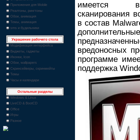
имеется во
Приложения для Mobile
Реалтоны, рингтоны
сканирования вс
Обои, анимация
в состав Malwar
Темы, анимация
sms и будильники
дополнит
предназнач
Украшение рабочего стола
Модификация интерфейса
вредоносных пр
Виджеты, гаджеты
программе имее
Иконки, Icon
Обои, wallpapers
поддержка Wind
Скринсейверы, скринмейты
Темы
Часы и календари
Остальные разделы
Windows & Linux
LiveCD & BootCD
Office
Игры
Разное