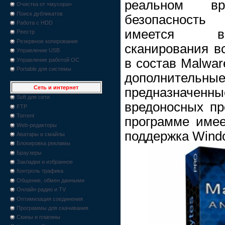
реальном вр
Очистка от «мусора»
Поиск дубликатов
безопасность
Работа с HDD
имеется во
Реестр
Резервное копирование
сканирования вс
Управление USB
в состав Malwar
Управление работой ОС
Portable для системы
дополнит
Сеть и интернет
предназнач
Soft для сети
вредоносных пр
FTP
Torrent
программе имее
Web-редакторы
поддержка Wind
Аватары и смайлы
Блокировка рекламы
Браузеры
Закладки и избранное
Контроль трафика
Общение, обмен данными
Онлайн радио и TV
Оптимизация соединения
Программы для скачивания
Скины и плагины