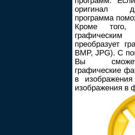
программ. Есл
оригинал да
программа помож
Кроме того, M
графически
преобразует г
BMP, JPG). С п
Вы сможете
графические фа
в изображения
изображения в ф