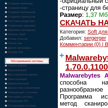
-официальный с
Создание анимации
-страницу для б
Создание видео
Создание приложений
Размер
:
1,37 Мб
Создание скриншотов
СКАЧАТЬ Н
Текстовые редакторы
Управление паролями
Файловые менеджеры
Категория:
Soft для
Флешки, Flash
Добавил:
sergerger
Чтение голосом
Комментарии (0) | 
Чтение книг
Другие программы
Portable Soft
Malwarebyt
Обслуживание системы
1.70.0.1100
Анализ файлов
Виртуализация
Malwarebytes A
Восстановление данных
Деинсталляция
способнa н
Дефрагментация
разнообразн
Диагностика и мониторинг
Информация о системе
Программа исп
Настройка системы
Обновление ПО
метод сканир
Оптимизация системы