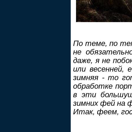
По теме, по те
не обязательно
даже, я не побо
или весенней, 
зимняя - то го
обработке пор
в эти большущ
зимних фей на ф
Итак, феем, гос