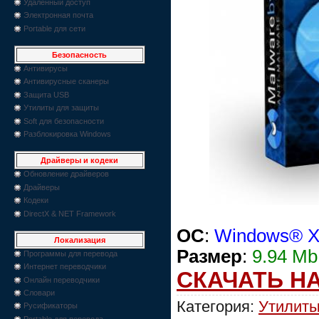
Удаленный доступ
Электронная почта
Portable для сети
Безопасность
Антивирусы
Антивирусные сканеры
Защита USB
Утилиты для защиты
Soft для безопасности
Разблокировка Windows
Драйверы и кодеки
Обновление драйверов
Драйверы
Кодеки
DirectX & NET Framework
OC
:
Windows® XP,
Локализация
Размер
:
9.94 Mb
Программы для перевода
Интернет переводчики
СКАЧАТЬ Н
Онлайн переводчики
Словари
Категория:
Утилиты
Русификаторы
Portable для перевода