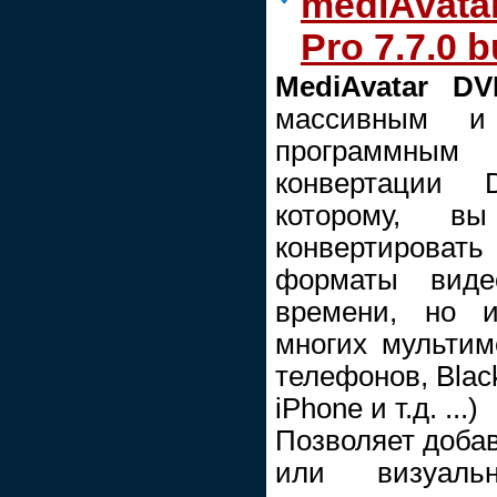
mediAvata
Pro 7.7.0 b
MediAvatar DV
массивным и
программны
конвертации 
которому, в
конвертирова
форматы виде
времени, но и
многих мультим
телефонов, Black
iPhone и т.д. ...)
Позволяет добав
или визуаль