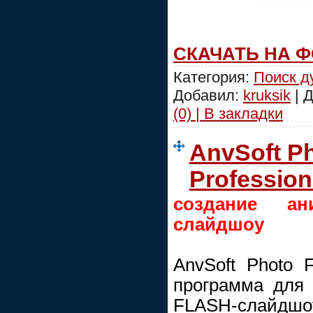
СКАЧАТЬ НА 
Категория:
Поиск д
Добавил:
kruksik
| 
(0) | В закладки
AnvSoft Ph
Profession
создание ан
слайдшоу
AnvSoft Photo F
программа для 
FLASH-слайдшо