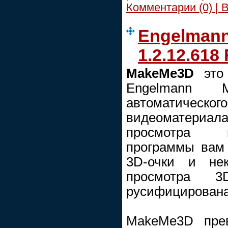
Комментарии (0) | 
Engelman
1.2.12.618 
MakeMe3D
это
Engelmann 
автоматическ
видеоматери
просмотра п
программы вам
3D-очки и нек
просмотра 3
русифицирована
MakeMe3D пре