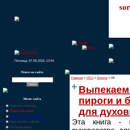
sor
Пятница, 07.08.2026, 13:54
Поиск на сайте
Главная
»
2013
»
Апрель
»
08
Выпекаем
пироги и 
Меню сайта
Главная страница
для духов
Обратная связь
Новости, промо-акции
Эта книга - п
Наш каталог сайтов
Гостевая книга