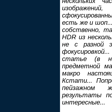
нескольких ча
изображе
сфокусированн
есть же и шоп..
собственно, та
HDR из несколь
не с разной э
фокусировкой.
статье (в н
предметной ма
макро настоя
Кстати... Поп
пейзажном 
результаты по
интересные...