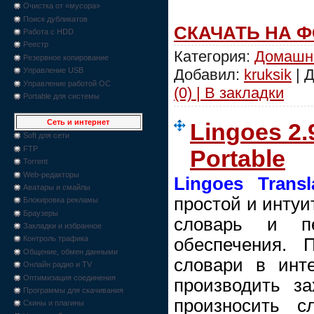
Очистка от «мусора»
Поиск дубликатов
СКАЧАТЬ НА 
Работа с HDD
Реестр
Категория:
Домашн
Резервное копирование
Добавил:
kruksik
| 
Управление USB
Управление работой ОС
(0) | В закладки
Portable для системы
Сеть и интернет
Lingoes 2
Soft для сети
FTP
Portable
Torrent
Web-редакторы
Lingoes Transl
Аватары и смайлы
простой и интуи
Блокировка рекламы
Браузеры
словарь и пе
Закладки и избранное
Контроль трафика
обеспечения. 
Общение, обмен данными
словари в инте
Онлайн радио и TV
Оптимизация соединения
производить з
Программы для скачивания
произносить 
Скины и плагины