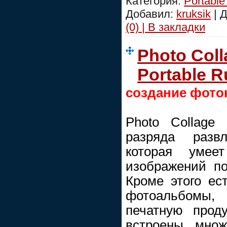
Категория:
Portable
Добавил:
kruksik
| 
(0) | В закладки
Photo Coll
Portable R
создание фото
Photo Collage
разряда развл
которая умее
изображений п
Кроме этого ес
фотоальбомы
печатную прод
встроены множ