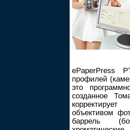
ePaperPress P
профилей (камер
это программн
созданное Том
корректируе
объективом фо
баррель (боч
хроматические