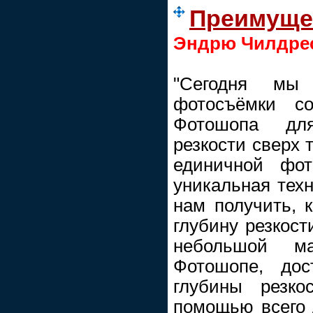
Преимущес
Эндрю Чилдре
"Сегодня мы 
фотосъёмки со
Фотошопа дл
резкости сверх 
единичной фот
уникальная техн
нам получить, 
глубину резкост
небольшой ма
Фотошопе, дос
глубины резко
помощью всего 