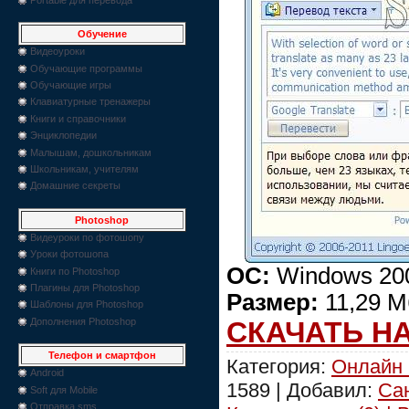
Обучение
Видеоуроки
Обучающие программы
Обучающие игры
Клавиатурные тренажеры
Книги и справочники
Энциклопедии
Малышам, дошкольникам
Школьникам, учителям
Домашние секреты
Photoshop
Видеуроки по фотошопу
Уроки фотошопа
ОС:
Windows 200
Книги по Photoshop
Плагины для Photoshop
Размер:
11,29 М
Шаблоны для Photoshop
СКАЧАТЬ Н
Дополнения Photoshop
Телефон и смартфон
Категория:
Онлайн 
Android
1589 | Добавил:
Са
Soft для Mobile
Отправка sms