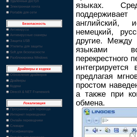
Удаленный доступ
языках. Сре
Электронная почта
поддерживает 
Portable для сети
английский, и
Безопасность
немецкий, рус
Антивирусы
Антивирусные сканеры
другие. Между
Защита USB
Утилиты для защиты
языками во
Soft для безопасности
перекрестного пе
Разблокировка Windows
интегрируется 
Драйверы и кодеки
предлагая мгно
Обновление драйверов
Драйверы
простом наведе
Кодеки
а также при к
DirectX & NET Framework
обмена.
Локализация
Программы для перевода
Интернет переводчики
Онлайн переводчики
Словари
Русификаторы
Portable для перевода