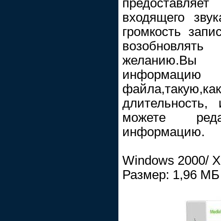
предоставля
входящего зву
громкость запи
возобновлят
желанию.Вы 
информаци
файла,такую
длительность,
можете ред
информацию.
Windows 2000/ XP
Размер: 1,96 МБ