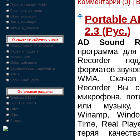
Комментарии (0) | 
Приложения для Mobile
Реалтоны, рингтоны
Portable A
Обои, анимация
Темы, анимация
2.3 (Рус.)
sms и будильники
Украшение рабочего стола
AD Sound R
Модификация интерфейса
программа для
Виджеты, гаджеты
Иконки, Icon
Recorder по
Обои, wallpapers
форматов звуко
Скринсейверы, скринмейты
Темы
WMA. Скачав
Часы и календари
Recorder Вы с
Остальные разделы
микрофона, пот
Windows & Linux
или музыку, 
LiveCD & BootCD
Office
Winamp, Windo
Игры
Разное
Time, Real Playe
теряя качест