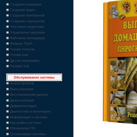
Создание анимации
Создание видео
Создание приложений
Создание скриншотов
Текстовые редакторы
Управление паролями
Файловые менеджеры
Флешки, Flash
Чтение голосом
Чтение книг
Другие программы
Portable Soft
Обслуживание системы
Анализ файлов
Виртуализация
Восстановление данных
Деинсталляция
Дефрагментация
Диагностика и мониторинг
Информация о системе
Настройка системы
Обновление ПО
Оптимизация системы