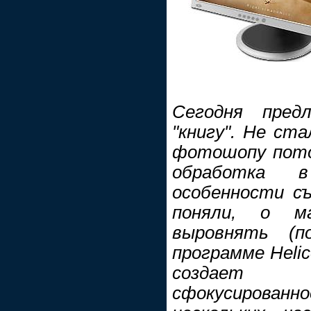
Сегодня пре
"книгу". Не ст
фотошопу пото
обработка 
особенности съ
поняли, о ма
выровнять (п
программе Helic
создает 
сфокусирова