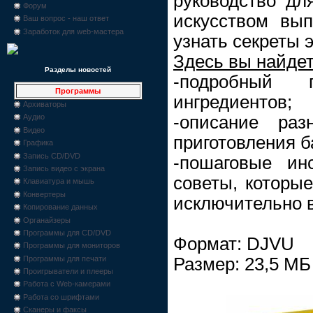
руководство для
Форум
искусством вы
Ваш вопрос - наш ответ
Заработок для web-мастера
узнать секреты 
Здесь вы найдет
Разделы новостей
-подробный 
Программы
ингредиентов;
Архиваторы
-описание ра
Аудио
Видео
приготовления б
Графика
Запись CD/DVD
-пошаговые ин
Запись видео с экрана
советы, которые
Клавиатура и мышь
Конвертеры
исключительно в
Копирование данных
Органайзеры
Программы для CD/DVD
Формат: DJVU
Программы для мониторов
Размер: 23,5 МБ
Программы для печати
Проигрыватели и плееры
Работа с Web-камерами
Работа со шрифтами
Сканеры и факсы