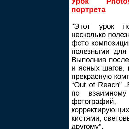
Урок Photos
портрета
"Этот урок п
несколько полез
фото композиций
полезными для
Выполнив после
и ясных шагов, 
прекрасную комп
“Out of Reach” 
по взаимному
фотограф
корректирующих 
кистями, свето
другому".